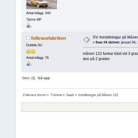
Antal inlägg: 340
Tjörns MF
SV: Inställningar på Måne
folkracefabriken
«
Svar #4 skrivet:
januari 06,
Dubbla SU
månen 122 funkar bäst vid 3 grade
Antal inlägg: 76
den på 2 grader.
Sidor: [
1
]
Gå upp
Folkrace forum
»
Trimma
»
Saab
»
Inställningar på Månen 122