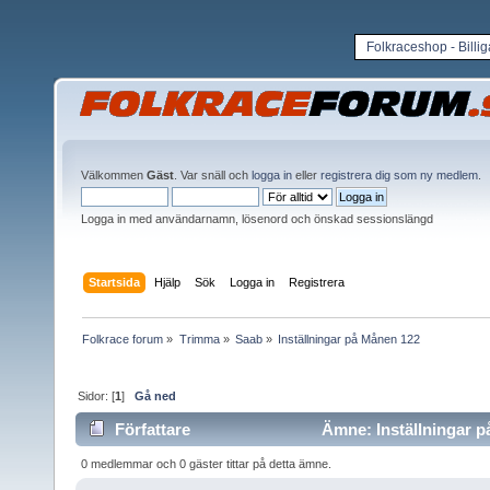
Folkraceshop - Billi
Välkommen
Gäst
. Var snäll och
logga in
eller
registrera dig som ny medlem
.
Logga in med användarnamn, lösenord och önskad sessionslängd
Startsida
Hjälp
Sök
Logga in
Registrera
Folkrace forum
»
Trimma
»
Saab
»
Inställningar på Månen 122
Sidor: [
1
]
Gå ned
Författare
Ämne: Inställningar p
0 medlemmar och 0 gäster tittar på detta ämne.