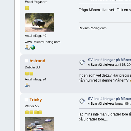
Enkel förgasare
Fråga Månen..Han vet...Fick en se
ReklamRacing.com
Antal inlägg: 49
www.ReklamRacing.com
SV: Inställningar på Måne
bstrand
«
Svar #2 skrivet:
april 15, 2
Dubbla SU
Ingen som vet detta? Har precis sa
Antal inlägg: 94
nån numret till denne "Månen"?
SV: Inställningar på Måne
Tricky
«
Svar #3 skrivet:
januari 06,
Weber 55
jag mins inte man 3 grader före l
på 3 grader före....