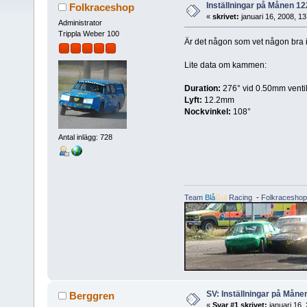
Inställningar på Månen 12
Folkraceshop
«
skrivet:
januari 16, 2008, 1
Administrator
Trippla Weber 100
Är det någon som vet någon bra
Lite data om kammen:
Duration:
276° vid 0.50mm vent
Lyft:
12.2mm
Nockvinkel:
108°
Antal inlägg: 728
Team
Blå
Gul
Racing
-
Folkraceshop
SV: Inställningar på Måne
Berggren
«
Svar #1 skrivet:
januari 16,