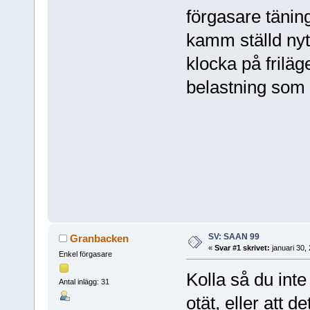
förgasare tänin
kamm ställd nytt
klocka på frilä
belastning som 
SV: SAAN 99
Granbacken
«
Svar #1 skrivet:
januari 30,
Enkel förgasare
Kolla så du int
Antal inlägg: 31
otät, eller att d