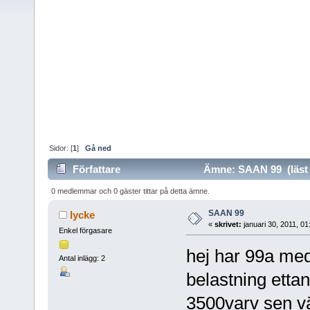
Sidor: [
1
]
Gå ned
Författare
Ämne: SAAN 99 (läst 
0 medlemmar och 0 gäster tittar på detta ämne.
SAAN 99
lycke
«
skrivet:
januari 30, 2011, 0
Enkel förgasare
hej har 99a med
Antal inlägg: 2
belastning ettan 
3500varv sen väg