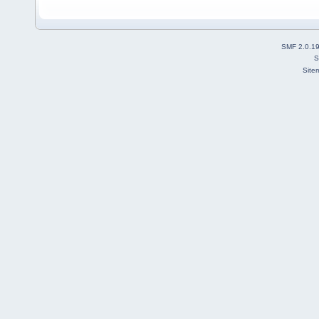
SMF 2.0.1
S
Site