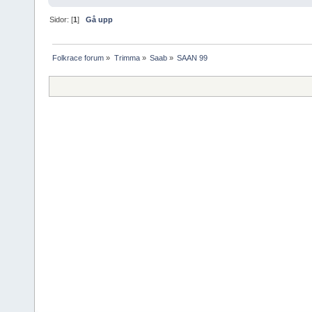
Sidor: [
1
]
Gå upp
Folkrace forum
»
Trimma
»
Saab
»
SAAN 99