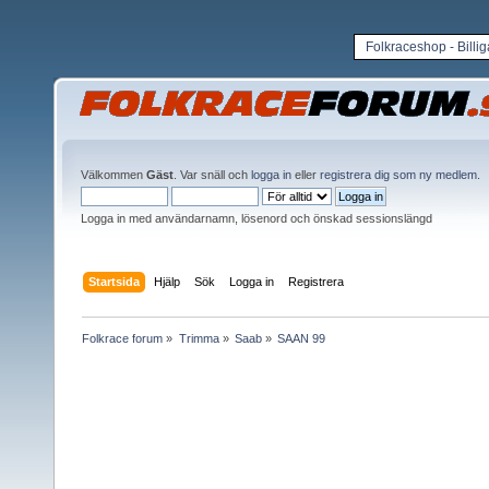
Folkraceshop - Billi
Välkommen
Gäst
. Var snäll och
logga in
eller
registrera dig som ny medlem
.
Logga in med användarnamn, lösenord och önskad sessionslängd
Startsida
Hjälp
Sök
Logga in
Registrera
Folkrace forum
»
Trimma
»
Saab
»
SAAN 99