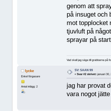
genom att spray
på insuget och 
mot topplocket 
tjuvluft på någo
sprayar på star
Vad skall jag säga till grabbarna på f
SV: SAAN 99
lycke
«
Svar #2 skrivet:
januari 30,
Enkel förgasare
jag har provat d
Antal inlägg: 2
vara nogot jätte 