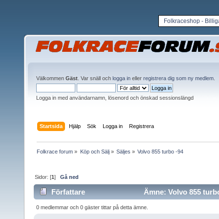
Folkraceshop - Billi
Välkommen
Gäst
. Var snäll och
logga in
eller
registrera dig som ny medlem
.
Logga in med användarnamn, lösenord och önskad sessionslängd
Startsida
Hjälp
Sök
Logga in
Registrera
Folkrace forum
»
Köp och Sälj
»
Säljes
»
Volvo 855 turbo -94
Sidor: [
1
]
Gå ned
Författare
Ämne: Volvo 855 turbo
0 medlemmar och 0 gäster tittar på detta ämne.