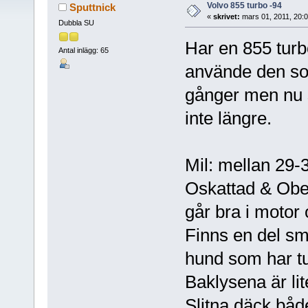
Volvo 855 turbo -94
Sputtnick
«
skrivet:
mars 01, 2011, 20:
Dubbla SU
Har en 855 turb
Antal inlägg: 65
använde den som 
gånger men nu 
inte längre.
Mil: mellan 29-
Oskattad & Ob
går bra i motor
Finns en del sm
hund som har tug
Baklysena är lit
Slitna däck bå