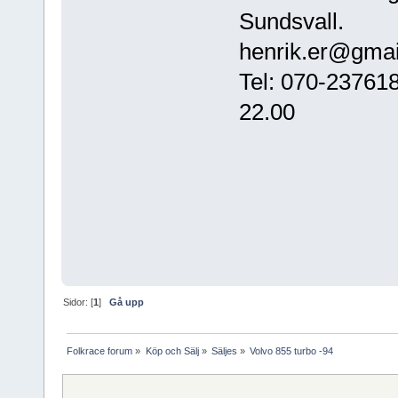
Sundsvall.
henrik.er@gma
Tel: 070-237618
22.00
Sidor: [
1
]
Gå upp
Folkrace forum
»
Köp och Sälj
»
Säljes
»
Volvo 855 turbo -94