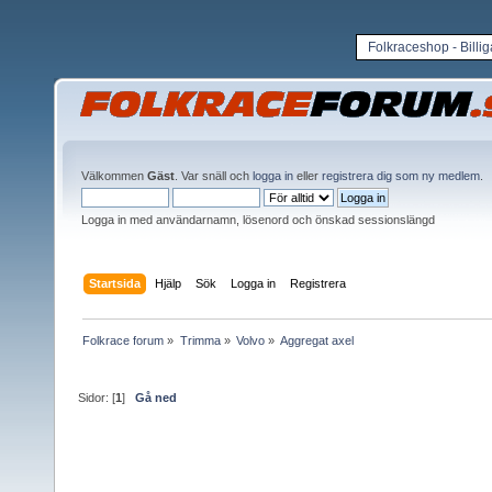
Folkraceshop - Billi
Välkommen
Gäst
. Var snäll och
logga in
eller
registrera dig som ny medlem
.
Logga in med användarnamn, lösenord och önskad sessionslängd
Startsida
Hjälp
Sök
Logga in
Registrera
Folkrace forum
»
Trimma
»
Volvo
»
Aggregat axel
Sidor: [
1
]
Gå ned