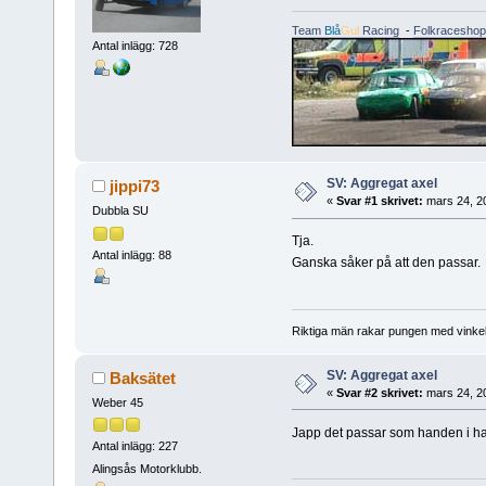
Team
Blå
Gul
Racing
-
Folkraceshop
Antal inlägg: 728
SV: Aggregat axel
jippi73
«
Svar #1 skrivet:
mars 24, 2
Dubbla SU
Tja.
Antal inlägg: 88
Ganska såker på att den passar
Riktiga män rakar pungen med vinkel
SV: Aggregat axel
Baksätet
«
Svar #2 skrivet:
mars 24, 2
Weber 45
Japp det passar som handen i 
Antal inlägg: 227
Alingsås Motorklubb.