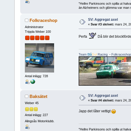
"Hellre Parkinsons och spilla ut halv
än Alzheimers och glömma var man st
SV: Aggregat axel
Folkraceshop
«
Svar #3 skrivet:
mars 24, 2
Administrator
Trippla Weber 100
Perfa
Då blir det blockför
Team
Blå
Gul
Racing
-
Folkraceshop
Antal inlägg: 728
SV: Aggregat axel
Baksätet
«
Svar #4 skrivet:
mars 24, 2
Weber 45
Japp det låter vettigt
Antal inlägg: 227
Alingsås Motorklubb.
"Hellre Parkinsons och spilla ut halv