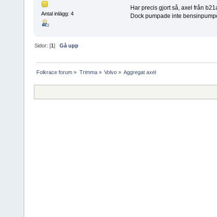
Har precis gjort så, axel från b21a
Antal inlägg: 4
Dock pumpade inte bensinpumpen fr
Sidor: [
1
]
Gå upp
Folkrace forum
»
Trimma
»
Volvo
»
Aggregat axel