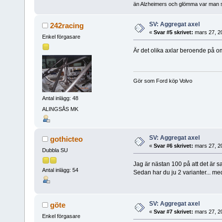
än Alzheimers och glömma var man st
SV: Aggregat axel
242racing
«
Svar #5 skrivet:
mars 27, 2
Enkel förgasare
Är det olika axlar beroende på om
Gör som Ford köp Volvo
Antal inlägg: 48
ALINGSÅS MK
SV: Aggregat axel
gothicteo
«
Svar #6 skrivet:
mars 27, 2
Dubbla SU
Jag är nästan 100 på att det är 
Antal inlägg: 54
Sedan har du ju 2 varianter... me
SV: Aggregat axel
göte
«
Svar #7 skrivet:
mars 27, 2
Enkel förgasare