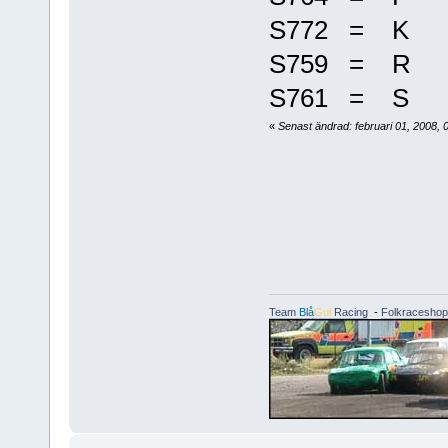
S772 = K
S759 = R
S761 = S
«
Senast ändrad: februari 01, 2008,
Team
Blå
Gul
Racing
-
Folkraceshop