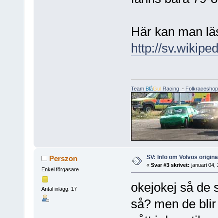
Här kan man lä
http://sv.wikipe
Team
Blå
Gul
Racing
-
Folkraceshop
SV: Info om Volvos origi
Perszon
«
Svar #3 skrivet:
januari 04,
Enkel förgasare
okejokej så de s
Antal inlägg: 17
så? men de blir 