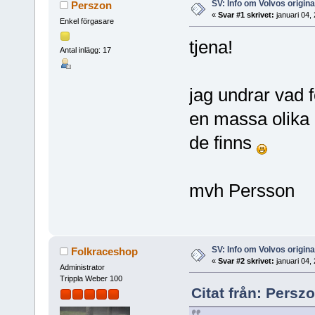
SV: Info om Volvos origi
Perszon
«
Svar #1 skrivet:
januari 04,
Enkel förgasare
tjena!
Antal inlägg: 17
jag undrar vad f
en massa olika 
de finns
mvh Persson
SV: Info om Volvos origi
Folkraceshop
«
Svar #2 skrivet:
januari 04,
Administrator
Trippla Weber 100
Citat från: Persz