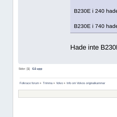
B230E i 240 had
B230E i 740 had
Hade inte B230
Sidor: [
1
]
Gå upp
Folkrace forum
»
Trimma
»
Volvo
»
Info om Volvos originalkammar