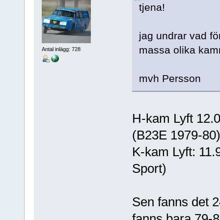
tjena!
jag undrar vad fö
massa olika kamma
Antal inlägg: 728
mvh Persson
H-kam Lyft 12.0 
(B23E 1979-80
K-kam Lyft: 11.
Sport)
Sen fanns det 
fanns bara 79-