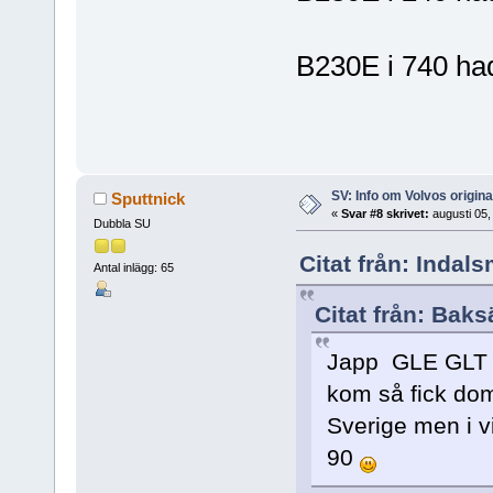
B230E i 740 h
SV: Info om Volvos origi
Sputtnick
«
Svar #8 skrivet:
augusti 05,
Dubbla SU
Citat från: Indals
Antal inlägg: 65
Citat från: Baks
Japp GLE GLT 8
kom så fick dom
Sverige men i vi
90