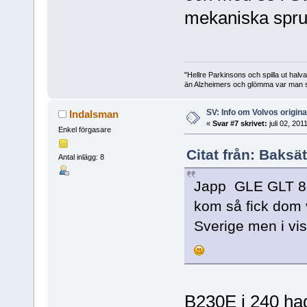
mekaniska sprut
"Hellre Parkinsons och spilla ut halv
än Alzheimers och glömma var man st
SV: Info om Volvos origi
Indalsman
«
Svar #7 skrivet:
juli 02, 201
Enkel förgasare
Citat från: Baksä
Antal inlägg: 8
Japp GLE GLT 83
kom så fick dom 
Sverige men i vis
B230E i 240 h