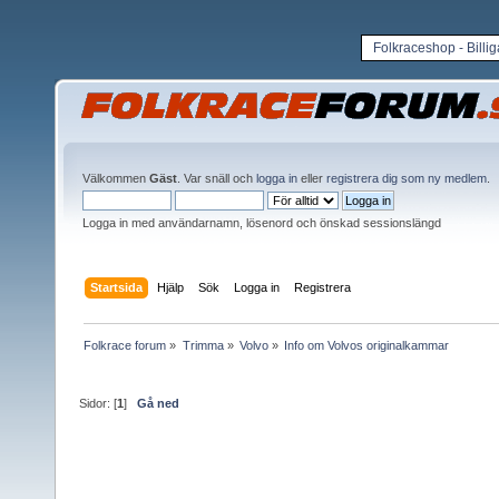
Folkraceshop - Billi
Välkommen
Gäst
. Var snäll och
logga in
eller
registrera dig som ny medlem
.
Logga in med användarnamn, lösenord och önskad sessionslängd
Startsida
Hjälp
Sök
Logga in
Registrera
Folkrace forum
»
Trimma
»
Volvo
»
Info om Volvos originalkammar
Sidor: [
1
]
Gå ned