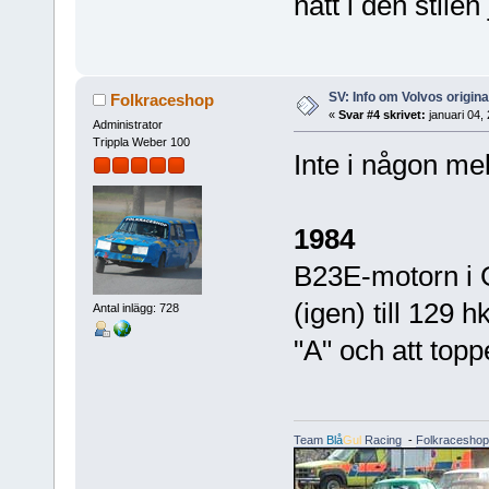
nått i den stilen
SV: Info om Volvos origi
Folkraceshop
«
Svar #4 skrivet:
januari 04,
Administrator
Trippla Weber 100
Inte i någon me
1984
B23E-motorn i 
(igen) till 129 
Antal inlägg: 728
"A" och att toppe
Team
Blå
Gul
Racing
-
Folkraceshop