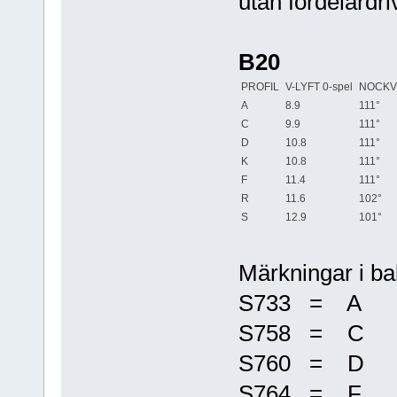
utan fördelardr
B20
PROFIL
V-LYFT 0-spel
NOCKV
A
8.9
111°
C
9.9
111°
D
10.8
111°
K
10.8
111°
F
11.4
111°
R
11.6
102°
S
12.9
101°
Märkningar i ba
S733 = A
S758 = C
S760 = D
S764 = F