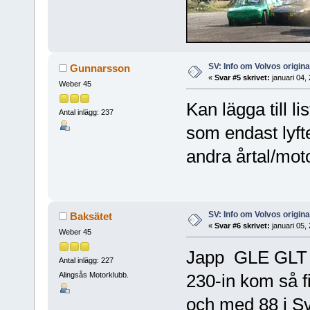
SV: Info om Volvos origi
Gunnarsson
«
Svar #5 skrivet:
januari 04,
Weber 45
Kan lägga till 
Antal inlägg: 237
som endast lyft
andra årtal/moto
SV: Info om Volvos origi
Baksätet
«
Svar #6 skrivet:
januari 05,
Weber 45
Japp GLE GLT 8
Antal inlägg: 227
Alingsås Motorklubb.
230-in kom så f
och med 88 i Sv