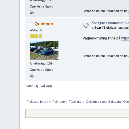
Antal inlägg: 159
Opel Astra Sport
Bättre att be om ursäkt än att be 
SV: Quickmanracet 2-d
Quimpan
«
Svar #1 skrivet:
augusti
Weber 45
Vägbeskrivning finns på
http
Bättre att be om ursäkt än att be 
Antal inlägg: 159
Opel Astra Sport
Sidor: [
1
]
Gå upp
Folkrace forum
»
Folkrace
»
Tävlingar
»
Quickmanracet 2-dagars i Örn