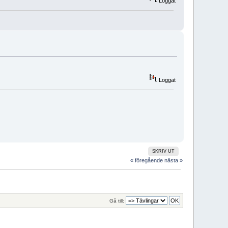
Loggat
Loggat
SKRIV UT
« föregående
nästa »
Gå till: