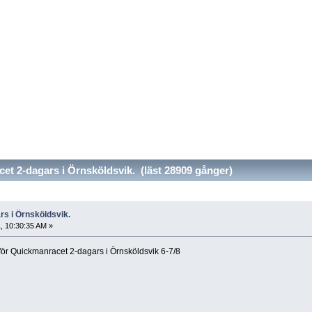
t 2-dagars i Örnsköldsvik. (läst 28909 gånger)
s i Örnsköldsvik.
1, 10:30:35 AM »
ör Quickmanracet 2-dagars i Örnsköldsvik 6-7/8