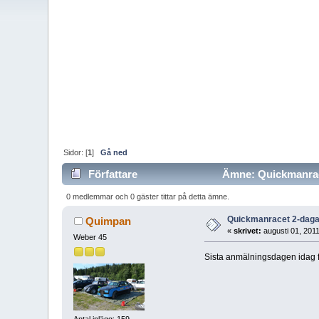
Sidor: [
1
]
Gå ned
Författare
Ämne: Quickmanrace
0 medlemmar och 0 gäster tittar på detta ämne.
Quickmanracet 2-dagar
Quimpan
«
skrivet:
augusti 01, 201
Weber 45
Sista anmälningsdagen idag f