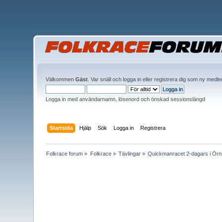
Välkommen
Gäst
. Var snäll och
logga in
eller
registrera dig som ny medl
Logga in med användarnamn, lösenord och önskad sessionslängd
Startsida
Hjälp
Sök
Logga in
Registrera
Folkrace forum
»
Folkrace
»
Tävlingar
»
Quickmanracet 2-dagars i Örn