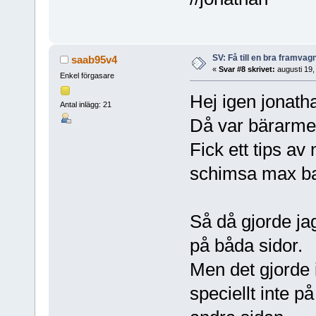
SV: Få till en bra framva
saab95v4
«
Svar #8 skrivet:
augusti 19,
Enkel förgasare
Hej igen jonatha
Antal inlägg: 21
Då var bärarme
Fick ett tips av
schimsa max ba
Så då gjorde ja
på båda sidor.
Men det gjorde i
speciellt inte p