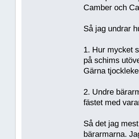
Camber och Cas
Så jag undrar h
1. Hur mycket s
på schims utöver
Gärna tjocklek
2. Undre bärarm
fästet med varand
Så det jag mest
bärarmarna. Jag 