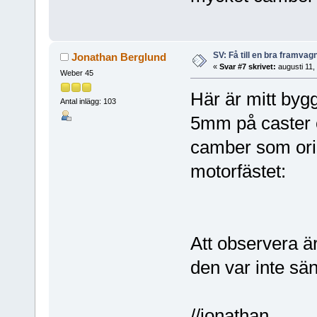
SV: Få till en bra framva
Jonathan Berglund
«
Svar #7 skrivet:
augusti 11,
Weber 45
Här är mitt bygge
Antal inlägg: 103
5mm på caster 
camber som ori
motorfästet:
Att observera är
den var inte sä
//jonathan