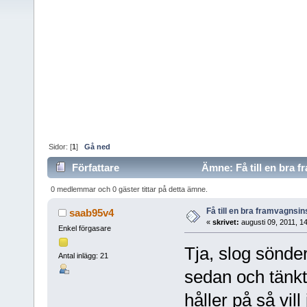
Sidor: [
1
]
Gå ned
Författare
Ämne: Få till en bra f
0 medlemmar och 0 gäster tittar på detta ämne.
Få till en bra framvagnsi
saab95v4
«
skrivet:
augusti 09, 2011, 1
Enkel förgasare
Tja, slog sönde
Antal inlägg: 21
sedan och tänkt
håller på så vill