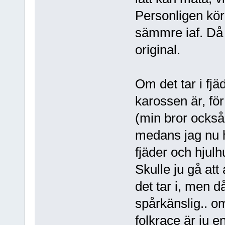
Personligen kör 
sämmre iaf. Då 
original.
Om det tar i fjä
karossen är, för
(min bror också 
medans jag nu h
fjäder och hjulh
Skulle ju gå att
det tar i, men d
spårkänslig.. o
folkrace är ju