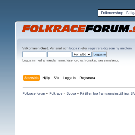
Folkraceshop - Billi
Välkommen
Gäst
. Var snäll och
logga in
eller
registrera dig som ny medlem
.
Logga in med användarnamn, lösenord och önskad sessionslängd
Startsida
Hjälp
Sök
Logga in
Registrera
Folkrace forum
»
Folkrace
»
Bygga
»
Få till en bra framvagnsinställning. S