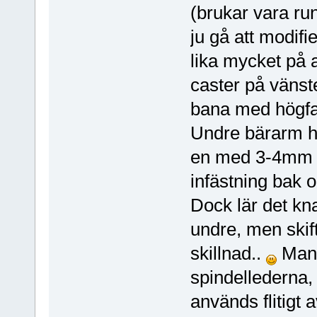
(brukar vara ru
ju gå att modifie
lika mycket på 
caster på vänst
bana med högfar
Undre bärarm har
en med 3-4mm t
infästning bak 
Dock lär det kn
undre, men skif
skillnad..
Man 
spindellederna,
används flitigt 