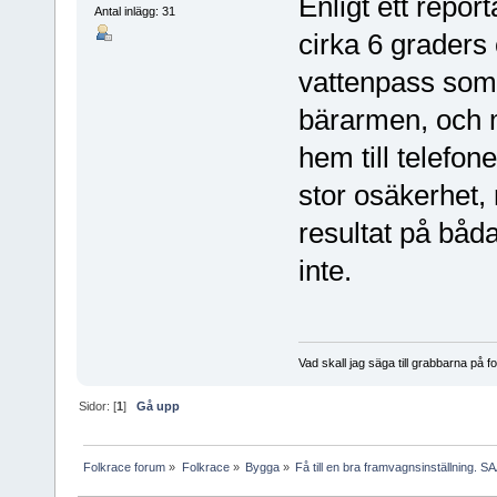
Enligt ett repor
Antal inlägg: 31
cirka 6 graders 
vattenpass som 
bärarmen, och m
hem till telef
stor osäkerhet,
resultat på båda
inte.
Vad skall jag säga till grabbarna på f
Sidor: [
1
]
Gå upp
Folkrace forum
»
Folkrace
»
Bygga
»
Få till en bra framvagnsinställning. S