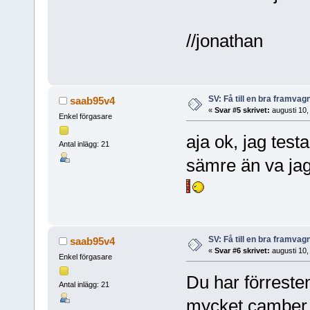
//jonathan
SV: Få till en bra framva
saab95v4
«
Svar #5 skrivet:
augusti 10,
Enkel förgasare
aja ok, jag testa
Antal inlägg: 21
sämre än va jag 
SV: Få till en bra framva
saab95v4
«
Svar #6 skrivet:
augusti 10,
Enkel förgasare
Du har förreste
Antal inlägg: 21
mycket camber d