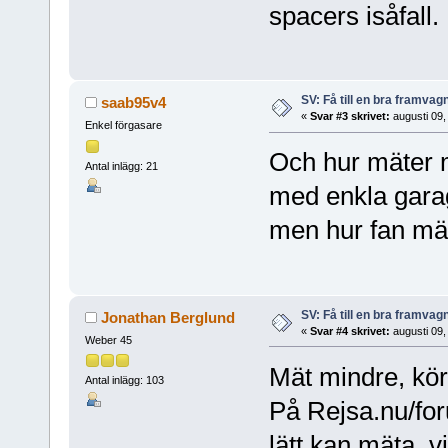
spacers isåfall.
SV: Få till en bra framva
saab95v4
«
Svar #3 skrivet:
augusti 09,
Enkel förgasare
Och hur mäter ma
Antal inlägg: 21
med enkla gara
men hur fan mä
SV: Få till en bra framva
Jonathan Berglund
«
Svar #4 skrivet:
augusti 09,
Weber 45
Mät mindre, kö
Antal inlägg: 103
På Rejsa.nu/for
lätt kan mäta, v