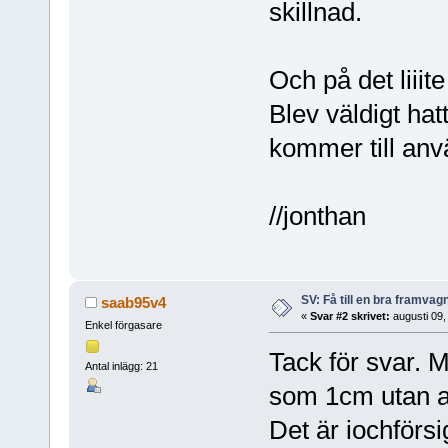
skillnad.
Och på det liiit
Blev väldigt hat
kommer till an
//jonthan
SV: Få till en bra framva
saab95v4
«
Svar #2 skrivet:
augusti 09,
Enkel förgasare
Tack för svar.
Antal inlägg: 21
som 1cm utan at
Det är iochförsi