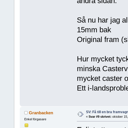
andra sidan.
Så nu har jag al
15mm bak
Original fram (
Hur mycket tycke
minska Castervi
mycket caster 
Ett i-landsprob
SV: Få till en bra framva
Granbacken
«
Svar #9 skrivet:
oktober 15,
Enkel förgasare