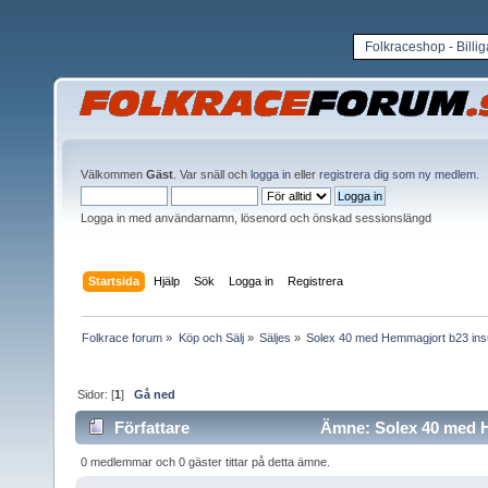
Folkraceshop - Billi
Välkommen
Gäst
. Var snäll och
logga in
eller
registrera dig som ny medlem
.
Logga in med användarnamn, lösenord och önskad sessionslängd
Startsida
Hjälp
Sök
Logga in
Registrera
Folkrace forum
»
Köp och Sälj
»
Säljes
»
Solex 40 med Hemmagjort b23 in
Sidor: [
1
]
Gå ned
Författare
Ämne: Solex 40 med H
0 medlemmar och 0 gäster tittar på detta ämne.