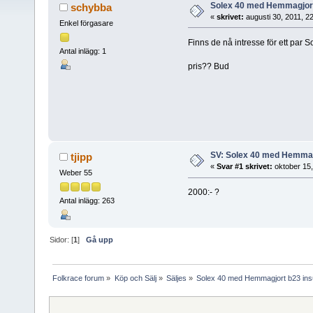
Solex 40 med Hemmagjort
schybba
«
skrivet:
augusti 30, 2011, 2
Enkel förgasare
Finns de nå intresse för ett par
Antal inlägg: 1
pris?? Bud
SV: Solex 40 med Hemmag
tjipp
«
Svar #1 skrivet:
oktober 15,
Weber 55
2000:- ?
Antal inlägg: 263
Sidor: [
1
]
Gå upp
Folkrace forum
»
Köp och Sälj
»
Säljes
»
Solex 40 med Hemmagjort b23 in