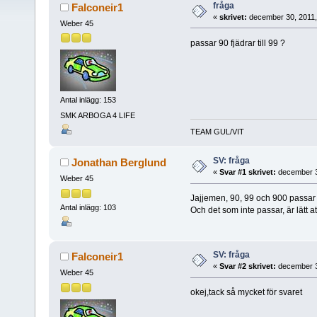
fråga
Falconeir1
«
skrivet:
december 30, 2011,
Weber 45
passar 90 fjädrar till 99 ?
Antal inlägg: 153
SMK ARBOGA 4 LIFE
TEAM GUL/VIT
SV: fråga
Jonathan Berglund
«
Svar #1 skrivet:
december 3
Weber 45
Jajjemen, 90, 99 och 900 passar
Antal inlägg: 103
Och det som inte passar, är lätt a
SV: fråga
Falconeir1
«
Svar #2 skrivet:
december 3
Weber 45
okej,tack så mycket för svaret