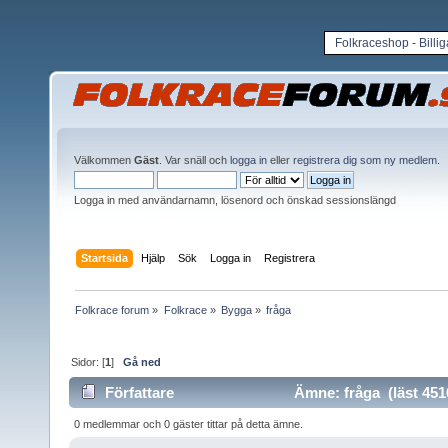
Folkraceshop - Billi
Välkommen
Gäst
. Var snäll och
logga in
eller
registrera dig som ny medlem
.
Logga in med användarnamn, lösenord och önskad sessionslängd
Startsida
Hjälp
Sök
Logga in
Registrera
Folkrace forum
»
Folkrace
»
Bygga
»
fråga
Sidor: [
1
]
Gå ned
Författare
Ämne: fråga (läst 451
0 medlemmar och 0 gäster tittar på detta ämne.