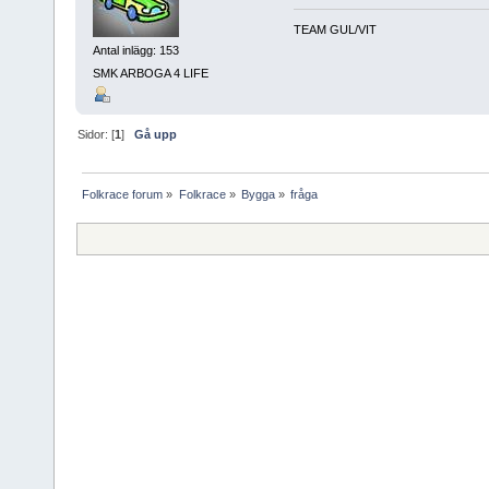
TEAM GUL/VIT
Antal inlägg: 153
SMK ARBOGA 4 LIFE
Sidor: [
1
]
Gå upp
Folkrace forum
»
Folkrace
»
Bygga
»
fråga