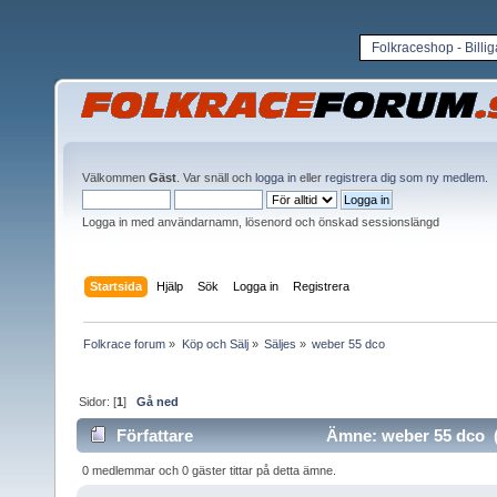
Folkraceshop - Billi
Välkommen
Gäst
. Var snäll och
logga in
eller
registrera dig som ny medlem
.
Logga in med användarnamn, lösenord och önskad sessionslängd
Startsida
Hjälp
Sök
Logga in
Registrera
Folkrace forum
»
Köp och Sälj
»
Säljes
»
weber 55 dco 
Sidor: [
1
]
Gå ned
Författare
Ämne: weber 55 dco (
0 medlemmar och 0 gäster tittar på detta ämne.