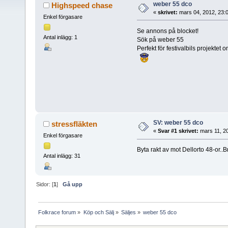
weber 55 dco
Highspeed chase
«
skrivet:
mars 04, 2012, 23:
Enkel förgasare
Se annons på blocket!
Antal inlägg: 1
Sök på weber 55
Perfekt för festivalbils projektet
SV: weber 55 dco
stressfläkten
«
Svar #1 skrivet:
mars 11, 20
Enkel förgasare
Byta rakt av mot Dellorto 48-or..
Antal inlägg: 31
Sidor: [
1
]
Gå upp
Folkrace forum
»
Köp och Sälj
»
Säljes
»
weber 55 dco 