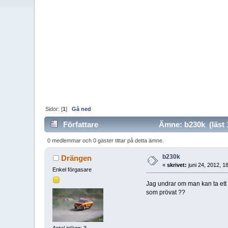
Sidor: [
1
]
Gå ned
Författare
Ämne: b230k (läst 
0 medlemmar och 0 gäster tittar på detta ämne.
b230k
Drängen
«
skrivet:
juni 24, 2012, 1
Enkel förgasare
Jag undrar om man kan ta ett
som prövat ??