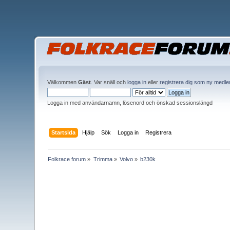
Välkommen
Gäst
. Var snäll och
logga in
eller
registrera dig som ny medl
Logga in med användarnamn, lösenord och önskad sessionslängd
Startsida
Hjälp
Sök
Logga in
Registrera
Folkrace forum
»
Trimma
»
Volvo
»
b230k