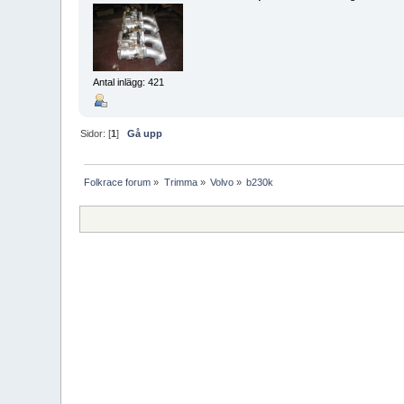
Antal inlägg: 421
Sidor: [
1
]
Gå upp
Folkrace forum
»
Trimma
»
Volvo
»
b230k