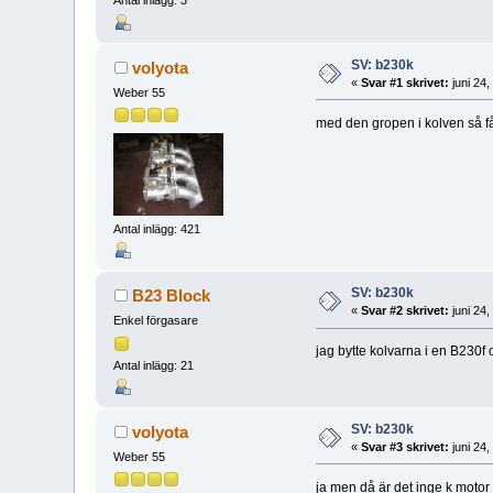
Antal inlägg: 3
SV: b230k
volyota
«
Svar #1 skrivet:
juni 24
Weber 55
med den gropen i kolven så f
Antal inlägg: 421
SV: b230k
B23 Block
«
Svar #2 skrivet:
juni 24
Enkel förgasare
jag bytte kolvarna i en B230f
Antal inlägg: 21
SV: b230k
volyota
«
Svar #3 skrivet:
juni 24
Weber 55
ja men då är det inge k motor