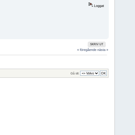
Loggat
SKRIV UT
« föregående
nästa »
Gå till: