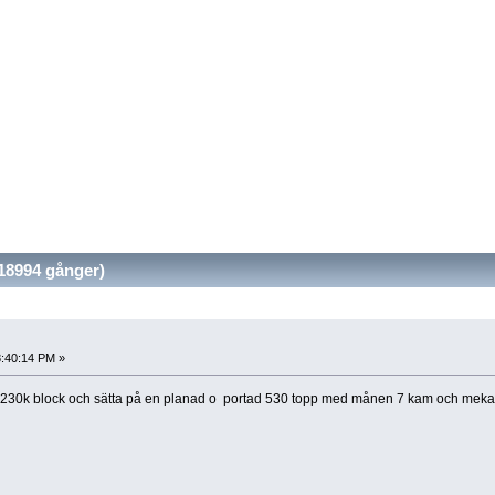
18994 gånger)
8:40:14 PM »
 230k block och sätta på en planad o portad 530 topp med månen 7 kam och mekan