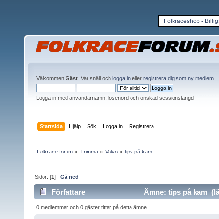
Folkraceshop - Billi
Välkommen
Gäst
. Var snäll och
logga in
eller
registrera dig som ny medlem
.
Logga in med användarnamn, lösenord och önskad sessionslängd
Startsida
Hjälp
Sök
Logga in
Registrera
Folkrace forum
»
Trimma
»
Volvo
»
tips på kam
Sidor: [
1
]
Gå ned
Författare
Ämne: tips på kam (lä
0 medlemmar och 0 gäster tittar på detta ämne.