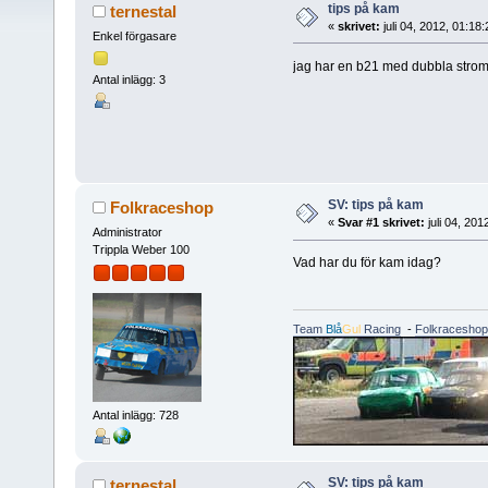
tips på kam
ternestal
«
skrivet:
juli 04, 2012, 01:18
Enkel förgasare
jag har en b21 med dubbla strom
Antal inlägg: 3
SV: tips på kam
Folkraceshop
«
Svar #1 skrivet:
juli 04, 201
Administrator
Trippla Weber 100
Vad har du för kam idag?
Team
Blå
Gul
Racing
-
Folkraceshop
Antal inlägg: 728
SV: tips på kam
ternestal