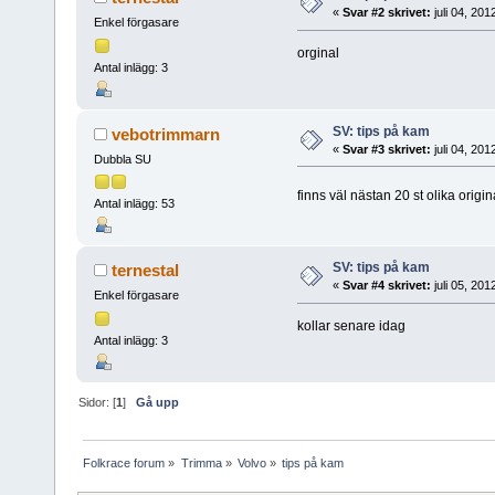
«
Svar #2 skrivet:
juli 04, 20
Enkel förgasare
orginal
Antal inlägg: 3
SV: tips på kam
vebotrimmarn
«
Svar #3 skrivet:
juli 04, 20
Dubbla SU
finns väl nästan 20 st olika ori
Antal inlägg: 53
SV: tips på kam
ternestal
«
Svar #4 skrivet:
juli 05, 201
Enkel förgasare
kollar senare idag
Antal inlägg: 3
Sidor: [
1
]
Gå upp
Folkrace forum
»
Trimma
»
Volvo
»
tips på kam