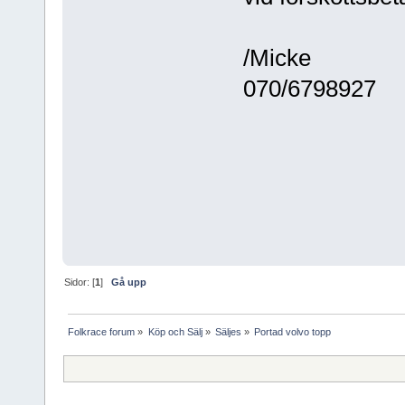
/Micke
070/6798927
Sidor: [
1
]
Gå upp
Folkrace forum
»
Köp och Sälj
»
Säljes
»
Portad volvo topp