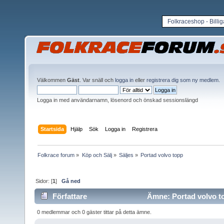
Folkraceshop - Billi
Välkommen
Gäst
. Var snäll och
logga in
eller
registrera dig som ny medlem
.
Logga in med användarnamn, lösenord och önskad sessionslängd
Startsida
Hjälp
Sök
Logga in
Registrera
Folkrace forum
»
Köp och Sälj
»
Säljes
»
Portad volvo topp
Sidor: [
1
]
Gå ned
Författare
Ämne: Portad volvo to
0 medlemmar och 0 gäster tittar på detta ämne.