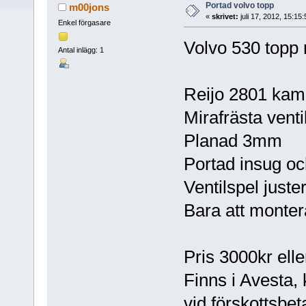
Portad volvo topp
m00jons
«
skrivet:
juli 17, 2012, 15:15
Enkel förgasare
Volvo 530 topp 
Antal inlägg: 1
Reijo 2801 kam 
Mirafrästa venti
Planad 3mm
Portad insug o
Ventilspel juste
Bara att monte
Pris 3000kr ell
Finns i Avesta,
vid förskottsbet