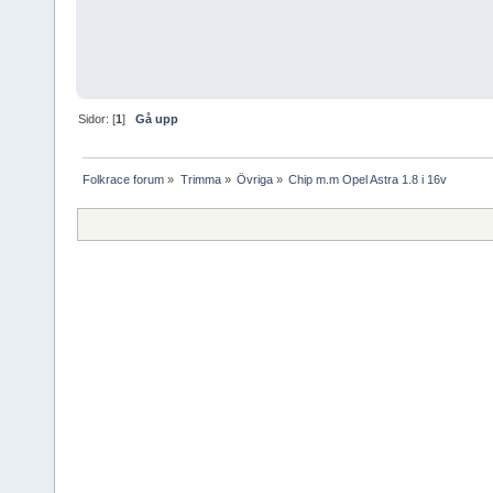
Sidor: [
1
]
Gå upp
Folkrace forum
»
Trimma
»
Övriga
»
Chip m.m Opel Astra 1.8 i 16v