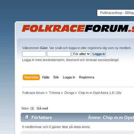
Folkraceshop - Billi
Välkommen
Gäst
. Var snäll och
logga in
eller
registrera dig som ny medlem
.
Logga in med användarnamn, lösenord och önskad sessionslängd
Startsida
Hjälp
Sök
Logga in
Registrera
Folkrace forum
»
Trimma
»
Övriga
»
Chip m.m Opel Astra 1.8 i 16v
Sidor: [
1
]
Gå ned
Författare
Ämne: Chip m.m Opel A
0 medlemmar och 0 gäster tittar på detta ämne.