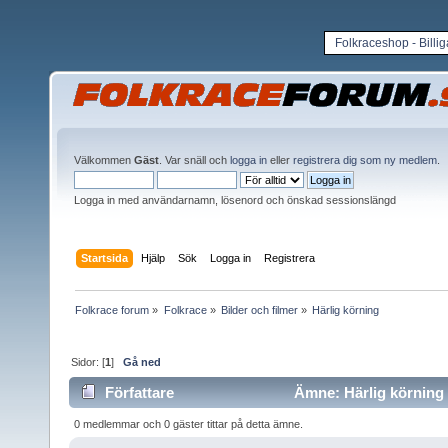
Folkraceshop - Billi
Välkommen
Gäst
. Var snäll och
logga in
eller
registrera dig som ny medlem
.
Logga in med användarnamn, lösenord och önskad sessionslängd
Startsida
Hjälp
Sök
Logga in
Registrera
Folkrace forum
»
Folkrace
»
Bilder och filmer
»
Härlig körning
Sidor: [
1
]
Gå ned
Författare
Ämne: Härlig körning 
0 medlemmar och 0 gäster tittar på detta ämne.