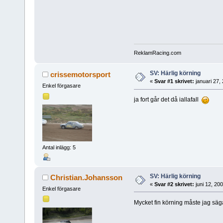
ReklamRacing.com
SV: Härlig körning
crissemotorsport
«
Svar #1 skrivet:
januari 27,
Enkel förgasare
ja fort går det då iallafall
Antal inlägg: 5
SV: Härlig körning
Christian.Johansson
«
Svar #2 skrivet:
juni 12, 20
Enkel förgasare
Mycket fin körning måste jag sä