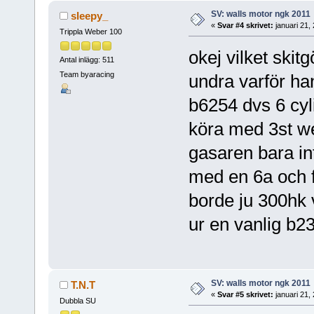
SV: walls motor ngk 2011
sleepy_
«
Svar #4 skrivet:
januari 21,
Trippla Weber 100
okej vilket skit
Antal inlägg: 511
Team byaracing
undra varför han
b6254 dvs 6 cyl
köra med 3st web
gasaren bara in
med en 6a och f
borde ju 300hk 
ur en vanlig b
SV: walls motor ngk 2011
T.N.T
«
Svar #5 skrivet:
januari 21,
Dubbla SU