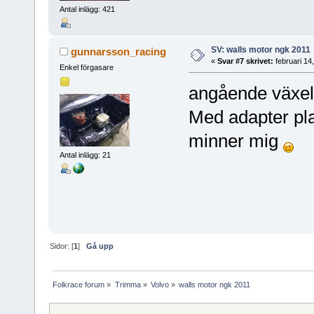
Antal inlägg: 421
SV: walls motor ngk 2011
gunnarsson_racing
«
Svar #7 skrivet:
februari 14
Enkel förgasare
angående växel
Med adapter plat
minner mig
Antal inlägg: 21
Sidor: [
1
]
Gå upp
Folkrace forum
»
Trimma
»
Volvo
»
walls motor ngk 2011