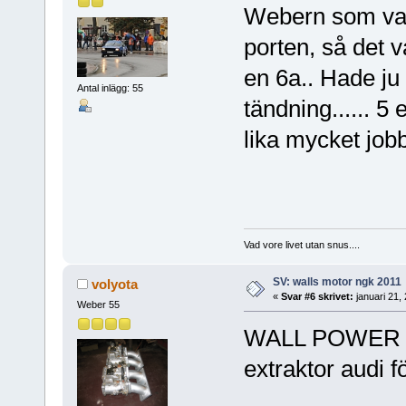
Webern som var 
porten, så det v
en 6a.. Hade ju 
Antal inlägg: 55
tändning...... 5 
lika mycket jobb
Vad vore livet utan snus....
SV: walls motor ngk 2011
volyota
«
Svar #6 skrivet:
januari 21,
Weber 55
WALL POWER 2
extraktor audi 