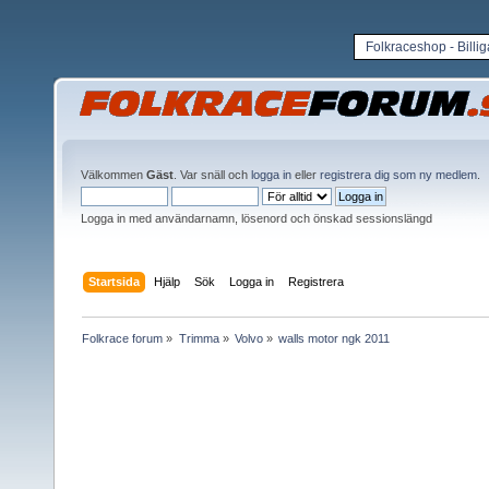
Folkraceshop - Billi
Välkommen
Gäst
. Var snäll och
logga in
eller
registrera dig som ny medlem
.
Logga in med användarnamn, lösenord och önskad sessionslängd
Startsida
Hjälp
Sök
Logga in
Registrera
Folkrace forum
»
Trimma
»
Volvo
»
walls motor ngk 2011