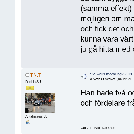
(samma effekt)
möjligen om ma
och fick det och
kunna vara värt 
ju gå hitta med
SV: walls motor ngk 2011
T.N.T
«
Svar #3 skrivet:
januari 21,
Dubbla SU
Han hade två oc
och fördelare fr
Antal inlägg: 55
Vad vore livet utan snus....