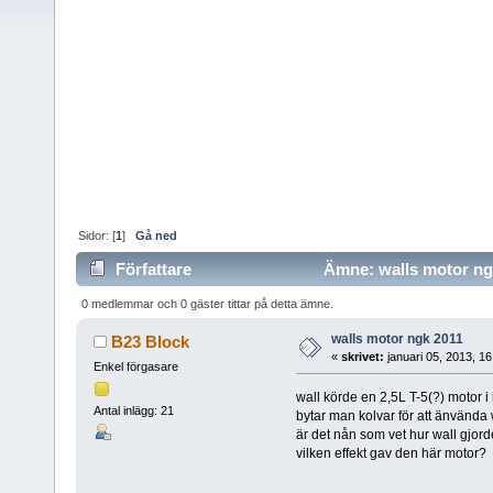
Sidor: [
1
]
Gå ned
Författare
Ämne: walls motor ngk
0 medlemmar och 0 gäster tittar på detta ämne.
walls motor ngk 2011
B23 Block
«
skrivet:
januari 05, 2013, 1
Enkel förgasare
wall körde en 2,5L T-5(?) motor i
Antal inlägg: 21
bytar man kolvar för att änvända
är det nån som vet hur wall gjor
vilken effekt gav den här motor?