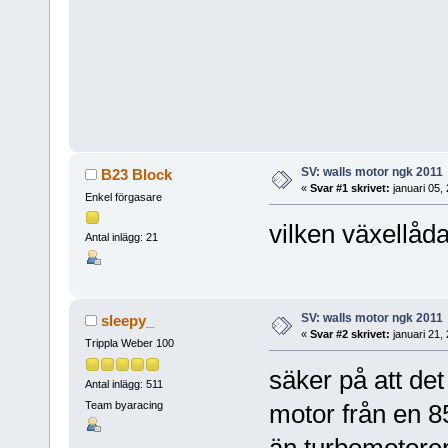
SV: walls motor ngk 2011
B23 Block
«
Svar #1 skrivet:
januari 05,
Enkel förgasare
vilken växellåd
Antal inlägg: 21
SV: walls motor ngk 2011
sleepy_
«
Svar #2 skrivet:
januari 21,
Trippla Weber 100
säker på att det
Antal inlägg: 511
Team byaracing
motor från en 85