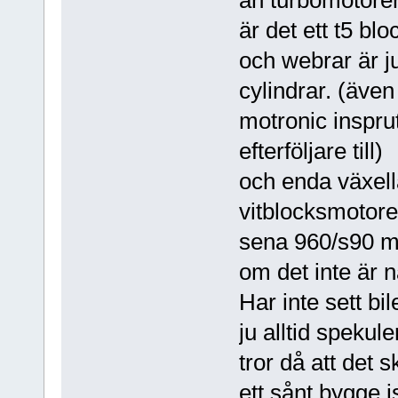
än turbomotore
är det ett t5 blo
och webrar är ju
cylindrar. (även
motronic inspru
efterföljare till)
och enda växellå
vitblocksmotore
sena 960/s90 m
om det inte är
Har inte sett bi
ju alltid spekul
tror då att det
ett sånt bygge 