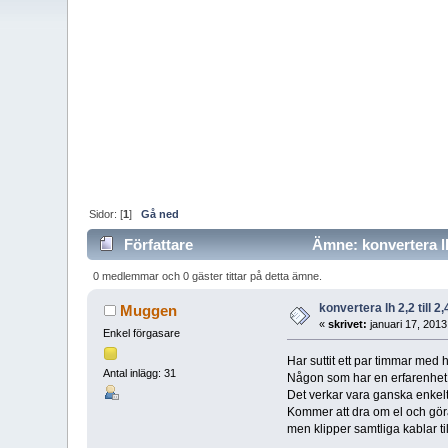
Sidor: [
1
]
Gå ned
Författare
Ämne: konvertera lh 
0 medlemmar och 0 gäster tittar på detta ämne.
konvertera lh 2,2 till 2,
Muggen
«
skrivet:
januari 17, 2013
Enkel förgasare
Har suttit ett par timmar med 
Antal inlägg: 31
Någon som har en erfarenhet
Det verkar vara ganska enkel
Kommer att dra om el och gör
men klipper samtliga kablar t