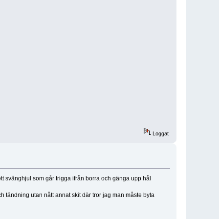
Loggat
ett svänghjul som går trigga ifrån borra och gänga upp hål
sch tändning utan nått annat skit där tror jag man måste byta