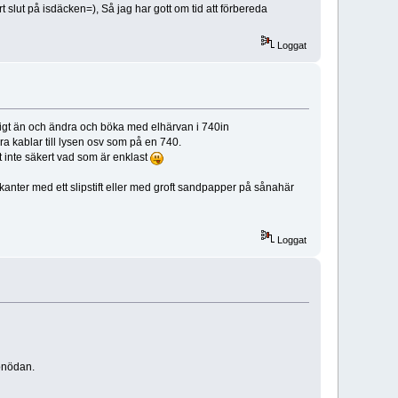
rt slut på isdäcken=), Så jag har gott om tid att förbereda
Loggat
kigt än och ändra och böka med elhärvan i 740in
ra kablar till lysen osv som på en 740.
et inte säkert vad som är enklast
tkanter med ett slipstift eller med groft sandpapper på sånahär
Loggat
 onödan.