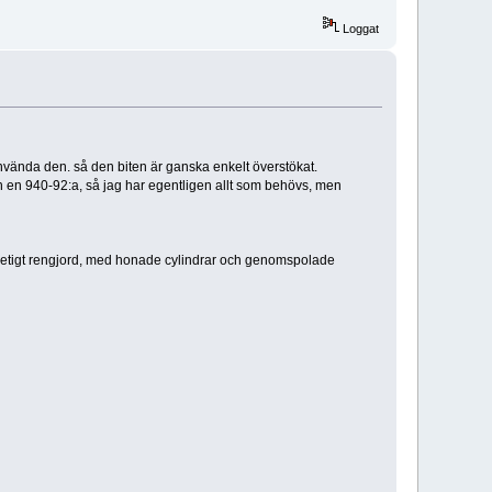
Loggat
 använda den. så den biten är ganska enkelt överstökat.
från en 940-92:a, så jag har egentligen allt som behövs, men
 petigt rengjord, med honade cylindrar och genomspolade