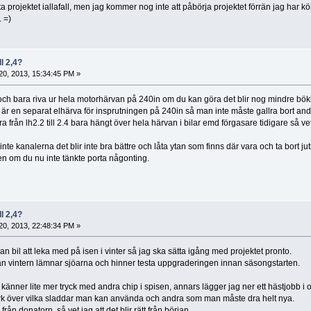
ta projektet iallafall, men jag kommer nog inte att påbörja projektet förrän jag har kö
. =)
ll 2,4?
 20, 2013, 15:34:45 PM »
t och bara riva ur hela motorhärvan på 240in om du kan göra det blir nog mindre bö
t är en separat elhärva för insprutningen på 240in så man inte måste gallra bort and
a från lh2.2 till 2.4 bara hängt över hela härvan i bilar emd förgasare tidigare så v
te kanalerna det blir inte bra bättre och låta ytan som finns där vara och ta bort ju
nen om du nu inte tänkte porta någonting.
ll 2,4?
 20, 2013, 22:48:34 PM »
n bil att leka med på isen i vinter så jag ska sätta igång med projektet pronto.
an vintern lämnar sjöarna och hinner testa uppgraderingen innan säsongstarten.
känner lite mer tryck med andra chip i spisen, annars lägger jag ner ett hästjobb i
ark över vilka sladdar man kan använda och andra som man måste dra helt nya.
rån donatorn så vet jag att det blir rätt från början.