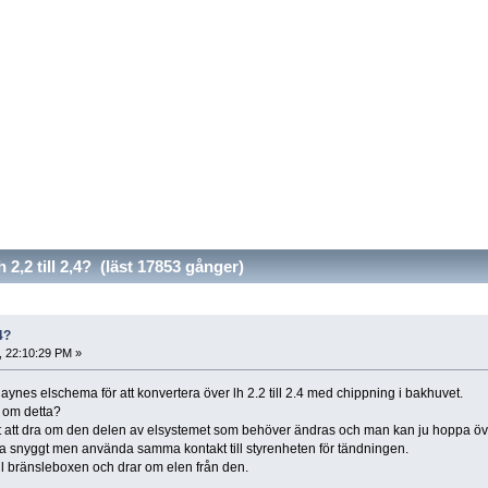
2,2 till 2,4? (läst 17853 gånger)
4?
, 22:10:29 PM »
haynes elschema för att konvertera över lh 2.2 till 2.4 med chippning i bakhuvet.
 om detta?
t att dra om den delen av elsystemet som behöver ändras och man kan ju hoppa öv
a snyggt men använda samma kontakt till styrenheten för tändningen.
ill bränsleboxen och drar om elen från den.