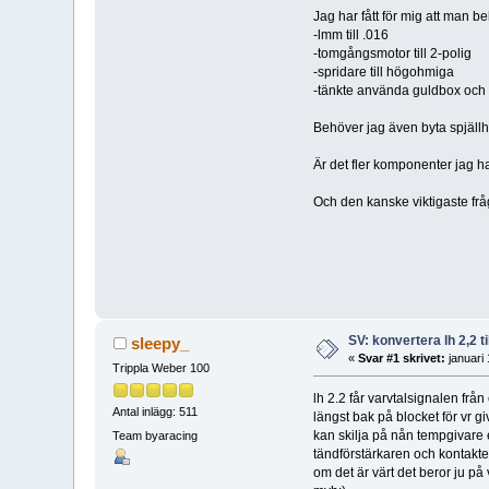
Jag har fått för mig att man b
-lmm till .016
-tomgångsmotor till 2-polig
-spridare till högohmiga
-tänkte använda guldbox och 
Behöver jag även byta spjäll
Är det fler komponenter jag h
Och den kanske viktigaste fråg
SV: konvertera lh 2,2 ti
sleepy_
«
Svar #1 skrivet:
januari
Trippla Weber 100
lh 2.2 får varvtalsignalen frå
Antal inlägg: 511
längst bak på blocket för vr g
kan skilja på nån tempgivare e
Team byaracing
tändförstärkaren och kontakte
om det är värt det beror ju på