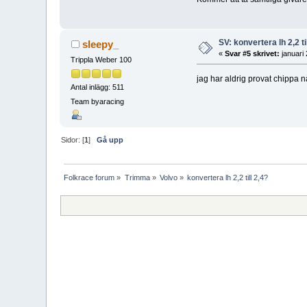
SV: konvertera lh 2,2 ti
sleepy_
«
Svar #5 skrivet:
januari
Trippla Weber 100
jag har aldrig provat chippa 
Antal inlägg: 511
Team byaracing
Sidor: [
1
]
Gå upp
Folkrace forum
»
Trimma
»
Volvo
»
konvertera lh 2,2 till 2,4?