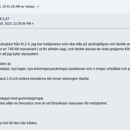
3, 10:41:18 AM av sleepy_
»
ll 2,4?
 18, 2013, 22:26:05 PM »
ersvänghjul från lh.2.4, jag har hallgivaren som ska sitta på sprängkåpan och tänkte
 är en 740-88 rejsvariant ( ej för allmän väg), och tänkte plocka de sista grejjerna 
r att jag byter styrsystem.
ilen är:
akar, nya lager, nya kolvringar,packningar packboxar och o-ringar, urtvättad och
plana 1.8 och polera kanalerna lite innan säsongen startar.
.
stagat med gummilagringar.
det sitter en finessbur som är väl förankrad i karossen för vridstyvhet.
 hör till den här tråden.