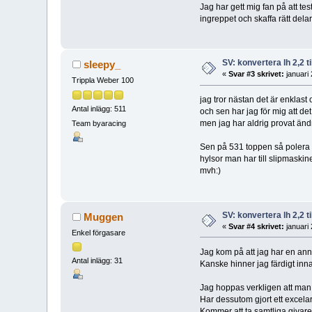
Jag har gett mig fan på att tes
ingreppet och skaffa rätt delar
SV: konvertera lh 2,2 ti
sleepy_
«
Svar #3 skrivet:
januari
Trippla Weber 100
jag tror nästan det är enklas
Antal inlägg: 511
och sen har jag för mig att de
men jag har aldrig provat ändr
Team byaracing
Sen på 531 toppen så polera in
hylsor man har till slipmaski
mvh:)
SV: konvertera lh 2,2 ti
Muggen
«
Svar #4 skrivet:
januari
Enkel förgasare
Jag kom på att jag har en anna
Antal inlägg: 31
Kanske hinner jag färdigt inn
Jag hoppas verkligen att man 
Har dessutom gjort ett excel
Kommer att ta samtliga givare f