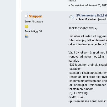
mvh:)
«
Senast ändrad: januari 18, 201
SV: konvertera lh 2,2 ti
Muggen
«
Svar #2 skrivet:
januari
Enkel förgasare
Tack för snabbt svar.=)
Antal inlägg: 31
Det sitter ett redan ett trigg
Bilen som jag lattjar lite med
orkar inte dra om all el bara fö
Vad i övrigt som är gjort med b
-renoverad motor med 13mm st
kanaler.
-531 topp, helt orginal.. ska 
-extractor
-ställbar btr. ställbart kamdrev
-resten är i gott skick eller nytt
-stumma motorfästen och upp
-allt onödigt är urplockad och 
-bilstein b6 runt om.
-3,91 utväxling
-viktat 55-45
- plus en massa annat som inte