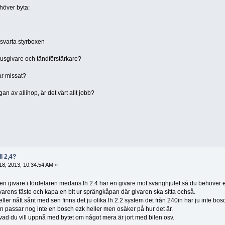
ehöver byta:
svarta styrboxen
husgivare och tändförstärkare?
ar missat?
an av allihop, är det värt allt jobb?
ll 2,4?
 18, 2013, 10:34:54 AM »
n en givare i fördelaren medans lh 2.4 har en givare mot svänghjulet så du behöver 
ivarens fäste och kapa en bit ur sprängkåpan där givaren ska sitta ochså.
ller nått sånt med sen finns det ju olika lh 2.2 system det från 240in har ju inte bo
n passar nog inte en bosch ezk heller men osäker på hur det är.
 vad du vill uppnå med bytet om något mera är jort med bilen osv.