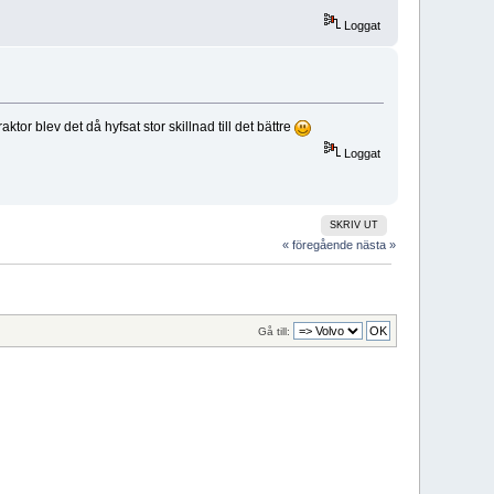
Loggat
r blev det då hyfsat stor skillnad till det bättre
Loggat
SKRIV UT
« föregående
nästa »
Gå till: