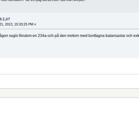
ll 2,4?
 21, 2013, 15:33:25 PM »
någon sugis förutom en 234a och på den motorn med borttagna balansaxlar och extrakto