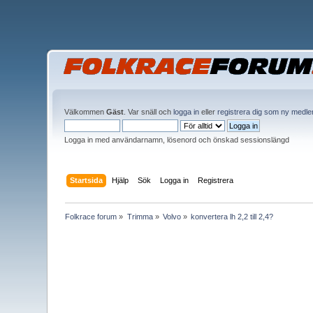
Välkommen
Gäst
. Var snäll och
logga in
eller
registrera dig som ny medl
Logga in med användarnamn, lösenord och önskad sessionslängd
Startsida
Hjälp
Sök
Logga in
Registrera
Folkrace forum
»
Trimma
»
Volvo
»
konvertera lh 2,2 till 2,4?