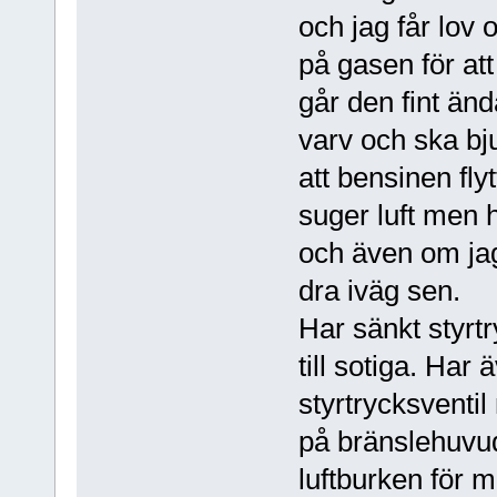
och jag får lov
på gasen för a
går den fint änd
varv och ska bj
att bensinen fly
suger luft men ha
och även om jag
dra iväg sen.
Har sänkt styrtr
till sotiga. Har
styrtrycksventil
på bränslehuvude
luftburken för m