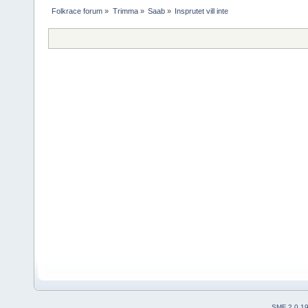
Folkrace forum
»
Trimma
»
Saab
»
Insprutet vill inte
SMF 2.0.1