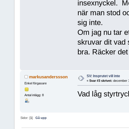
insexnyckel. Mo
när man stod o
sig inte.
Om jag nu tar et
skruvar dit vad 
bra. Räcker det 
SV: Insprutet vill inte
markusanderssson
«
Svar #3 skrivet:
december 1
Enkel förgasare
Vad låg styrtry
Antal inlägg: 8
Sidor: [
1
]
Gå upp