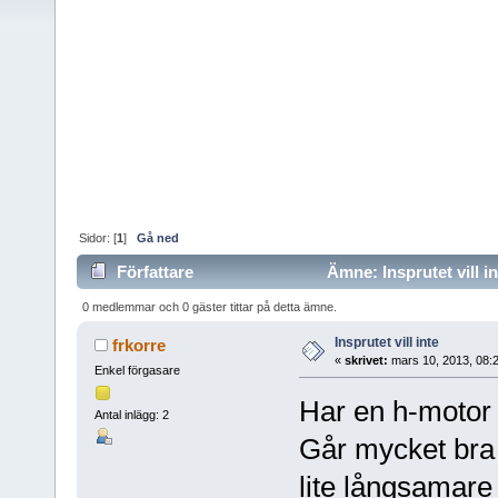
Sidor: [
1
]
Gå ned
Författare
Ämne: Insprutet vill i
0 medlemmar och 0 gäster tittar på detta ämne.
Insprutet vill inte
frkorre
«
skrivet:
mars 10, 2013, 08:
Enkel förgasare
Har en h-motor m
Antal inlägg: 2
Går mycket bra 
lite långsamare