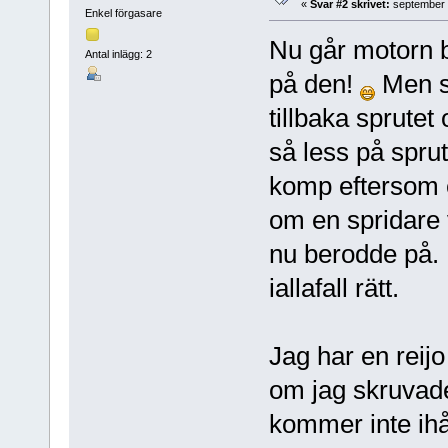
«
Svar #2 skrivet:
september 
Enkel förgasare
Nu går motorn br
Antal inlägg: 2
på den!
Men sk
tillbaka sprutet 
så less på sprut
komp eftersom 
om en spridare v
nu berodde på.
iallafall rätt.
Jag har en reij
om jag skruvad
kommer inte ihå