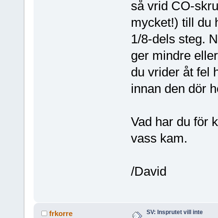
så vrid CO-skruv
mycket!) till du 
1/8-dels steg. 
ger mindre elle
du vrider åt fe
innan den dör h
Vad har du för ka
vass kam.
/David
SV: Insprutet vill inte
frkorre