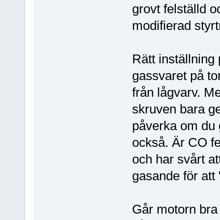
grovt felställd o
modifierad styrt
Rätt inställnin
gassvaret på tom
från lågvarv. M
skruven bara ge
påverka om du g
också. Är CO fel
och har svårt at
gasande för att
Går motorn bra 