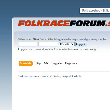
Folkraceshop - Billi
Välkommen
Gäst
. Var snäll och
logga in
eller
registrera dig som ny medlem
.
Logga in med användarnamn, lösenord och önskad sessionslängd
Startsida
Hjälp
Sök
Logga in
Registrera
Folkrace forum
»
Trimma
»
Saab
»
Insprutet vill inte