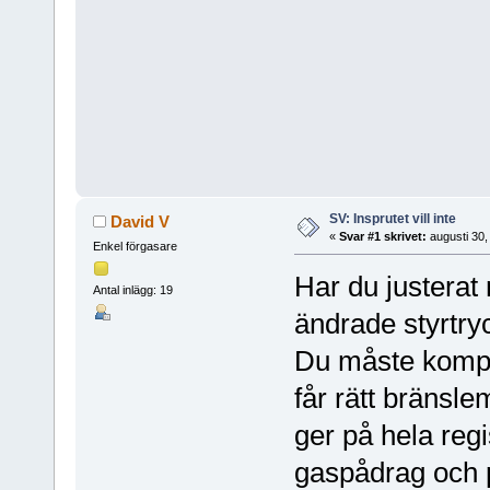
SV: Insprutet vill inte
David V
«
Svar #1 skrivet:
augusti 30,
Enkel förgasare
Har du justerat
Antal inlägg: 19
ändrade styrtry
Du måste kompe
får rätt bränsl
ger på hela re
gaspådrag och 