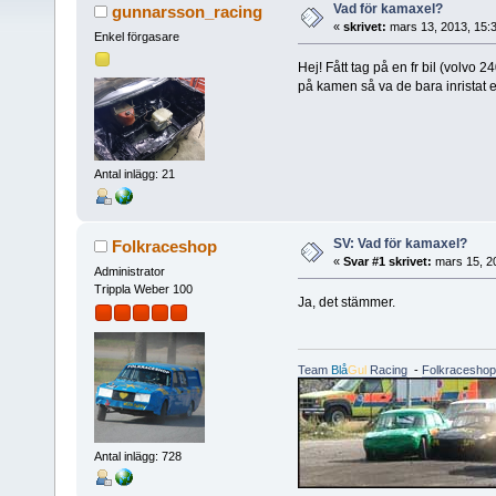
Vad för kamaxel?
gunnarsson_racing
«
skrivet:
mars 13, 2013, 15:
Enkel förgasare
Hej! Fått tag på en fr bil (volvo 
på kamen så va de bara inristat
Antal inlägg: 21
SV: Vad för kamaxel?
Folkraceshop
«
Svar #1 skrivet:
mars 15, 2
Administrator
Trippla Weber 100
Ja, det stämmer.
Team
Blå
Gul
Racing
-
Folkraceshop
Antal inlägg: 728