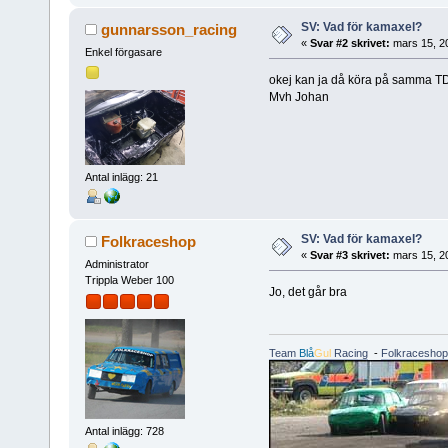
SV: Vad för kamaxel?
gunnarsson_racing
«
Svar #2 skrivet:
mars 15, 2
Enkel förgasare
okej kan ja då köra på samma 
Mvh Johan
Antal inlägg: 21
SV: Vad för kamaxel?
Folkraceshop
«
Svar #3 skrivet:
mars 15, 2
Administrator
Trippla Weber 100
Jo, det går bra
Team
Blå
Gul
Racing
-
Folkraceshop
Antal inlägg: 728