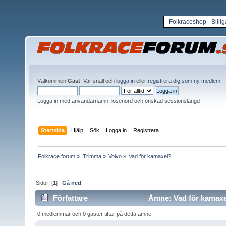
Folkraceshop - Billi
Välkommen
Gäst
. Var snäll och
logga in
eller
registrera dig som ny medlem
.
Logga in med användarnamn, lösenord och önskad sessionslängd
Startsida
Hjälp
Sök
Logga in
Registrera
Folkrace forum
»
Trimma
»
Volvo
»
Vad för kamaxel?
Sidor: [
1
]
Gå ned
Författare
Ämne: Vad för kamaxel
0 medlemmar och 0 gäster tittar på detta ämne.