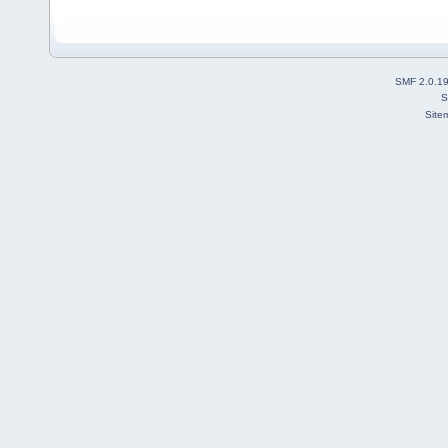
SMF 2.0.1
S
Site