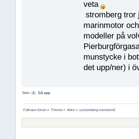
veta
stromberg tror 
marinmotor och 
modeller på volv
Pierburgförgasa
munstycke i bo
det upp/ner) i ö
Sidor: [
1
]
Gå upp
Folkrace forum
»
Trimma
»
Volvo
»
su/stomberg+stora/små