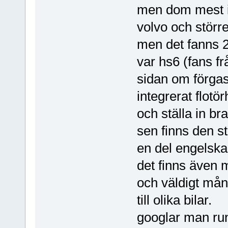
men dom mest in
volvo och störr
men det fanns 2
var hs6 (fans fr
sidan om förga
integrerat flotör
och ställa in br
sen finns den s
en del engelska
det finns även m
och väldigt mån
till olika bilar.
googlar man run