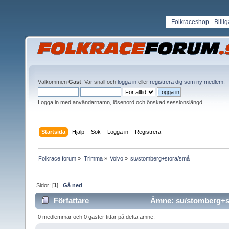
Folkraceshop - Billi
Välkommen
Gäst
. Var snäll och
logga in
eller
registrera dig som ny medlem
.
Logga in med användarnamn, lösenord och önskad sessionslängd
Startsida
Hjälp
Sök
Logga in
Registrera
Folkrace forum
»
Trimma
»
Volvo
»
su/stomberg+stora/små
Sidor: [
1
]
Gå ned
Författare
Ämne: su/stomberg+st
0 medlemmar och 0 gäster tittar på detta ämne.