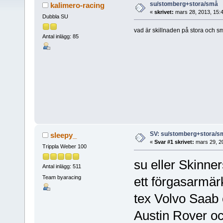
su/stomberg+stora/små
kalimero-racing
«
skrivet:
mars 28, 2013, 15:
Dubbla SU
vad är skillnaden på stora och sm
Antal inlägg: 85
SV: su/stomberg+stora/s
sleepy_
«
Svar #1 skrivet:
mars 29, 2
Trippla Weber 100
su eller Skinne
Antal inlägg: 511
Team byaracing
ett förgasarmärk
tex Volvo Saab
Austin Rover oc