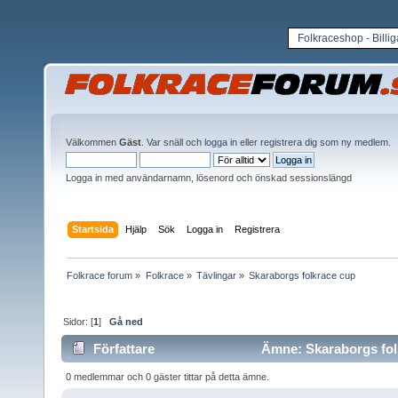
Folkraceshop - Billi
Välkommen
Gäst
. Var snäll och
logga in
eller
registrera dig som ny medlem
.
Logga in med användarnamn, lösenord och önskad sessionslängd
Startsida
Hjälp
Sök
Logga in
Registrera
Folkrace forum
»
Folkrace
»
Tävlingar
»
Skaraborgs folkrace cup
Sidor: [
1
]
Gå ned
Författare
Ämne: Skaraborgs folk
0 medlemmar och 0 gäster tittar på detta ämne.