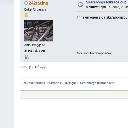
Skaraborgs folkrace cup
242racing
«
skrivet:
april 14, 2013, 20:
Enkel förgasare
finns en egen sida skaraborgscu
Antal inlägg: 48
ALINGSÅS MK
Gör som Ford köp Volvo
Sidor: [
1
]
Gå upp
Folkrace forum
»
Folkrace
»
Tävlingar
»
Skaraborgs folkrace cup