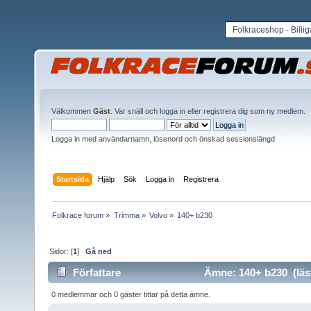
Folkraceshop - Billi
Välkommen
Gäst
. Var snäll och
logga in
eller
registrera dig som ny medlem
.
Logga in med användarnamn, lösenord och önskad sessionslängd
Startsida
Hjälp
Sök
Logga in
Registrera
Folkrace forum
»
Trimma
»
Volvo
»
140+ b230
Sidor: [
1
]
Gå ned
Författare
Ämne: 140+ b230 (läs
0 medlemmar och 0 gäster tittar på detta ämne.