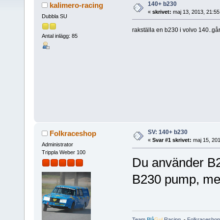
140+ b230
kalimero-racing
«
skrivet:
maj 13, 2013, 21:5
Dubbla SU
rakställa en b230 i volvo 140..gå
Antal inlägg: 85
SV: 140+ b230
Folkraceshop
«
Svar #1 skrivet:
maj 15, 201
Administrator
Trippla Weber 100
Du använder B2
B230 pump, men
Team
Blå
Gul
Racing
-
Folkraceshop