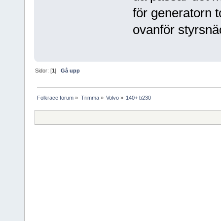
för generatorn t
ovanför styrsn
Sidor: [
1
]
Gå upp
Folkrace forum
»
Trimma
»
Volvo
»
140+ b230