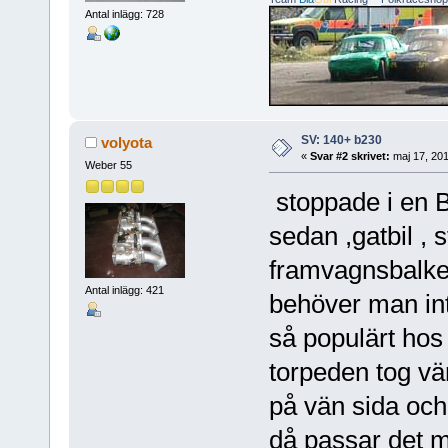
Antal inlägg: 728
SV: 140+ b230
volyota
«
Svar #2 skrivet:
maj 17, 201
Weber 55
stoppade i en 
sedan ,gatbil , s
framvagnsbalke
Antal inlägg: 421
behöver man int
så populärt hos
torpeden tog v
på vän sida och
då passar det m