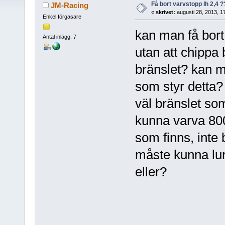
Få bort varvstopp lh 2,4 ?
JM-Racing
«
skrivet:
augusti 28, 2013, 1
Enkel förgasare
kan man få bort 
Antal inlägg: 7
utan att chippa 
bränslet? kan 
som styr detta?
väl bränslet som
kunna varva 8000
som finns, inte b
måste kunna lura
eller?