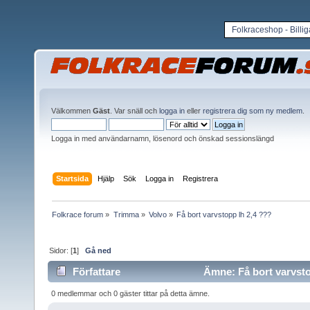
Folkraceshop - Billi
Välkommen
Gäst
. Var snäll och
logga in
eller
registrera dig som ny medlem
.
Logga in med användarnamn, lösenord och önskad sessionslängd
Startsida
Hjälp
Sök
Logga in
Registrera
Folkrace forum
»
Trimma
»
Volvo
»
Få bort varvstopp lh 2,4 ???
Sidor: [
1
]
Gå ned
Författare
Ämne: Få bort varvsto
0 medlemmar och 0 gäster tittar på detta ämne.