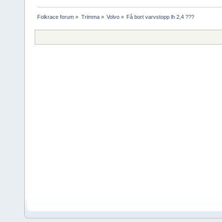
Folkrace forum
»
Trimma
»
Volvo
»
Få bort varvstopp lh 2,4 ???