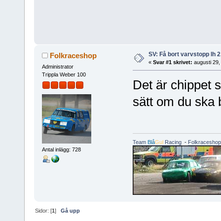
SV: Få bort varvstopp lh 2
Folkraceshop
«
Svar #1 skrivet:
augusti 29,
Administrator
Trippla Weber 100
Det är chippet 
sätt om du ska b
Team
Blå
Gul
Racing
-
Folkraceshop
Antal inlägg: 728
Sidor: [
1
]
Gå upp