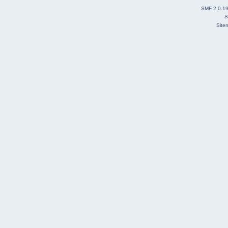
SMF 2.0.1
S
Site