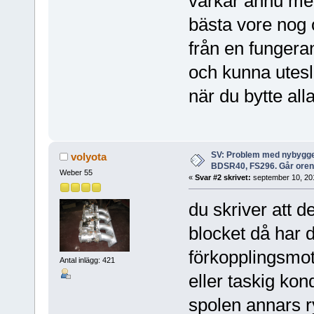
värkar ännu mer
bästa vore nog 
från en fungera
och kunna utesl
när du bytte all
SV: Problem med nybygge
volyota
BDSR40, FS296. Går oren
Weber 55
«
Svar #2 skrivet:
september 10, 201
du skriver att d
blocket då har 
förkopplingsmot
Antal inlägg: 421
eller taskig kon
spolen annars r