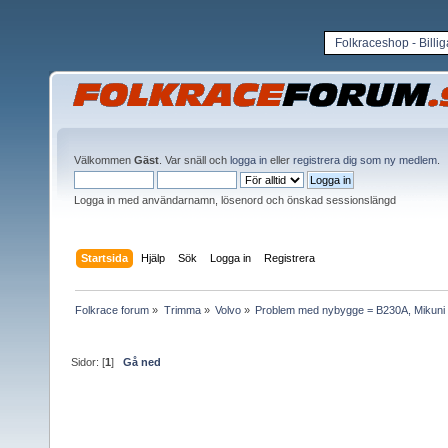
Folkraceshop - Billi
Välkommen
Gäst
. Var snäll och
logga in
eller
registrera dig som ny medlem
.
Logga in med användarnamn, lösenord och önskad sessionslängd
Startsida
Hjälp
Sök
Logga in
Registrera
Folkrace forum
»
Trimma
»
Volvo
»
Problem med nybygge = B230A, Mikuni
Sidor: [
1
]
Gå ned