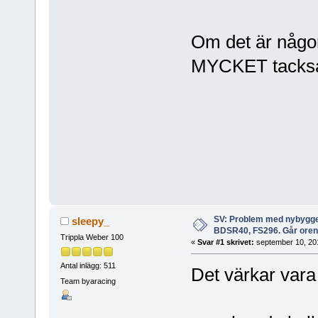
Om det är någon
MYCKET tack
SV: Problem med nybygge
sleepy_
BDSR40, FS296. Går oren
Trippla Weber 100
«
Svar #1 skrivet:
september 10, 201
Antal inlägg: 511
Det värkar vara
Team byaracing