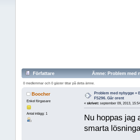
Författare
Ämne: Problem med ny
gånger)
0 medlemmar och 0 gäster tittar på detta ämne.
Problem med nybygge = 
Boocher
FS296. Går orent
Enkel förgasare
«
skrivet:
september 09, 2013, 15:5
Antal inlägg: 1
Nu hoppas jag at
smarta lösning