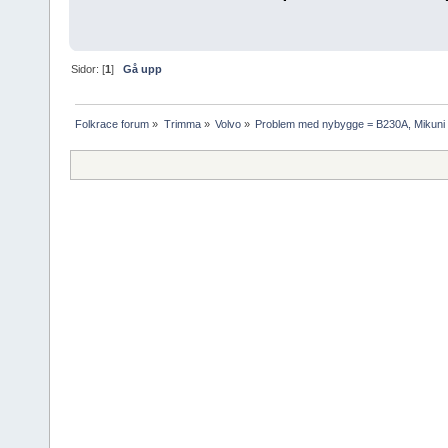
Sidor: [
1
]
Gå upp
Folkrace forum
»
Trimma
»
Volvo
»
Problem med nybygge = B230A, Mikuni