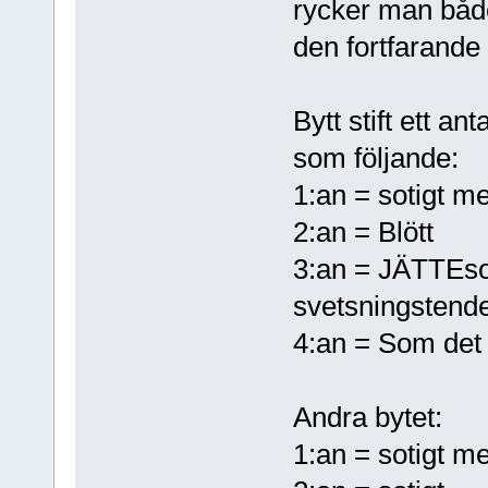
rycker man både
den fortfarande
Bytt stift ett an
som följande:
1:an = sotigt me
2:an = Blött
3:an = JÄTTEso
svetsningstend
4:an = Som det s
Andra bytet:
1:an = sotigt me