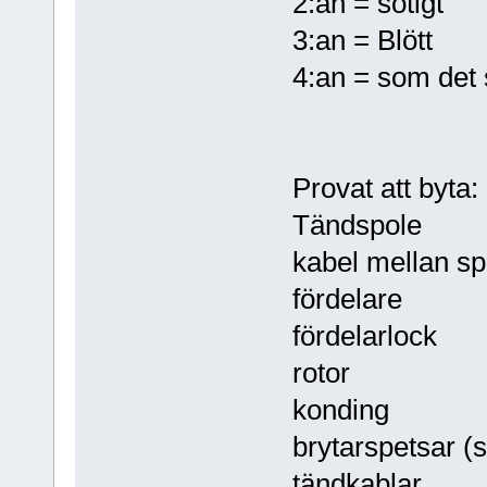
2:an = sotigt
3:an = Blött
4:an = som det 
Provat att byta:
Tändspole
kabel mellan sp
fördelare
fördelarlock
rotor
konding
brytarspetsar (
tändkablar