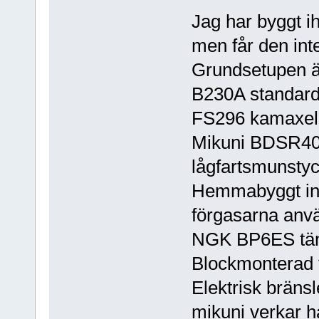
Jag har byggt ih
men får den inte
Grundsetupen ä
B230A standard
FS296 kamaxel m
Mikuni BDSR40 
lågfartsmunsty
Hemmabyggt ins
förgasarna anvä
NGK BP6ES tänd
Blockmonterad 
Elektrisk bräns
mikuni verkar ha