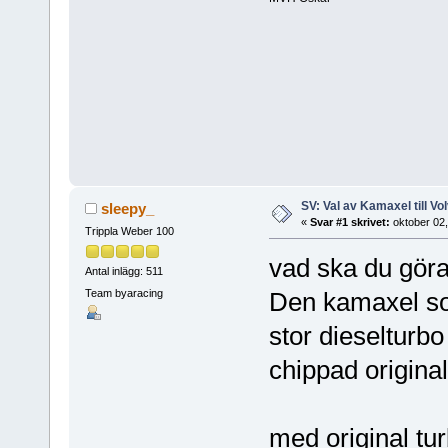
SV: Val av Kamaxel till Vo
sleepy_
«
Svar #1 skrivet:
oktober 02,
Trippla Weber 100
vad ska du göra
Antal inlägg: 511
Team byaracing
Den kamaxel so
stor dieselturbo
chippad origina
med original tu