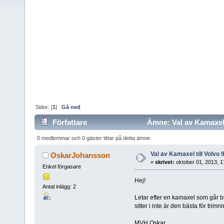
Sidor: [
1
]
Gå ned
Författare
Ämne: Val av Kamaxel t
0 medlemmar och 0 gäster tittar på detta ämne.
Val av Kamaxel till Volvo
OskarJohansson
«
skrivet:
oktober 01, 2013, 1
Enkel förgasare
Hej!
Antal inlägg: 2
Letar efter en kamaxel som går b
sitter i inte är den bästa för trimni
MVH Oskar