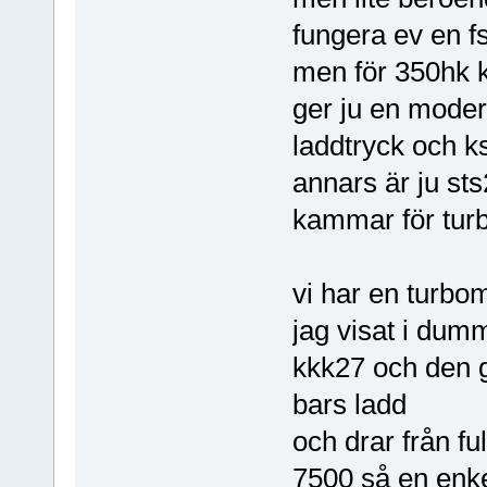
fungera ev en f
men för 350hk k
ger ju en moder
laddtryck och ks
annars är ju s
kammar för tur
vi har en turb
jag visat i dum
kkk27 och den g
bars ladd
och drar från ful
7500 så en enke