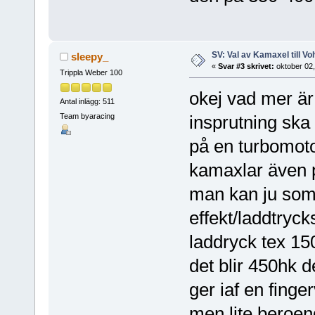
SV: Val av Kamaxel till Vo
sleepy_
«
Svar #3 skrivet:
oktober 02,
Trippla Weber 100
okej vad mer är
Antal inlägg: 511
Team byaracing
insprutning sk
på en turbomot
kamaxlar även p
man kan ju som 
effekt/laddtryc
laddryck tex 15
det blir 450hk d
ger iaf en finge
men lite beroen