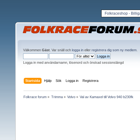
Folkraceshop - Billi
Välkommen
Gäst
. Var snäll och
logga in
eller
registrera dig som ny medlem
.
Logga in med användarnamn, lösenord och önskad sessionslängd
Startsida
Hjälp
Sök
Logga in
Registrera
Folkrace forum
»
Trimma
»
Volvo
»
Val av Kamaxel till Volvo 940 b230fk