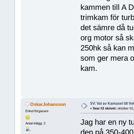
kammen till A D 
trimkam för tur
det sämre då tu
org motor så sk
250hk så kan m
som ger mera oc
kam.
SV: Val av Kamaxel till Vo
OskarJohansson
«
Svar #2 skrivet:
oktober 02,
Enkel förgasare
Jag har en ny t
Antal inlägg: 2
den på 350-400