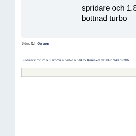
spridare och 1.
bottnad turbo
Sidor: [
1
]
Gå upp
Folkrace forum
»
Trimma
»
Volvo
»
Val av Kamaxel till Volvo 940 b230fk