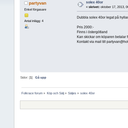
solex 40or
partyvan
«
skrivet:
oktober 17, 2013, 0
Enkel förgasare
Dubbla solex 40or legat på hylla
Antal inlägg: 4
Pris 2000:-
Finns i östergötland
Kan skickar om köparen betalar f
Kontakt via mail till
partyvan@hot
Sidor: [
1
]
Gå upp
Folkrace forum
»
Köp och Sälj
»
Säljes
»
solex 40or