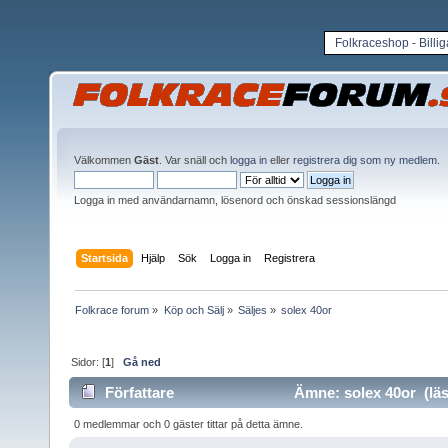
Folkraceshop - Billi
Välkommen
Gäst
. Var snäll och
logga in
eller
registrera dig som ny medlem
.
Logga in med användarnamn, lösenord och önskad sessionslängd
Startsida
Hjälp
Sök
Logga in
Registrera
Folkrace forum
»
Köp och Sälj
»
Säljes
»
solex 40or
Sidor: [
1
]
Gå ned
Författare
Ämne: solex 40or (läs
0 medlemmar och 0 gäster tittar på detta ämne.