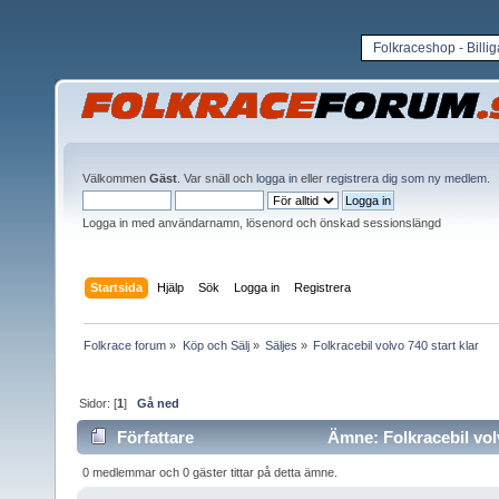
Folkraceshop - Billi
Välkommen
Gäst
. Var snäll och
logga in
eller
registrera dig som ny medlem
.
Logga in med användarnamn, lösenord och önskad sessionslängd
Startsida
Hjälp
Sök
Logga in
Registrera
Folkrace forum
»
Köp och Sälj
»
Säljes
»
Folkracebil volvo 740 start klar
Sidor: [
1
]
Gå ned
Författare
Ämne: Folkracebil volv
0 medlemmar och 0 gäster tittar på detta ämne.