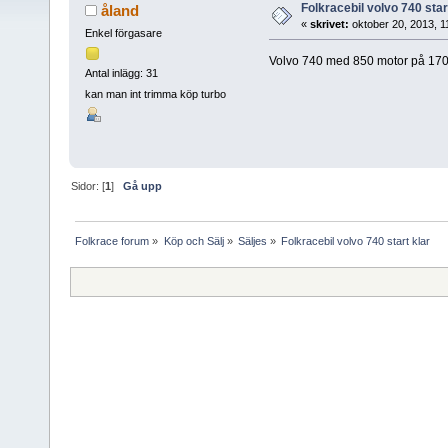
Folkracebil volvo 740 star
åland
«
skrivet:
oktober 20, 2013, 1
Enkel förgasare
Volvo 740 med 850 motor på 170h
Antal inlägg: 31
kan man int trimma köp turbo
Sidor: [
1
]
Gå upp
Folkrace forum
»
Köp och Sälj
»
Säljes
»
Folkracebil volvo 740 start klar