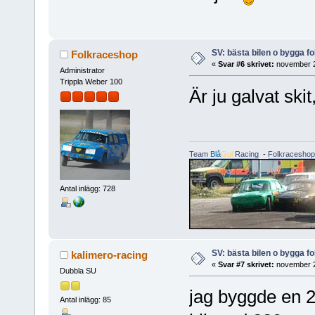
SV: bästa bilen o bygga f
Folkraceshop
«
Svar #6 skrivet:
november 2
Administrator
Trippla Weber 100
Är ju galvat skit
Team
Blå
Gul
Racing
-
Folkraceshop
Antal inlägg: 728
SV: bästa bilen o bygga f
kalimero-racing
«
Svar #7 skrivet:
november 2
Dubbla SU
jag byggde en 24
Antal inlägg: 85