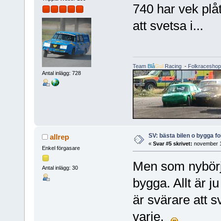
740 har vek plåt
att svetsa i...
Team
Blå
Gul
Racing
-
Folkraceshop
Antal inlägg: 728
SV: bästa bilen o bygga f
allrep
«
Svar #5 skrivet:
november 1
Enkel förgasare
Men som nybörjar
Antal inlägg: 30
bygga. Allt är j
är svärare att 
varje.