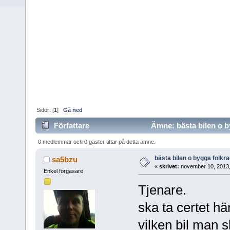
Sidor: [
1
]
Gå ned
Författare
Ämne: bästa bilen o b
0 medlemmar och 0 gäster tittar på detta ämne.
bästa bilen o bygga folkr
sa5bzu
«
skrivet:
november 10, 2013,
Enkel förgasare
Tjenare.
ska ta certet hä
vilken bil man s