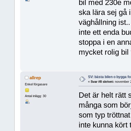
bil med 230e mot
ska lära sej gå
väghållning ist.
inte ett enda bu
stoppa i en ann
mycket rolig bil 
SV: bästa bilen o bygga f
allrep
«
Svar #8 skrivet:
november 2
Enkel förgasare
Det är helt rätt 
Antal inlägg: 30
många som börj
som typ tröttnat
inte kunna kört 