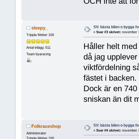
OCH inte att fö
SV: bästa bilen o bygga f
sleepy_
«
Svar #3 skrivet:
november 1
Trippla Weber 100
Håller helt med 
Antal inlägg: 511
Team byaracing
då jag upplever
viktfördelning s
fästet i backen.
Dock är en 740 
sniskan än dit 
SV: bästa bilen o bygga f
Folkraceshop
«
Svar #4 skrivet:
november 1
Administrator
Trippla Weber 100