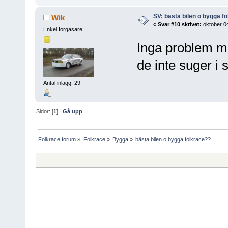
SV: bästa bilen o bygga f
Wik
«
Svar #10 skrivet:
oktober 04
Enkel förgasare
Inga problem me
de inte suger i s
Antal inlägg: 29
Sidor: [
1
]
Gå upp
Folkrace forum
»
Folkrace
»
Bygga
»
bästa bilen o bygga folkrace??