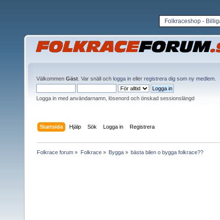
Folkraceshop - Billi
Välkommen
Gäst
. Var snäll och
logga in
eller
registrera dig som ny medlem
.
Logga in med användarnamn, lösenord och önskad sessionslängd
Startsida
Hjälp
Sök
Logga in
Registrera
Folkrace forum
»
Folkrace
»
Bygga
»
bästa bilen o bygga folkrace??