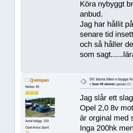
Köra nybyggt br
anbud.
Jag har hållit p
senare tid inset
och så håller de
som sagt......lär
SV: bästa bilen o bygga f
Quimpan
«
Svar #9 skrivet:
januari 17,
Weber 45
Jag slår ett slag
Opel 2,0 8v mot
är orginal med sv
Antal inlägg: 159
Inga 200hk men d
Opel Astra Sport