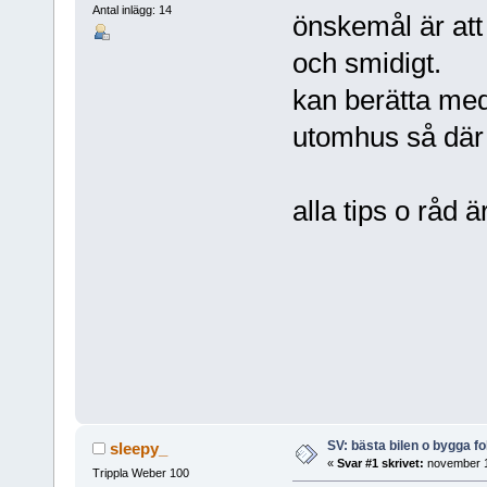
Antal inlägg: 14
önskemål är att
och smidigt.
kan berätta med
utomhus så där 
alla tips o råd 
SV: bästa bilen o bygga f
sleepy_
«
Svar #1 skrivet:
november 1
Trippla Weber 100