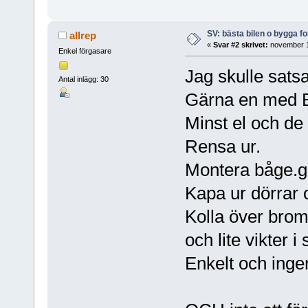
SV: bästa bilen o bygga f
allrep
«
Svar #2 skrivet:
november 1
Enkel förgasare
Jag skulle sats
Antal inlägg: 30
Gärna en med B
Minst el och de
Rensa ur.
Montera båge.gr
Kapa ur dörrar o
Kolla över bro
och lite vikter i 
Enkelt och inge