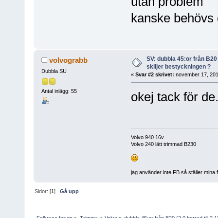
utan problem
kanske behövs d
SV: dubbla 45:or från B20 (
volvograbb
skiljer bestyckningen ?
Dubbla SU
«
Svar #2 skrivet:
november 17, 201
Antal inlägg: 55
okej tack för d
Volvo 940 16v
Volvo 240 lätt trimmad B230
jag använder inte FB så ställer mina 
Sidor: [
1
]
Gå upp
Folkrace forum
»
Trimma
»
Volvo
»
dubbla 45:or från B20 (2.0 borrad till 2.1