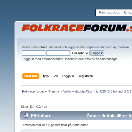
Folkraceshop - Billi
Välkommen
Gäst
. Var snäll och
logga in
eller
registrera dig som ny medlem
.
Logga in med användarnamn, lösenord och önskad sessionslängd
Startsida
Hjälp
Sök
Logga in
Registrera
Folkrace forum
»
Trimma
»
Volvo
»
dubbla 45:or från B20 (2.0 borrad till 2.1
Sidor: [
1
]
Gå ned
Författare
Ämne: dubbla 45:or från
gånger)
0 medlemmar och 0 gäster tittar på detta ämne.