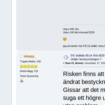
Volvo 940 16v
Volvo 240 lätt trimmad B230
jag använder inte FB så ställer mina 
SV: dubbla 45:or från B20 (
sleepy_
skiljer bestyckningen ?
Trippla Weber 100
«
Svar #1 skrivet:
november 17, 201
Antal inlägg: 511
Risken finns att
Team byaracing
ändrat bestyckni
Gissar att det 
suga ett högre 