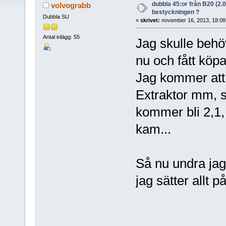
dubbla 45:or från B20 (2.0 b
volvograbb
bestyckningen ?
Dubbla SU
«
skrivet:
november 16, 2013, 18:08
Antal inlägg: 55
Jag skulle behöv
nu och fått köpa
Jag kommer at
Extraktor mm, s
kommer bli 2,1,
kam...
Så nu undra ja
jag sätter allt 