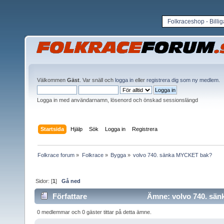
Folkraceshop - Billi
Välkommen
Gäst
. Var snäll och
logga in
eller
registrera dig som ny medlem
.
Logga in med användarnamn, lösenord och önskad sessionslängd
Startsida
Hjälp
Sök
Logga in
Registrera
Folkrace forum
»
Folkrace
»
Bygga
»
volvo 740. sänka MYCKET bak?
Sidor: [
1
]
Gå ned
Författare
Ämne: volvo 740. sän
0 medlemmar och 0 gäster tittar på detta ämne.