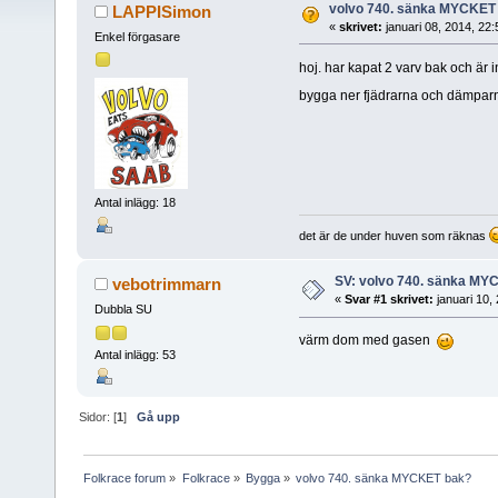
volvo 740. sänka MYCKET
LAPPISimon
«
skrivet:
januari 08, 2014, 22
Enkel förgasare
hoj. har kapat 2 varv bak och är int
bygga ner fjädrarna och dämpar
Antal inlägg: 18
det är de under huven som räknas
SV: volvo 740. sänka MY
vebotrimmarn
«
Svar #1 skrivet:
januari 10,
Dubbla SU
värm dom med gasen
Antal inlägg: 53
Sidor: [
1
]
Gå upp
Folkrace forum
»
Folkrace
»
Bygga
»
volvo 740. sänka MYCKET bak?