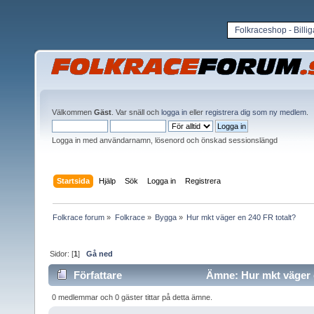
Folkraceshop - Billi
Välkommen
Gäst
. Var snäll och
logga in
eller
registrera dig som ny medlem
.
Logga in med användarnamn, lösenord och önskad sessionslängd
Startsida
Hjälp
Sök
Logga in
Registrera
Folkrace forum
»
Folkrace
»
Bygga
»
Hur mkt väger en 240 FR totalt?
Sidor: [
1
]
Gå ned
Författare
Ämne: Hur mkt väger e
0 medlemmar och 0 gäster tittar på detta ämne.