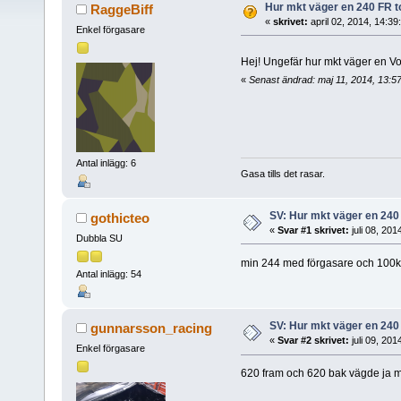
Hur mkt väger en 240 FR to
RaggeBiff
«
skrivet:
april 02, 2014, 14:3
Enkel förgasare
Hej! Ungefär hur mkt väger en 
«
Senast ändrad: maj 11, 2014, 13:5
Antal inlägg: 6
Gasa tills det rasar.
SV: Hur mkt väger en 240 
gothicteo
«
Svar #1 skrivet:
juli 08, 201
Dubbla SU
min 244 med förgasare och 100kg 
Antal inlägg: 54
SV: Hur mkt väger en 240 
gunnarsson_racing
«
Svar #2 skrivet:
juli 09, 20
Enkel förgasare
620 fram och 620 bak vägde ja 