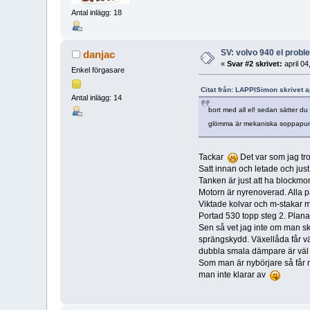
Antal inlägg: 18
SV: volvo 940 el prob
danjac
«
Svar #2 skrivet:
april 04
Enkel förgasare
Citat från: LAPPISimon skrivet a
Antal inlägg: 14
bort med all el! sedan sätter d
glömma är mekaniska soppapu
Tackar
Det var som jag tr
Satt innan och letade och ju
Tanken är just att ha blockmo
Motorn är nyrenoverad. Alla p
Viktade kolvar och m-stakar m
Portad 530 topp steg 2. Plana
Sen så vet jag inte om man ska
sprängskydd. Växellåda får vä
dubbla smala dämpare är väl 
Som man är nybörjare så får m
man inte klarar av