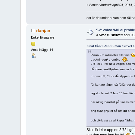
«
Senast ändrad: april 04, 2014
det är de under huven som räkn
SV: volvo 940 el prob
danjac
«
Svar #5 skrivet:
april 05
Enkel förgasare
Citat från: LAPPISimon skrivet a
Antal inlägg: 14
Plana 2,5 millimeter eller mer
packningen/ grenröret
,
2,5" el 3" rör hela vägen bak 
Hårdare ventilfjädrar kan va br
Kör med 3,73 för då slipper du 
för kortare lägen så förlänger
jag skulle valt 2 fajs 45 framfö
har aldrig handlat på finess med 
ang svänghjulet så om du är orol
och viktigast av all kapa fjädra
Ska då letar upp en 3,73 i 