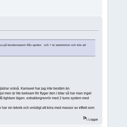
nus på kondensatorn från spolen. och + te startmotorn och inte att
fjädrar också. Kamaxel har jag inte bestäm än.
ul men är lite tveksam för flyger den i bitar så har man inget
 få tightare lägen. extraktorgrenrör med 2 tums system med
 har sin teknik och onödigt att köra med massor av effekt som
Loggat