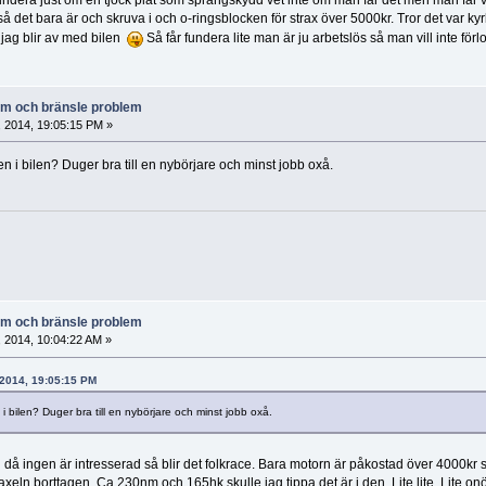
ndera just om en tjock plåt som sprängskydd vet inte om man får det men man får vä
 så det bara är och skruva i och o-ringsblocken för strax över 5000kr. Tror det var
l jag blir av med bilen
Så får fundera lite man är ju arbetslös så man vill inte fö
lem och bränsle problem
, 2014, 19:05:15 PM »
ren i bilen? Duger bra till en nybörjare och minst jobb oxå.
lem och bränsle problem
, 2014, 10:04:22 AM »
5, 2014, 19:05:15 PM
 i bilen? Duger bra till en nybörjare och minst jobb oxå.
n då ingen är intresserad så blir det folkrace. Bara motorn är påkostad över 4000
axeln borttagen. Ca 230nm och 165hk skulle jag tippa det är i den. Lite lite. Lite o