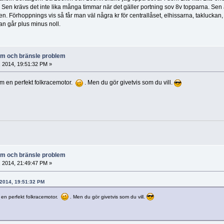
. Sen krävs det inte lika många timmar när det gäller portning sov 8v topparna. Sen är
ilen. Förhoppnings vis så får man väl några kr för centrallåset, elhissarna, taklucka
an går plus minus noll.
lem och bränsle problem
, 2014, 19:51:32 PM »
som en perfekt folkracemotor.
. Men du gör givetvis som du vill.
lem och bränsle problem
, 2014, 21:49:47 PM »
6, 2014, 19:51:32 PM
m en perfekt folkracemotor.
. Men du gör givetvis som du vill.