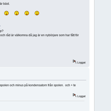
är bäst.
/
mp?
s och råd är välkomna då jag är en nybörjare som har fått för
Loggat
ll spolen och minus på kondensatorn från spolen. och + te
Loggat