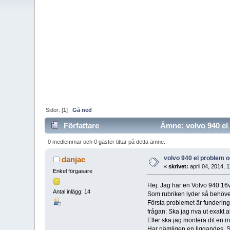
Sidor: [
1
]
Gå ned
Författare
Ämne: volvo 940 el 
0 medlemmar och 0 gäster tittar på detta ämne.
volvo 940 el problem 
danjac
«
skrivet:
april 04, 2014, 
Enkel förgasare
Hej. Jag har en Volvo 940 16v s
Antal inlägg: 14
Som rubriken lyder så behöver j
Första problemet är fundering
frågan: Ska jag riva ut exakt
Eller ska jag montera dit en m
Har nämligen en liggandes. S