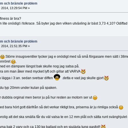
lem och bränsle problem
, 2014, 13:29:54 PM »
finess är bra?
en lite onödigt i folkrace. Så byter jag den vilken utväxling är bäst 3,73 4,10? Odiffad 
lem och bränsle problem
, 2014, 21:51:35 PM »
r
Större insugsventiler tycker jag e onödigt med så små förgasare men sätt i 38
enröret
,
 med en dämpare längst bak skulle nog jag satsa på.
bra om man åker med mycket lyft och gillar att VARVA
 lägga i 3:an. sedan svetsar diffen
.detta e vad jag skulle gjort
r du typ 20mm under kulan på spaken.
för dubbla orginal men beror ju på hur resten av motorn ser ut
d bara hört gott därifrån så det verkar riktigt bra, priserna är ju rimliga också
olig att det ska smälla får du väl valsa te en 12 mm plåt och sätta runt svänghjulet 
rarna bak 2 varv och ca 130 kg ballast och en sjujävla tung gasfot!!