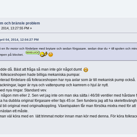
lem och bränsle problem
, 2014, 13:27:55 PM »
pril 04, 2014, 12:04:27 PM
u i en 8v motor och fördelare med brytare och sedan förgasare. sedan drar du + till spolen och mi
mpen på blocket.
odde då. Bäst att fråga så man inte gör något dumt
st folkraceshopen hade billiga mekaniska pumpar.
nterad fördelare då folkraceshopen har nya axlar som är till mekanisk pump också.
ackningar, lager är nya och vattenpump och kamrem o hjul är nytt.
ed nya ringar. Standard vev.
 någon mm eller 2. Sen vet jag inte om man ska sätta i 46/38 ventiler med hårdare 
 ha dubbla original förgasare eller fajs 45:or. Sen fundera jag att ha skelettsvänghj
l bli original med originalkoppling. Växelspaken får man försöka mixtra med för att
nästan ett måste.
an väl köra med en lätt trimmat motor innan man kör med denna. För köra folkrace