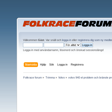
Välkommen
Gäst
. Var snäll och
logga in
eller
registrera dig som ny medl
Logga in med användarnamn, lösenord och önskad sessionslängd
Startsida
Hjälp
Sök
Logga in
Registrera
Folkrace forum
»
Trimma
»
Volvo
»
volvo 940 el problem och bränsle p