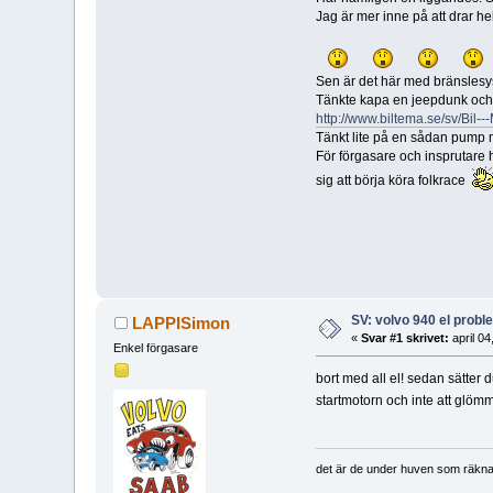
Jag är mer inne på att drar he
Sen är det här med bränslesys
Tänkte kapa en jeepdunk och
http://www.biltema.se/sv/Bil
Tänkt lite på en sådan pump
För förgasare och insprutare h
sig att börja köra folkrace
SV: volvo 940 el prob
LAPPISimon
«
Svar #1 skrivet:
april 04
Enkel förgasare
bort med all el! sedan sätter
startmotorn och inte att gl
det är de under huven som räkn