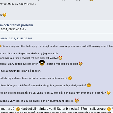
, 21:58:58 PM av LAPPISimon
»
as
lem och bränsle problem
, 2014, 08:50:45 AM »
pril 04, 2014, 21:51:35 PM
Större insugsventiler tycker jag e onödigt med så små förgasare men sätt i 38mm avgas och kö
med en dämpare längst bak skulle nog jag satsa på.
a om man åker med mycket lyft och gillar att VARVA
lägga i 3:an. sedan svetsar diffen
.detta e vad jag skulle gjort
 du typ 20mm under kulan på spaken.
r dubbla orginal men beror ju på hur resten av motorn ser ut
bara hört gott därifrån så det verkar riktigt bra, priserna är ju rimliga också
ig att det ska smälla får du väl valsa te en 12 mm plåt och sätta runt svänghjulet eller nåt?
rna bak 2 varv och ca 130 kg ballast och en sjujävla tung gasfot!!
gömmorna då
Klart det blir hårdare ventilfjädrar blir också 37mm ståltryckare
Ä