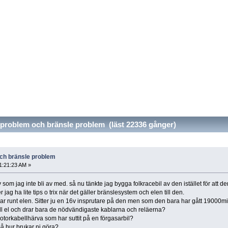
problem och bränsle problem (läst 22336 gånger)
och bränsle problem
11:21:23 AM »
om jag inte bli av med. så nu tänkte jag bygga folkracebil av den istället för att den
ag ha lite tips o trix när det gäller bränslesystem och elen till den.
ar runt elen. Sitter ju en 16v insprutare på den men som den bara har gått 19000mi
 all el och drar bara de nödvändigaste kablarna och reläerna?
otorkabellhärva som har suttit på en förgasarbil?
å hur brukar ni göra?