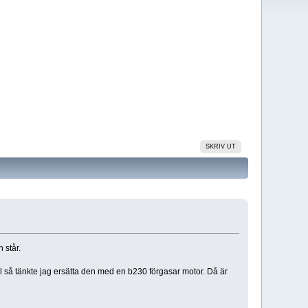
SKRIV UT
 står.
l så tänkte jag ersätta den med en b230 förgasar motor. Då är