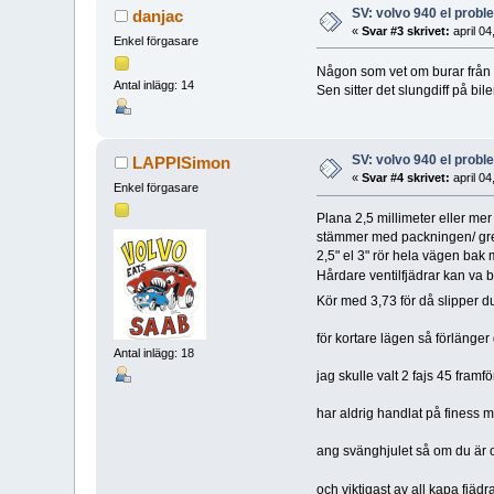
SV: volvo 940 el prob
danjac
«
Svar #3 skrivet:
april 04
Enkel förgasare
Någon som vet om burar från 
Antal inlägg: 14
Sen sitter det slungdiff på bil
SV: volvo 940 el prob
LAPPISimon
«
Svar #4 skrivet:
april 04
Enkel förgasare
Plana 2,5 millimeter eller me
stämmer med packningen/ gr
2,5" el 3" rör hela vägen bak
Hårdare ventilfjädrar kan va 
Kör med 3,73 för då slipper du
för kortare lägen så förlänge
Antal inlägg: 18
jag skulle valt 2 fajs 45 fram
har aldrig handlat på finess me
ang svänghjulet så om du är or
och viktigast av all kapa fjäd