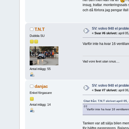
ner den men kan ha fel
Fu
insug, trattar. monteringssats
och då förlora jag pengar ifal
SV: volvo 940 el prob
T.N.T
«
Svar #6 skrivet:
april 05
Dubbla SU
Varför inte ha kvar 16 ventila
Vad vore livet utan snus....
Antal inlägg: 55
SV: volvo 940 el prob
danjac
«
Svar #7 skrivet:
april 06
Enkel förgasare
Citat från: T.N.T skrivet april 0
Antal inlägg: 14
Varför inte ha kvar 16 ventilaren
Tanken var att sälja bilen me
för bättre gasrespons. Balans