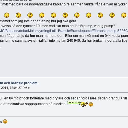
lt nytt med bara de nödvändigaste kablar o reläer men tänkte fråga er vad ni tycker 
temet som jag inte har en aning hur jag ska göra.
 svetsa så den rymmer 10l men vad ska man ha för förpump, vanlig pump?
---MC/Bilreservdelar/Motorstyrning/Luft--Bransle/Branslepump/Elbranslepump-52260
 men frågan är ju då hur man montera den. Eller om man kör med en 044 kopia pu
ar ju inte samma system iallfall inte mellan 240 940. Så hur brukar ni göra alla tip
lem och bränsle problem
, 2014, 12:04:27 PM »
 du i en 8v motor och fördelare med brytare och sedan förgasare. sedan drar du + ti
ömma är mekaniska soppapumpen på blocket.
as