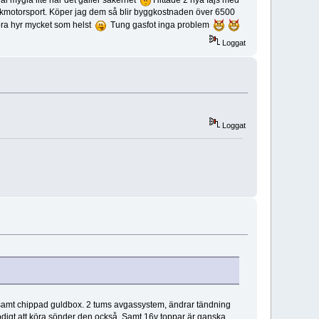
l mygla lite när det gäller säkerhet
Hittade 2 nya fajs med
 kyrkmotorsport. Köper jag dem så blir byggkostnaden över 6500
rlora hyr mycket som helst
Tung gasfot inga problem
Loggat
Loggat
kr samt chippad guldbox. 2 tums avgassystem, ändrar tändning
nödigt att köra sönder den också. Samt 16v toppar är ganska