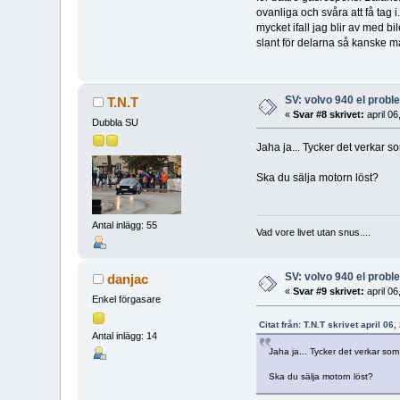
ovanliga och svåra att få tag i
mycket ifall jag blir av med b
slant för delarna så kanske m
SV: volvo 940 el prob
T.N.T
«
Svar #8 skrivet:
april 06
Dubbla SU
Jaha ja... Tycker det verkar 
Ska du sälja motorn löst?
Antal inlägg: 55
Vad vore livet utan snus....
SV: volvo 940 el prob
danjac
«
Svar #9 skrivet:
april 06
Enkel förgasare
Citat från: T.N.T skrivet april 0
Antal inlägg: 14
Jaha ja... Tycker det verkar so
Ska du sälja motorn löst?