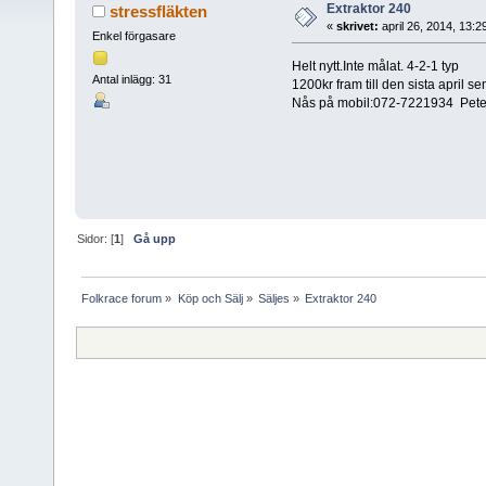
Extraktor 240
stressfläkten
«
skrivet:
april 26, 2014, 13:
Enkel förgasare
Helt nytt.Inte målat. 4-2-1 typ
Antal inlägg: 31
1200kr fram till den sista april se
Nås på mobil:072-7221934 Peter
Sidor: [
1
]
Gå upp
Folkrace forum
»
Köp och Sälj
»
Säljes
»
Extraktor 240