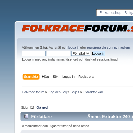
Folkraceshop - Billi
Välkommen
Gäst
. Var snäll och
logga in
eller
registrera dig som ny medlem
.
Logga in med användarnamn, lösenord och önskad sessionslängd
Startsida
Hjälp
Sök
Logga in
Registrera
Folkrace forum
»
Köp och Sälj
»
Säljes
»
Extraktor 240
Sidor: [
1
]
Gå ned
Författare
Ämne: Extraktor 240 (
0 medlemmar och 0 gäster tittar på detta ämne.