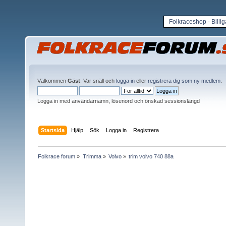
Folkraceshop - Billi
Välkommen
Gäst
. Var snäll och
logga in
eller
registrera dig som ny medlem
.
Logga in med användarnamn, lösenord och önskad sessionslängd
Startsida
Hjälp
Sök
Logga in
Registrera
Folkrace forum
»
Trimma
»
Volvo
»
trim volvo 740 88a