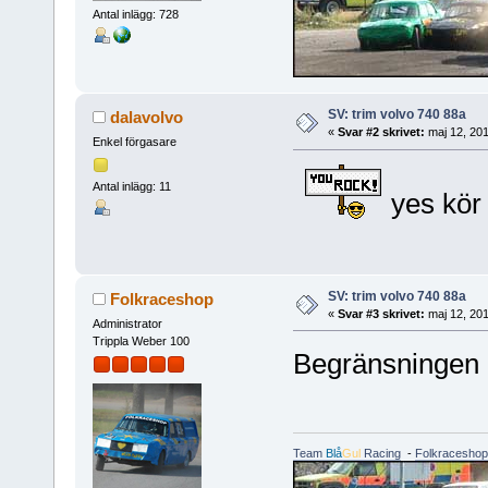
Antal inlägg: 728
SV: trim volvo 740 88a
dalavolvo
«
Svar #2 skrivet:
maj 12, 201
Enkel förgasare
Antal inlägg: 11
yes kör 
SV: trim volvo 740 88a
Folkraceshop
«
Svar #3 skrivet:
maj 12, 201
Administrator
Trippla Weber 100
Begränsningen li
Team
Blå
Gul
Racing
-
Folkraceshop