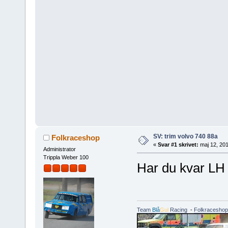
SV: trim volvo 740 88a
Folkraceshop
«
Svar #1 skrivet:
maj 12, 201
Administrator
Trippla Weber 100
Har du kvar LH 
Team
Blå
Gul
Racing
-
Folkraceshop