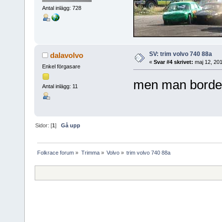
Antal inlägg: 728
SV: trim volvo 740 88a
dalavolvo
«
Svar #4 skrivet:
maj 12, 201
Enkel förgasare
men man borde 
Antal inlägg: 11
Sidor: [
1
]
Gå upp
Folkrace forum
»
Trimma
»
Volvo
»
trim volvo 740 88a