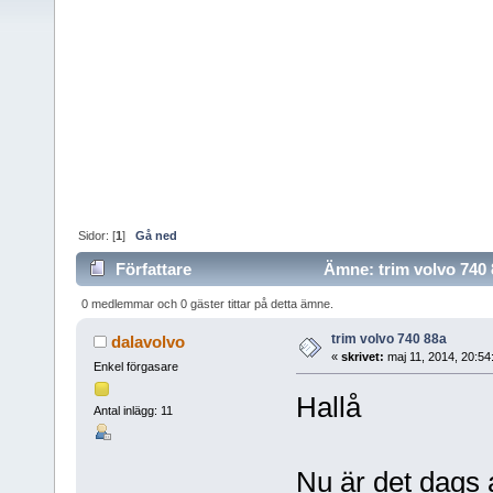
Sidor: [
1
]
Gå ned
Författare
Ämne: trim volvo 740 
0 medlemmar och 0 gäster tittar på detta ämne.
trim volvo 740 88a
dalavolvo
«
skrivet:
maj 11, 2014, 20:54
Enkel förgasare
Hallå
Antal inlägg: 11
Nu är det dags 