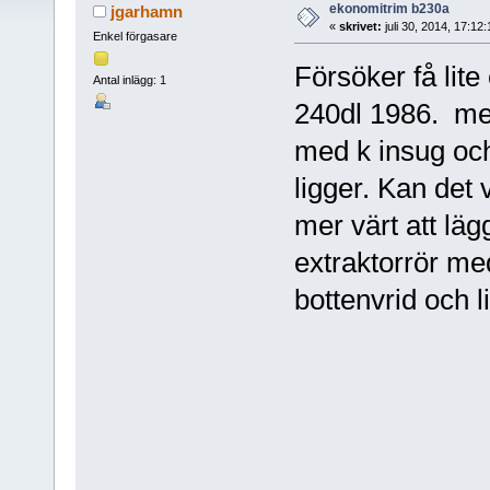
ekonomitrim b230a
jgarhamn
«
skrivet:
juli 30, 2014, 17:12
Enkel förgasare
Försöker få lite
Antal inlägg: 1
240dl 1986. me
med k insug oc
ligger. Kan det 
mer värt att läg
extraktorrör me
bottenvrid och 