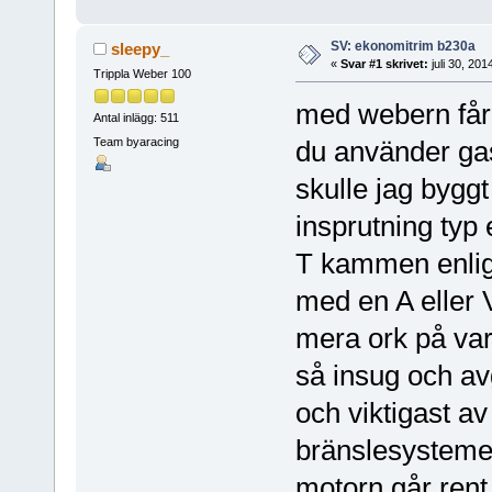
SV: ekonomitrim b230a
sleepy_
«
Svar #1 skrivet:
juli 30, 20
Trippla Weber 100
med webern får 
Antal inlägg: 511
Team byaracing
du använder ga
skulle jag byggt
insprutning typ e
T kammen enligt
med en A eller
mera ork på var
så insug och av
och viktigast av 
bränslesystemet
motorn går rent 