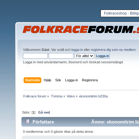
Folkraceshop - Billi
Välkommen
Gäst
. Var snäll och
logga in
eller
registrera dig som ny medlem
.
Logga in med användarnamn, lösenord och önskad sessionslängd
Startsida
Hjälp
Sök
Logga in
Registrera
Folkrace forum
»
Trimma
»
Volvo
»
ekonomitrim b230a
Sidor: [
1
]
Gå ned
Författare
Ämne: ekonomitrim b2
0 medlemmar och 0 gäster tittar på detta ämne.