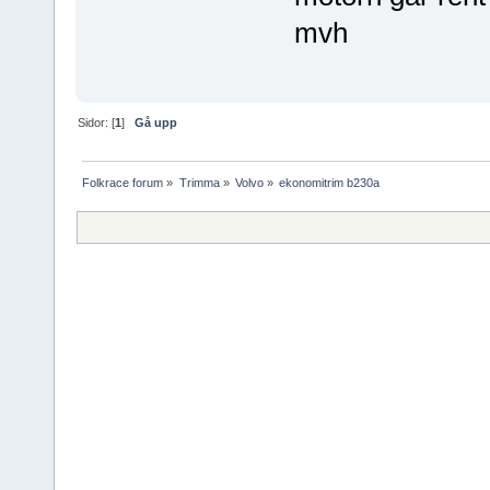
mvh
Sidor: [
1
]
Gå upp
Folkrace forum
»
Trimma
»
Volvo
»
ekonomitrim b230a