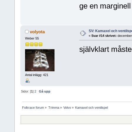
ge en marginel
SV: Kamaxel och ventilsp
volyota
«
Svar #14 skrivet:
december 
Weber 55
självklart måst
Antal inlägg: 421
Sidor: [
1
]
2
Gå upp
Folkrace forum
»
Trimma
»
Volvo
»
Kamaxel och ventilspel