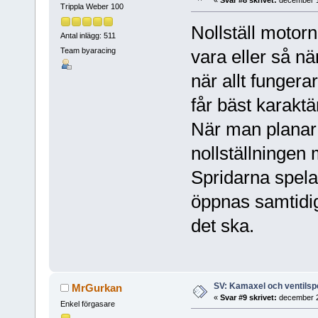
«
Svar #8 skrivet:
december 1
Trippla Weber 100
Nollställ motorn
Antal inlägg: 511
Team byaracing
vara eller så n
när allt funger
får bäst karakt
När man planar
nollställningen
Spridarna spelar
öppnas samtidig
det ska.
SV: Kamaxel och ventilsp
MrGurkan
«
Svar #9 skrivet:
december 2
Enkel förgasare