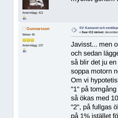
Antal inlägg: 421
SV: Kamaxel och ventilsp
Gunnarsson
«
Svar #13 skrivet:
december 
Weber 45
Javisst... men 
Antal inlägg: 237
och sedan lägg
så blir det ju e
soppa motorn nor
Om vi hypotetis
"1" på tomgång 
så ökas med 10
"2", på fullgas 
på 1% istället f