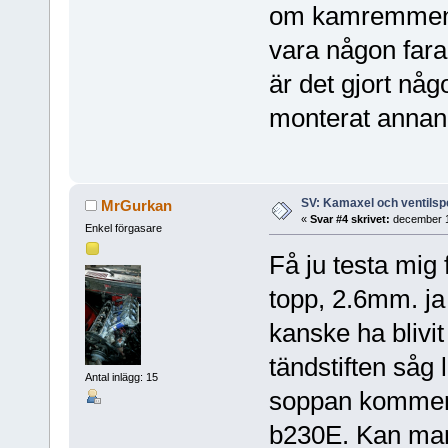
om kamremmen i
vara någon fara
är det gjort någ
monterat anna
SV: Kamaxel och ventilsp
MrGurkan
«
Svar #4 skrivet:
december 1
Enkel förgasare
Få ju testa mig 
topp, 2.6mm. ja
kanske ha blivit
tändstiften såg li
Antal inlägg: 15
soppan kommer fr
b230E. Kan man 