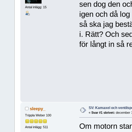
sen dog den och 
Antal inlägg: 15
igen och då log
så ska jag best
i. Rätt? Och se
för långt in så 
SV: Kamaxel och ventilsp
sleepy_
«
Svar #1 skrivet:
december 1
Trippla Weber 100
Om motorn stann
Antal inlägg: 511