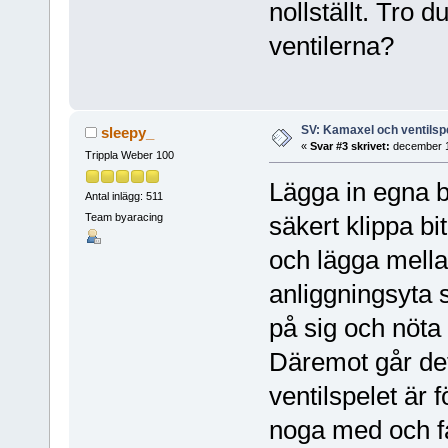
nollställt. Tro 
ventilerna?
SV: Kamaxel och ventilsp
sleepy_
«
Svar #3 skrivet:
december 1
Trippla Weber 100
Lägga in egna br
Antal inlägg: 511
Team byaracing
säkert klippa bi
och lägga mella
anliggningsyta s
på sig och nöta
Däremot går det
ventilspelet är fö
noga med och f