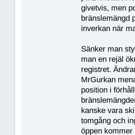
givetvis, men p
bränslemängd på
inverkan när ma
Sänker man styr
man en rejäl 
registret. Ändra
MrGurkan menar
position i förhå
bränslemängden
kanske vara ski
tomgång och ing
öppen kommer n