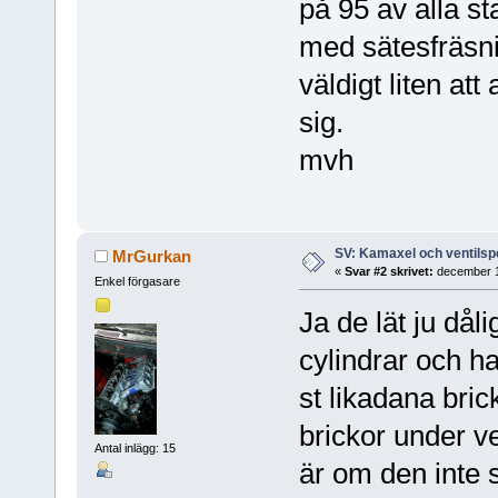
på 95 av alla s
med sätesfräsni
väldigt liten at
sig.
mvh
SV: Kamaxel och ventilsp
MrGurkan
«
Svar #2 skrivet:
december 1
Enkel förgasare
Ja de lät ju dål
cylindrar och ha
st likadana bric
brickor under ve
Antal inlägg: 15
är om den inte s