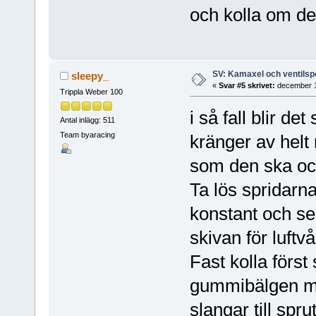
och kolla om de
SV: Kamaxel och ventilsp
sleepy_
«
Svar #5 skrivet:
december 1
Trippla Weber 100
i så fall blir 
Antal inlägg: 511
Team byaracing
kränger av helt
som den ska oc
Ta lös spridarn
konstant och se
skivan för luft
Fast kolla först 
gummibälgen mel
slangar till spr