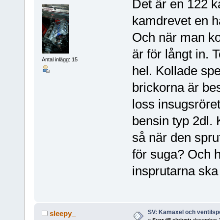
Det är en 122 k
kamdrevet en ha
Och när man kol
är för långt in.
Antal inlägg: 15
hel. Kollade sp
brickorna är bes
loss insugsröre
bensin typ 2dl. 
så när den spru
för suga? Och hu
insprutarna ska s
SV: Kamaxel och ventilsp
sleepy_