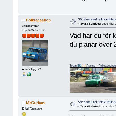
SV: Kamaxel och ventilsp
Folkraceshop
«
Svar #6 skrivet:
december 1
Administrator
Trippla Weber 100
Vad har du för
du planar över 
Team
Blå
Gul
Racing
-
Folkraceshop
Antal inlägg: 728
SV: Kamaxel och ventilsp
MrGurkan
«
Svar #7 skrivet:
december 1
Enkel förgasare