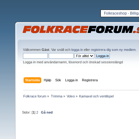
Folkraceshop - Billi
Välkommen
Gäst
. Var snäll och
logga in
eller
registrera dig som ny medlem
.
Logga in med användarnamn, lösenord och önskad sessionslängd
Startsida
Hjälp
Sök
Logga in
Registrera
Folkrace forum
»
Trimma
»
Volvo
»
Kamaxel och ventilspel
Sidor: [
1
]
2
Gå ned