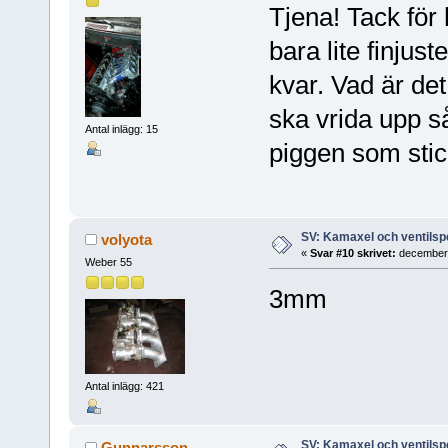
Tjena! Tack för
bara lite finjus
kvar. Vad är de
ska vrida upp s
Antal inlägg: 15
piggen som sti
SV: Kamaxel och ventilsp
volyota
«
Svar #10 skrivet:
december 
Weber 55
3mm
Antal inlägg: 421
SV: Kamaxel och ventilsp
Gunnarsson