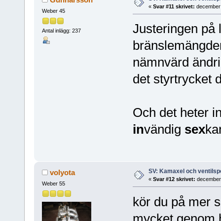
«
Svar #11 skrivet:
december 
Weber 45
Justeringen på l
Antal inlägg: 237
bränslemängden
nämnvärd ändri
det styrtrycket 
Och det heter i
in
vändig
sex
kan
SV: Kamaxel och ventilsp
volyota
«
Svar #12 skrivet:
december 
Weber 55
kör du på mer s
mycket genom he