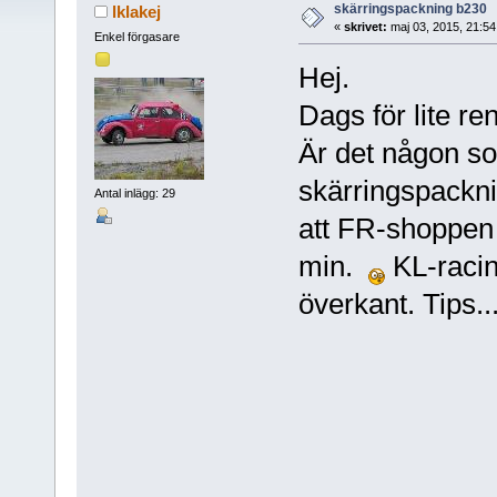
skärringspackning b230
lklakej
«
skrivet:
maj 03, 2015, 21:5
Enkel förgasare
Hej.
Dags för lite r
Är det någon so
skärringspacknin
Antal inlägg: 29
att FR-shoppen h
min.
KL-racin
överkant. Tips.