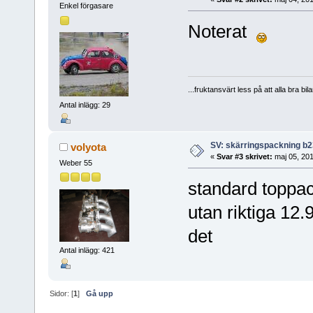
Enkel förgasare
Noterat
...fruktansvärt less på att alla bra bil
Antal inlägg: 29
SV: skärringspackning b
volyota
«
Svar #3 skrivet:
maj 05, 201
Weber 55
standard toppac
utan riktiga 12.
det
Antal inlägg: 421
Sidor: [
1
]
Gå upp