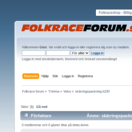
Folkraceshop - Billi
Välkommen
Gäst
. Var snäll och
logga in
eller
registrera dig som ny medlem
.
Logga in med användarnamn, lösenord och önskad sessionslängd
Startsida
Hjälp
Sök
Logga in
Registrera
Folkrace forum
»
Trimma
»
Volvo
»
skärringspackning b230
Sidor: [
1
]
Gå ned
Författare
Ämne: skärringspackni
0 medlemmar och 0 gäster tittar på detta ämne.