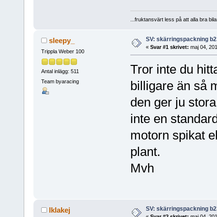
...fruktansvärt less på att alla bra bil
SV: skärringspackning b
sleepy_
«
Svar #1 skrivet:
maj 04, 201
Trippla Weber 100
Tror inte du hi
Antal inlägg: 511
Team byaracing
billigare än så
den ger ju stor
inte en standard
motorn spikat el
plant.
Mvh
SV: skärringspackning b
lklakej
«
Svar #2 skrivet:
maj 04, 201