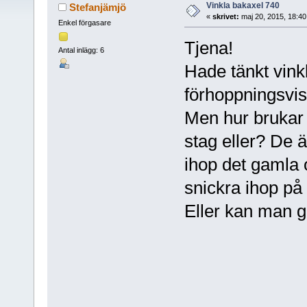
Vinkla bakaxel 740
Stefanjämjö
«
skrivet:
maj 20, 2015, 18:4
Enkel förgasare
Tjena!
Antal inlägg: 6
Hade tänkt vink
förhoppningsvis 
Men hur brukar 
stag eller? De ä
ihop det gamla 
snickra ihop på 
Eller kan man g