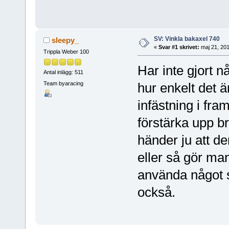
SV: Vinkla bakaxel 740
sleepy_
«
Svar #1 skrivet:
maj 21, 201
Trippla Weber 100
Har inte gjort n
Antal inlägg: 511
Team byaracing
hur enkelt det ä
infästning i fra
förstärka upp br
händer ju att de
eller så gör man
använda något 
också.