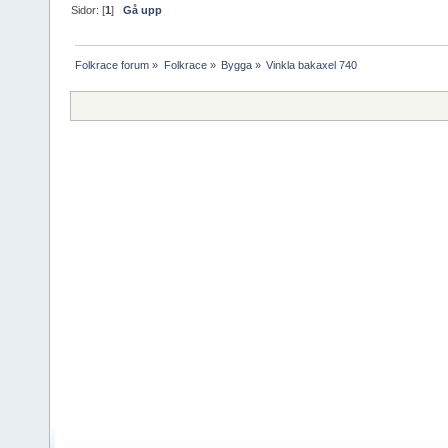
Sidor: [
1
]
Gå upp
Folkrace forum
»
Folkrace
»
Bygga
»
Vinkla bakaxel 740 