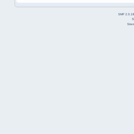
SMF 2.0.1
S
Site