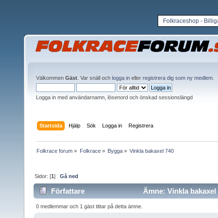
Folkraceshop - Billi
Välkommen
Gäst
. Var snäll och
logga in
eller
registrera dig som ny medlem
.
Logga in med användarnamn, lösenord och önskad sessionslängd
Startsida
Hjälp
Sök
Logga in
Registrera
Folkrace forum
»
Folkrace
»
Bygga
»
Vinkla bakaxel 740 
Sidor: [
1
]
Gå ned
Författare
Ämne: Vinkla bakaxel 
0 medlemmar och 1 gäst tittar på detta ämne.