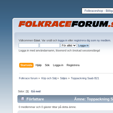
Folkraceshop - Billi
Välkommen
Gäst
. Var snäll och
logga in
eller
registrera dig som ny medlem
.
Logga in med användarnamn, lösenord och önskad sessionslängd
Startsida
Hjälp
Sök
Logga in
Registrera
Folkrace forum
»
Köp och Sälj
»
Säljes
»
Toppackning Saab B21
Sidor: [
1
]
Gå ned
Författare
Ämne: Toppackning Sa
0 medlemmar och 0 gäster tittar på detta ämne.