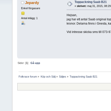
Toppackning Saab B21
Jepardy
«
skrivet:
maj 31, 2015, 08:29
Enkel förgasare
Hejsan,
Antal inlägg: 1
jag har ett antal Saab original t
kronor. Delarna finns i Gnesta, ka
Vid intresse skicka sms till 073
Sidor: [
1
]
Gå upp
Folkrace forum
»
Köp och Sälj
»
Säljes
»
Toppackning Saab B21