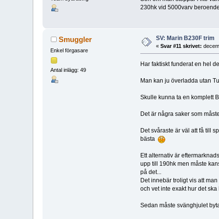
230hk vid 5000varv beroende 
SV: Marin B230F trim
Smuggler
«
Svar #11 skrivet:
decemb
Enkel förgasare
Har faktiskt funderat en hel del
Antal inlägg: 49
Man kan ju överladda utan 
Skulle kunna ta en komplett
Det är några saker som måste
Det svåraste är väl att få til
bästa
Ett alternativ är eftermarkna
upp till 190hk men måste kansk
på det...
Det innebär troligt vis att m
och vet inte exakt hur det ska 
Sedan måste svänghjulet bytas, 