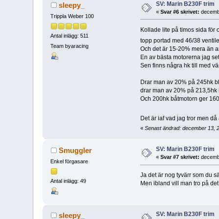
SV: Marin B230F trim
sleepy_
«
Svar #6 skrivet:
decembe
Trippla Weber 100
Kollade lite på timos sida f
Antal inlägg: 511
topp portad med 46/38 ventil
Team byaracing
Och det är 15-20% mera än an
En av bästa motorerna jag se
Sen finns några hk till med v
Drar man av 20% på 245hk bli
drar man av 20% på 213,5hk b
Och 200hk båtmotorn ger 160 v
Det är iaf vad jag tror men då
«
Senast ändrad: december 13, 
SV: Marin B230F trim
Smuggler
«
Svar #7 skrivet:
decembe
Enkel förgasare
Ja det är nog tyvärr som du säg
Antal inlägg: 49
Men ibland vill man tro på de
SV: Marin B230F trim
sleepy_