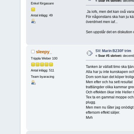
«
Svar #4 skrivet:
decembe
Enkel förgasare
Ja iofs, men det kan oxå vara s
Antal inlägg: 49
För någonstans ska han ju kä
överdrivet men iaf...
Sen uppstår det en diskution 
SV: Marin B230F trim
sleepy_
«
Svar #5 skrivet:
decembe
Trippla Weber 100
Tanken är vällatt timo ska tj
Antal inlägg: 511
Alla har ju inte kunskapen och
Dom som kan det köper trolige
Team byaracing
Men efter och ha sett result
trattlängder olika kammar gren
Och effekten ökar inte Heller
Tex ta en gammal moppe och p
plugg.
Men men nu låter jag onödigt n
eftersom effekt säljer.
Mvh