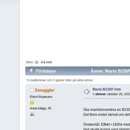
Sidor: [
1
]
Gå ned
Författare
Ämne: Marin B230F 
0 medlemmar och 0 gäster tittar på detta ämne.
Marin B230F trim
Smuggler
«
skrivet:
oktober 20, 201
Enkel förgasare
Antal inlägg: 49
Ska marinkonvertera en B230F
Det finns endel skrivet om dett
Önskemål: Effekt +160hk med 
Vad skulle kunna vara lämpli