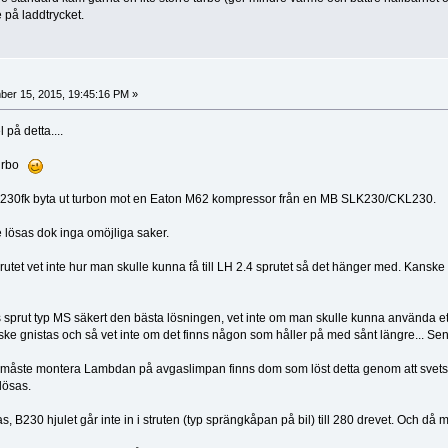
på laddtrycket.
er 15, 2015, 19:45:16 PM »
 på detta....
Turbo
 B230fk byta ut turbon mot en Eaton M62 kompressor från en MB SLK230/CKL230.
 lösas dok inga omöjliga saker.
l sprutet vet inte hur man skulle kunna få till LH 2.4 sprutet så det hänger med. Ka
ds sprut typ MS säkert den bästa lösningen, vet inte om man skulle kunna använda e
e gnistas och så vet inte om det finns någon som håller på med sånt längre... Sen k
an måste montera Lambdan på avgaslimpan finns dom som löst detta genom att svetsa d
lösas.
B230 hjulet går inte in i struten (typ sprängkåpan på bil) till 280 drevet. Och då mås