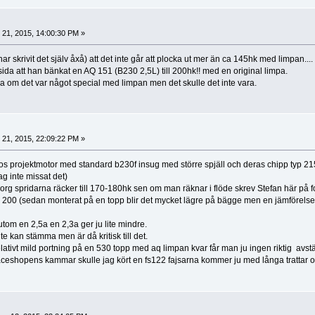
 21, 2015, 14:00:30 PM »
ar skrivit det själv åxå) att det inte går att plocka ut mer än ca 145hk med limpan....
da att han bänkat en AQ 151 (B230 2,5L) till 200hk!! med en original limpa.
ga om det var något special med limpan men det skulle det inte vara.
 21, 2015, 22:09:22 PM »
s projektmotor med standard b230f insug med större spjäll och deras chipp typ 21
ag inte missat det)
 org spridarna räcker till 170-180hk sen om man räknar i flöde skrev Stefan här på
r 200 (sedan monterat på en topp blir det mycket lägre på bägge men en jämförelse
om en 2,5a en 2,3a ger ju lite mindre.
nte kan stämma men är då kritisk till det.
lativt mild portning på en 530 topp med aq limpan kvar får man ju ingen riktig avst
kraceshopens kammar skulle jag kört en fs122 fajsarna kommer ju med långa trattar 