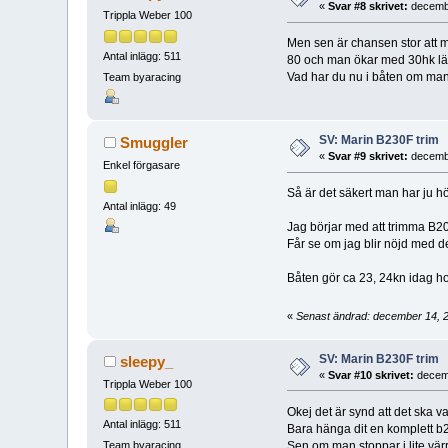
«
Svar #8 skrivet:
decembe
Trippla Weber 100
Men sen är chansen stor att 
Antal inlägg: 511
80 och man ökar med 30hk lär 
Vad har du nu i båten om man
Team byaracing
SV: Marin B230F trim
Smuggler
«
Svar #9 skrivet:
decembe
Enkel förgasare
Så är det säkert man har ju hö
Antal inlägg: 49
Jag börjar med att trimma B2
Får se om jag blir nöjd med det
Båten gör ca 23, 24kn idag h
«
Senast ändrad: december 14, 
SV: Marin B230F trim
sleepy_
«
Svar #10 skrivet:
decemb
Trippla Weber 100
Okej det är synd att det ska v
Antal inlägg: 511
Bara hänga dit en komplett b2
Sen om man stoppar i lite vär
Team byaracing