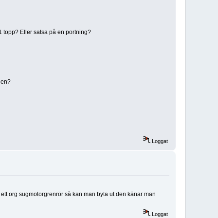
1 topp? Eller satsa på en portning?
gen?
Loggat
än ett org sugmotorgrenrör så kan man byta ut den känar man
Loggat