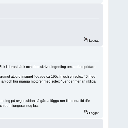
Loggat
5hk i deras bänk och dom skriver ingenting om andra spridare
 forumet att org insuget flödade ca 195cfm och en solex 40 med
 iaf) och hur många motorer med solex 40er ger mer än riktiga
ämning på avgas sidan så gärna lägga ner lite mera tid där
och dom fungerar nog bra.
Loggat