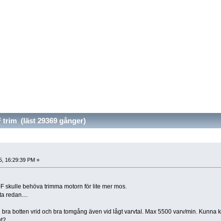
trim (läst 29369 gånger)
5, 16:29:39 PM »
 skulle behöva trimma motorn för lite mer mos.
a redan....
bra botten vrid och bra tomgång även vid lågt varvtal. Max 5500 varv/min. Kunna k
gt?