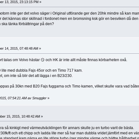
r 13, 2015, 23:13:15 PM »
motorn inte ger det volvo säger i Original utförande ger den 20hk mindre så kan m
det kännas stor skillnad i fordonet men en bromsning ksk gör en besviken då den ba
 ska tänka förbättringar på den?
r 14, 2015, 07:48:48 AM »
rt talas om Volvo hästar 😏 och HK är inte allt måste finnas körbarheten oxå.
0 lite med dubbla Fajs 45or och en Timo 717 kam.
, om inte så blir det att lägga i en B23/230.
oppas på 30kn med B20 Fajs fuggarna och Timo kamen, vilket skulle vara vad båten
2015, 07:54:21 AM av Smuggler
»
er 15, 2015, 10:48:42 AM »
ara så kinkigt med värmeutväcklingen för annars skulle ju en turbo varit de bästa.
30fk/ft och ett chipp och ladda lite mer så har man dubbla vridet jämfört med en v
re standard kam gärna en lite större turbo (ger mindre värme och bättre hållbarhet 