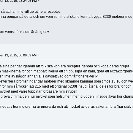
r 12, 2015, 23:24:05 PM »
å att han inte vill ge ut hela receptet...
nna pengar på detta och om vem som helst skulle kunna bygga B230 motorer med sta
om vems bänk som är ärlig osv....
r 13, 2015, 08:09:09 AM »
äna sina pengar igenom att folk ska kopiera receptet igenom och köpa deras grejer
 maskinerna för och mappa/tillverka ett chipp, slipa en kam, göra ett extraktorgren
n inte av någon annan alls oavsett vad dom får för effekter:P
at efter flera bromsningar där motorer med liknande kammar som timos 13.10 och w
rör mm så tycker jag 215 med ett original b230f insug låter alldeles för bra för och
 mycket med värre topp när förgasare mm stryper.
rova trimma den hur mycket som helst men men pluggen i insuget kvar tror chansen
egativ tror motorerna är prisvärda och att mycket av deras saker än bra (har själv s