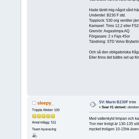
Hade tänkt mig något sånt här
Underdel: B230 F std.
Topplock: 530 org ventiler jäm
Kamaxel: Timo 12,2 eller FS2
Grenrör: Avgaslimpa AQ
Förgasare: 2 x Fajs 45or
Tändning: STD Volvo Brytarlö
Och så den obligatoriska fr
Eller finns det bättre set up 
SV: Marin B230F trim
sleepy_
«
Svar #1 skrivet:
oktober
Trippla Weber 100
Med vattenkyld limpan och kana
Antal inlägg: 511
Tror mer troligt är 130-135 s
mycket troligen 10-15hk även 
Team byaracing