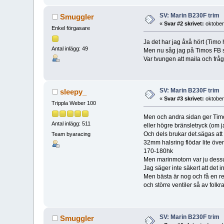
SV: Marin B230F trim
Smuggler
«
Svar #2 skrivet:
oktober
Enkel förgasare
Ja det har jag åxå hört (Timo h
Antal inlägg: 49
Men nu såg jag på Timos FB si
Var tvungen att maila och frå
SV: Marin B230F trim
sleepy_
«
Svar #3 skrivet:
oktober
Trippla Weber 100
Men och andra sidan ger Timo
Antal inlägg: 511
eller högre bränsletryck (om j
Och dels brukar det.sägas att
Team byaracing
32mm halsring flödar lite öve
170-180hk
Men marinmotorn var ju dessut
Jag säger inte säkert att det i
Men bästa är nog och få en re
och större ventiler så av fol
SV: Marin B230F trim
Smuggler