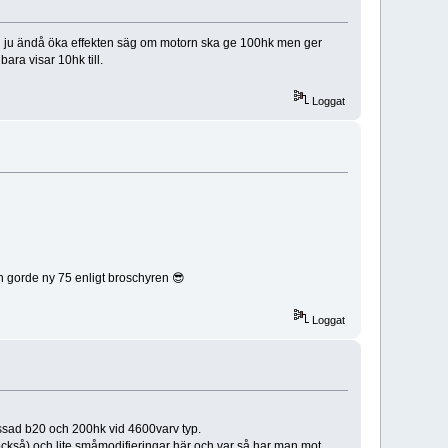
an ju ändå öka effekten säg om motorn ska ge 100hk men ger
ra visar 10hk till.
Loggat
 gorde ny 75 enligt broschyren 😎
Loggat
ässad b20 och 200hk vid 4600varv typ.
också) och lite småmodifieringar här och var så har man mot