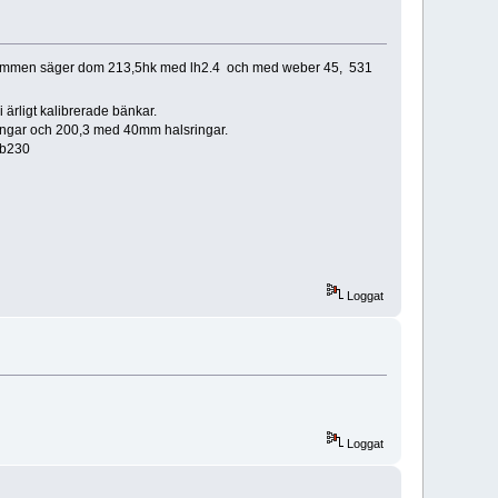
.10 kammen säger dom 213,5hk med lh2.4 och med weber 45, 531
rligt kalibrerade bänkar.
ingar och 200,3 med 40mm halsringar.
 b230
Loggat
Loggat