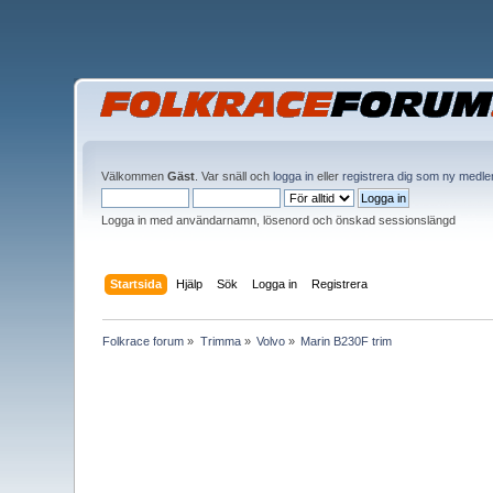
Välkommen
Gäst
. Var snäll och
logga in
eller
registrera dig som ny medl
Logga in med användarnamn, lösenord och önskad sessionslängd
Startsida
Hjälp
Sök
Logga in
Registrera
Folkrace forum
»
Trimma
»
Volvo
»
Marin B230F trim