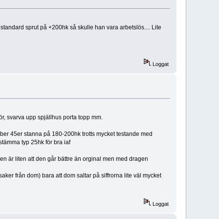
ndard sprut på +200hk så skulle han vara arbetslös.... Lite
Loggat
rör, svarva upp spjällhus porta topp mm.
eber 45er stanna på 180-200hk trotts mycket testande med
 stämma typ 25hk för bra iaf
 är liten att den går bättre än orginal men med dragen
aker från dom) bara att dom saltar på siffrorna lite väl mycket
Loggat