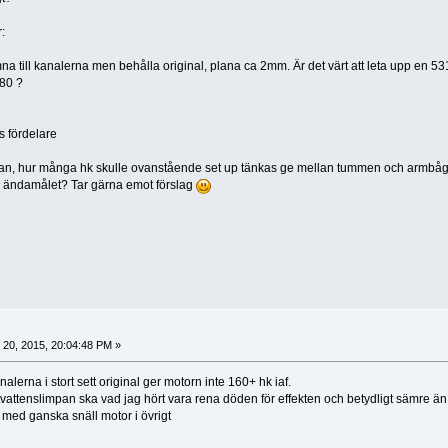
:
na till kanalerna men behålla original, plana ca 2mm. Är det värt att leta upp en 53
80 ?
s fördelare
ågan, hur många hk skulle ovanstående set up tänkas ge mellan tummen och armbå
för ändamålet? Tar gärna emot förslag
 20, 2015, 20:04:48 PM »
lerna i stort sett original ger motorn inte 160+ hk iaf.
ötvattenslimpan ska vad jag hört vara rena döden för effekten och betydligt sämre 
med ganska snäll motor i övrigt