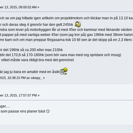
r 13, 2015, 09:00:02 AM »
ör och se om jag hittade igen artikeln om projektmotorn och klickar man in på 13
er och deras steg 4 grenrör har den gett 245hk
dra som lever på motorbyggen får ut med 45er och kammar med liknande värden i ä
tt papper på med vanliga weber 45er (som jag tror på) gav 196hk med 38mm halsr
ärre kam och om man preppar förgasarna ksk 10 till sen är det stopp på en 2,3 liters
r det 196hk så ca 200 eller max 210hk
lir det 170,8 så 170-180hk (som bör vara max med org spridare och insug)
ilket måste vara riktigt bra med det grenröret.
 är jag ju bara en amatör med en åsikt
2015, 16:38:15 PM av sleepy_
»
r 13, 2015, 17:57:07 PM »
er.....
t som passar ens planer bäst 😏