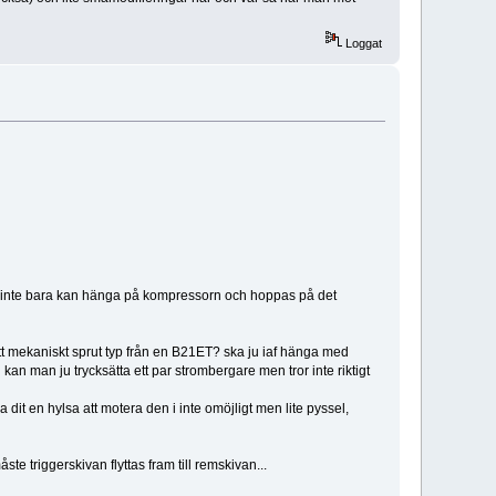
Loggat
nske inte bara kan hänga på kompressorn och hoppas på det
tt mekaniskt sprut typ från en B21ET? ska ju iaf hänga med
an man ju trycksätta ett par strombergare men tror inte riktigt
it en hylsa att motera den i inte omöjligt men lite pyssel,
te triggerskivan flyttas fram till remskivan...