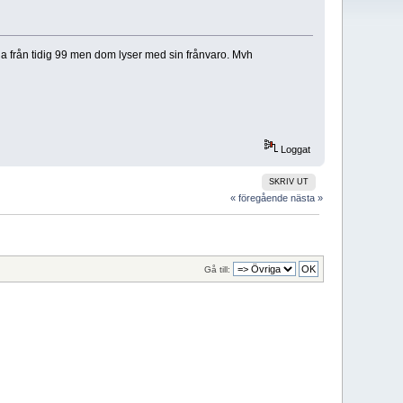
na från tidig 99 men dom lyser med sin frånvaro. Mvh
Loggat
SKRIV UT
« föregående
nästa »
Gå till: