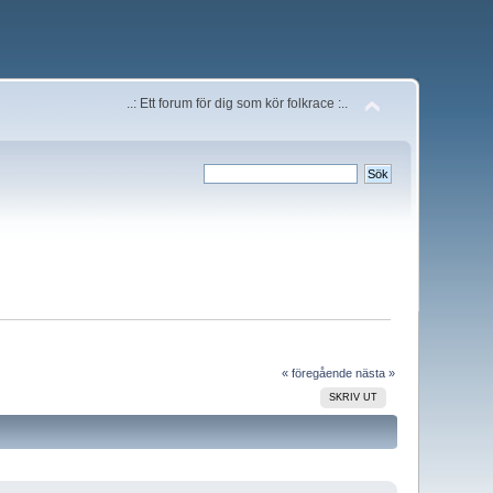
..: Ett forum för dig som kör folkrace :..
« föregående
nästa »
SKRIV UT