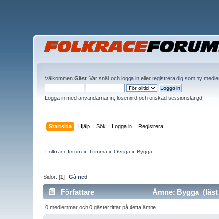
Välkommen
Gäst
. Var snäll och
logga in
eller
registrera dig som ny medl
Logga in med användarnamn, lösenord och önskad sessionslängd
Startsida
Hjälp
Sök
Logga in
Registrera
Folkrace forum
»
Trimma
»
Övriga
»
Bygga
Sidor: [
1
]
Gå ned
Författare
Ämne: Bygga (läst 
0 medlemmar och 0 gäster tittar på detta ämne.