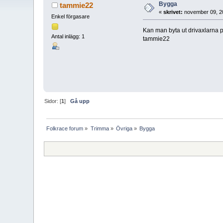
Bygga
tammie22
«
skrivet:
november 09, 2
Enkel förgasare
Kan man byta ut drivaxlarna p
Antal inlägg: 1
tammie22
Sidor: [
1
]
Gå upp
Folkrace forum
»
Trimma
»
Övriga
»
Bygga