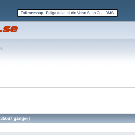
Folkraceshop - Billiga delar till din Volvo Saab Opel BMW
em
.
35667 gånger)