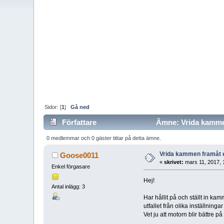
Sidor: [
1
]
Gå ned
Författare
Ämne: Vrida kammen 
0 medlemmar och 0 gäster tittar på detta ämne.
Vrida kammen framåt e
Goose0011
«
skrivet:
mars 11, 2017, 
Enkel förgasare
Hej!
Antal inlägg: 3
Har hållit på och ställt in k
utfallet från olika inställni
Vet ju att motorn blir bättre 