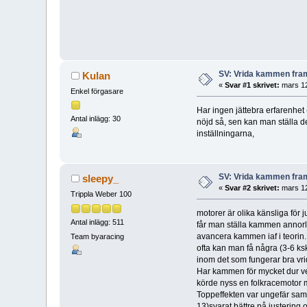
SV: Vrida kammen fram
Kulan
«
Svar #1 skrivet:
mars 12
Enkel förgasare
Har ingen jättebra erfarenhet
Antal inlägg: 30
nöjd så, sen kan man ställa de
inställningarna,
SV: Vrida kammen fram
sleepy_
«
Svar #2 skrivet:
mars 12
Trippla Weber 100
motorer är olika känsliga för
Antal inlägg: 511
får man ställa kammen annorlu
avancera kammen iaf i teorin.
Team byaracing
ofta kan man få några (3-6 ks
inom det som fungerar bra vride
Har kammen för mycket dur ver
körde nyss en folkracemotor
Toppeffekten var ungefär sam
13)svarat bättre på justering