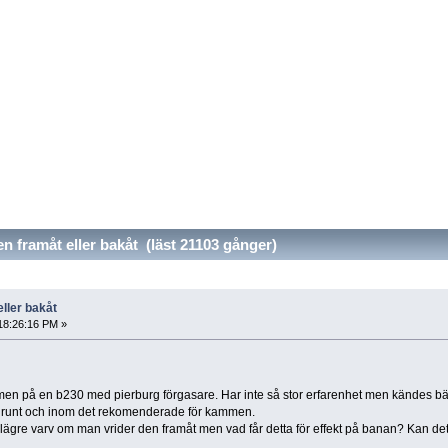
framåt eller bakåt (läst 21103 gånger)
ller bakåt
18:26:16 PM »
ammen på en b230 med pierburg förgasare. Har inte så stor erfarenhet men kändes bäs
ngar runt och inom det rekomenderade för kammen.
på lägre varv om man vrider den framåt men vad får detta för effekt på banan? Kan det