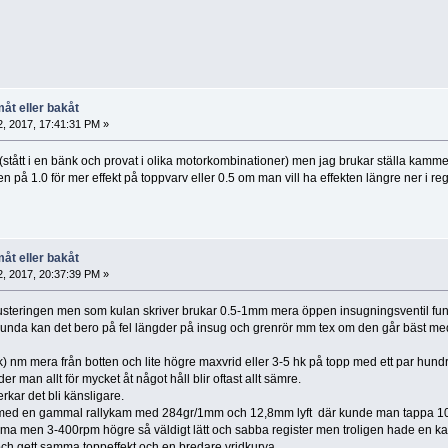
åt eller bakåt
, 2017, 17:41:31 PM »
 (stått i en bänk och provat i olika motorkombinationer) men jag brukar ställa kam
n på 1.0 för mer effekt på toppvarv eller 0.5 om man vill ha effekten längre ner i re
åt eller bakåt
, 2017, 20:37:39 PM »
 justeringen men som kulan skriver brukar 0.5-1mm mera öppen insugningsventil fun
nda kan det bero på fel längder på insug och grenrör mm tex om den går bäst med kam
k) nm mera från botten och lite högre maxvrid eller 3-5 hk på topp med ett par hund
r man allt för mycket åt något håll blir oftast allt sämre.
kar det bli känsligare.
 med en gammal rallykam med 284gr/1mm och 12,8mm lyft där kunde man tappa 10-
ma men 3-400rpm högre så väldigt lätt och sabba register men troligen hade en kam
 och gett samma toppeffekt och en bredare vridkurva