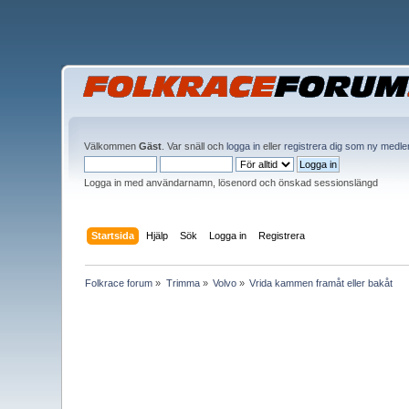
Välkommen
Gäst
. Var snäll och
logga in
eller
registrera dig som ny medl
Logga in med användarnamn, lösenord och önskad sessionslängd
Startsida
Hjälp
Sök
Logga in
Registrera
Folkrace forum
»
Trimma
»
Volvo
»
Vrida kammen framåt eller bakåt