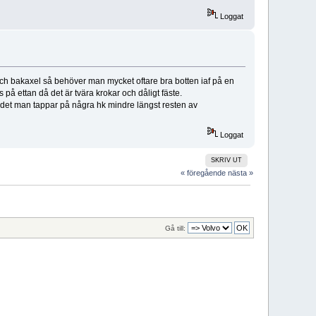
Loggat
 och bakaxel så behöver man mycket oftare bra botten iaf på en
s på ettan då det är tvära krokar och dåligt fäste.
pp det man tappar på några hk mindre längst resten av
Loggat
SKRIV UT
« föregående
nästa »
Gå till: