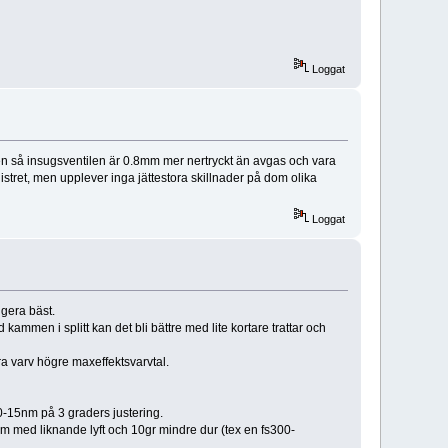
Loggat
men så insugsventilen är 0.8mm mer nertryckt än avgas och vara
gistret, men upplever inga jättestora skillnader på dom olika
Loggat
gera bäst.
men i splitt kan det bli bättre med lite kortare trattar och
ra varv högre maxeffektsvarvtal.
15nm på 3 graders justering.
 med liknande lyft och 10gr mindre dur (tex en fs300-