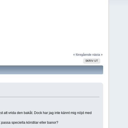
« föregående
nästa »
SKRIV UT
t att vrida den bakåt. Dock har jag inte kännt mig nöjd med
 passa speciella körstilar eller banor?