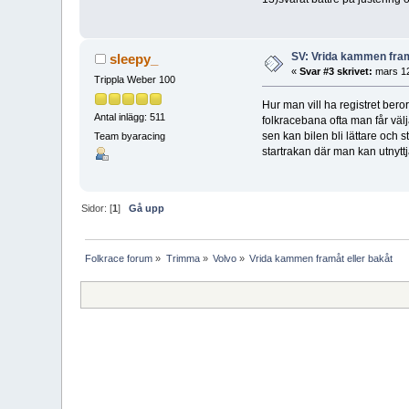
SV: Vrida kammen fram
sleepy_
«
Svar #3 skrivet:
mars 12
Trippla Weber 100
Hur man vill ha registret ber
Antal inlägg: 511
folkracebana ofta man får välja
sen kan bilen bli lättare och 
Team byaracing
startrakan där man kan utnyttja
Sidor: [
1
]
Gå upp
Folkrace forum
»
Trimma
»
Volvo
»
Vrida kammen framåt eller bakåt