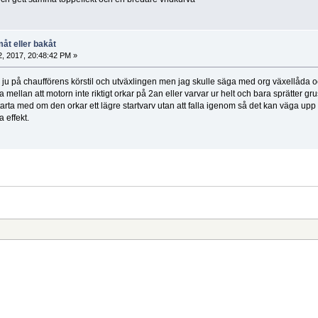
åt eller bakåt
, 2017, 20:48:42 PM »
or ju på chaufförens körstil och utväxlingen men jag skulle säga med org växellåda
 mellan att motorn inte riktigt orkar på 2an eller varvar ur helt och bara sprätter gru
starta med om den orkar ett lägre startvarv utan att falla igenom så det kan väga u
 effekt.