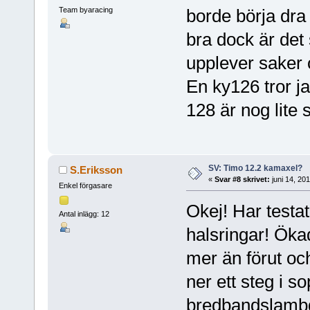
Team byaracing
borde börja dra
bra dock är det 
upplever saker o
En ky126 tror j
128 är nog lite 
SV: Timo 12.2 kamaxel?
S.Eriksson
«
Svar #8 skrivet:
juni 14, 20
Enkel förgasare
Okej! Har testat
Antal inlägg: 12
halsringar! Öka
mer än förut och
ner ett steg i 
bredbandslamb