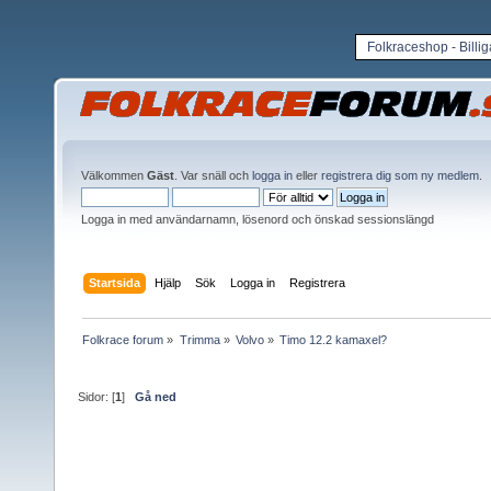
Folkraceshop - Billi
Välkommen
Gäst
. Var snäll och
logga in
eller
registrera dig som ny medlem
.
Logga in med användarnamn, lösenord och önskad sessionslängd
Startsida
Hjälp
Sök
Logga in
Registrera
Folkrace forum
»
Trimma
»
Volvo
»
Timo 12.2 kamaxel?
Sidor: [
1
]
Gå ned