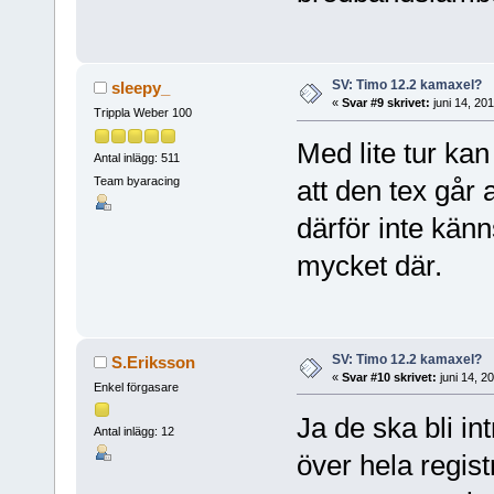
SV: Timo 12.2 kamaxel?
sleepy_
«
Svar #9 skrivet:
juni 14, 20
Trippla Weber 100
Med lite tur ka
Antal inlägg: 511
Team byaracing
att den tex går a
därför inte kän
mycket där.
SV: Timo 12.2 kamaxel?
S.Eriksson
«
Svar #10 skrivet:
juni 14, 2
Enkel förgasare
Ja de ska bli in
Antal inlägg: 12
över hela regist