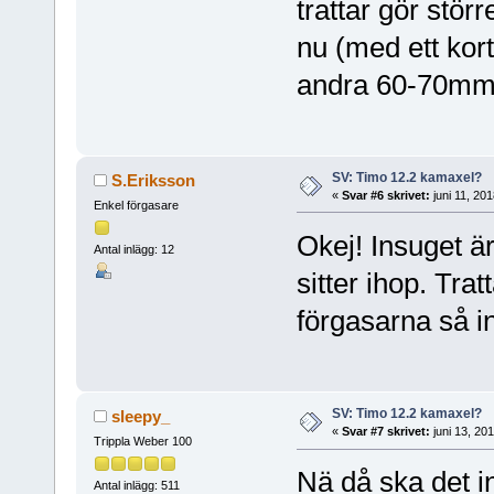
trattar gör stör
nu (med ett kort
andra 60-70mm 
SV: Timo 12.2 kamaxel?
S.Eriksson
«
Svar #6 skrivet:
juni 11, 20
Enkel förgasare
Okej! Insuget ä
Antal inlägg: 12
sitter ihop. Tra
förgasarna så in
SV: Timo 12.2 kamaxel?
sleepy_
«
Svar #7 skrivet:
juni 13, 20
Trippla Weber 100
Nä då ska det i
Antal inlägg: 511