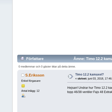
Författare
Ämne: Timo 12.2 kamax
0 medlemmar och 0 gäster tittar på detta ämne.
Timo 12.2 kamaxel?
S.Eriksson
«
skrivet:
juni 03, 2018, 17:4
Enkel förgasare
Hejsan! Undrar hur Timo 12.2 ka
Antal inlägg: 12
topp 46/38 ventiler Fajs 48 Extr