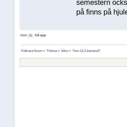
semestern också
på finns på hjule
Sidor: [
1
]
Gå upp
Folkrace forum
»
Trimma
»
Volvo
»
Timo 12.2 kamaxel?