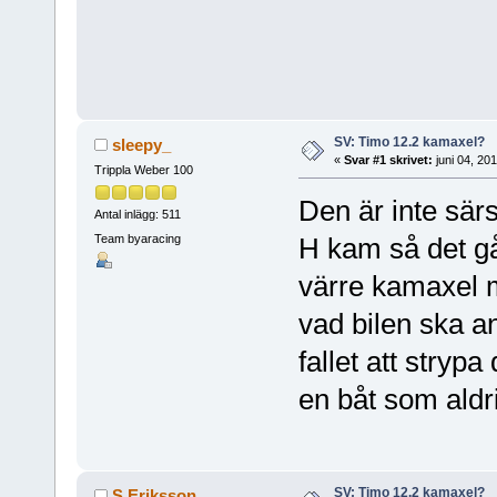
SV: Timo 12.2 kamaxel?
sleepy_
«
Svar #1 skrivet:
juni 04, 20
Trippla Weber 100
Den är inte särs
Antal inlägg: 511
Team byaracing
H kam så det gå
värre kamaxel 
vad bilen ska 
fallet att strypa
en båt som aldr
SV: Timo 12.2 kamaxel?
S.Eriksson