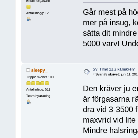
Enkel förgasare
Går mest på hö
Antal inlägg: 12
mer på insug, k
sätta dit mindre
5000 varv! Unde
SV: Timo 12.2 kamaxel?
sleepy_
«
Svar #5 skrivet:
juni 11, 20
Trippla Weber 100
Den kräver ju e
Antal inlägg: 511
Team byaracing
är förgasarna r
dra vid 3-3500 
maxvrid vid lite
Mindre halsring