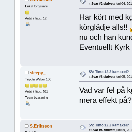
«
Svar #2 skrivet:
juni 04, 20
Enkel förgasare
Har kört med k
Antal inlägg: 12
körglädje alls!!
nu och han ku
Eventuellt Kyrk
SV: Timo 12.2 kamaxel?
sleepy_
«
Svar #3 skrivet:
juni 05, 20
Trippla Weber 100
Vad var fel på k
Antal inlägg: 511
Team byaracing
mera effekt på?
SV: Timo 12.2 kamaxel?
S.Eriksson
«
Svar #4 skrivet:
juni 09, 20