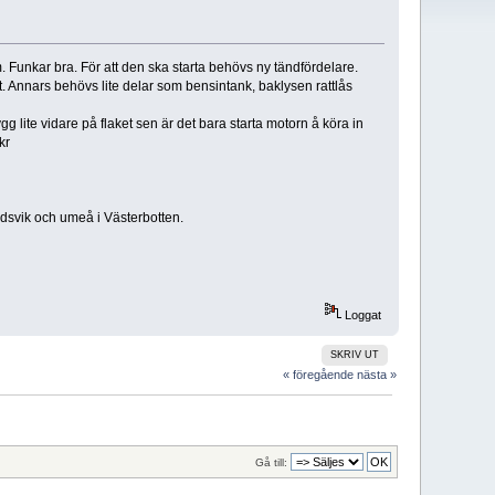
.m. Funkar bra. För att den ska starta behövs ny tändfördelare.
st. Annars behövs lite delar som bensintank, baklysen rattlås
gg lite vidare på flaket sen är det bara starta motorn å köra in
kr
öldsvik och umeå i Västerbotten.
Loggat
SKRIV UT
« föregående
nästa »
Gå till: