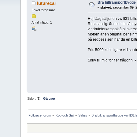
Bra biltransportbygge 
futurecar
«
skrivet:
september 09, 2
Enkel förgasare
Hej! Jag säljer en vw lt31 bil
Antal inlägg: 1
Rostmässigt är det inte så myc
vindrutetorkarspak å blinkers
Motorn är en original bensinmo
på regbess sen har du en bilt
Pris 5000 kr billigare vid snab
Skriv till mig för fler frågor
Sidor: [
1
]
Gå upp
Folkrace forum
»
Köp och Sälj
»
Säljes
»
Bra biltransportbygge vw lt31 