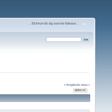
..: Ett forum för dig som kör folkrace :..
« föregående
nästa »
SKRIV UT