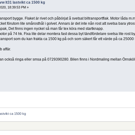
vw lt31 lastvikt ca 1500 kg
020, 18:39:53 PM »
transport bygge. Flaket är rivet och påbörjat å svetsat biltransportflak. Motor låda m
ket förutom lite smårosthål i golvet. Annars är det inte nån rost att svetsa bara ytro
spak, Det finns ingen nyckel så man får tex köra med startknapp.
tor på 74 hk. Fixa lite delar montera fast dessa byt tändfördelare svetsa lite rost by
ransport som du kan frakta ca 1500 kg på och som säkert får ett värde på ca 25000 
b affär.
 ni kan också ringa eller smsa på 0729390280. Bilen finns i Nordmaling mellan Örnsk
lastvikt ca 1500 kg