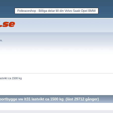
Folkraceshop - Billiga delar till din Volvo Saab Opel BMW
em
.
lastvikt ca 1500 kg
ortbygge vw lt31 lastvikt ca 1500 kg (läst 29712 gånger)