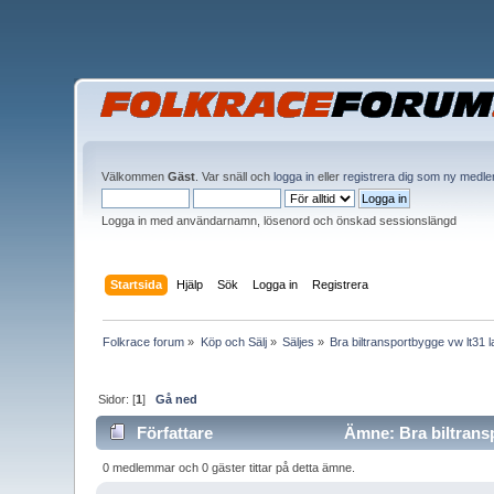
Välkommen
Gäst
. Var snäll och
logga in
eller
registrera dig som ny medl
Logga in med användarnamn, lösenord och önskad sessionslängd
Startsida
Hjälp
Sök
Logga in
Registrera
Folkrace forum
»
Köp och Sälj
»
Säljes
»
Bra biltransportbygge vw lt31 
Sidor: [
1
]
Gå ned
Författare
Ämne: Bra biltransp
0 medlemmar och 0 gäster tittar på detta ämne.