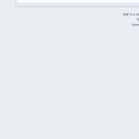
SMF 2.0.1
S
Site