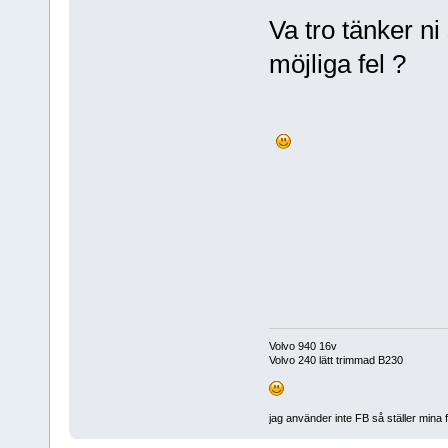
Va tro tänker n
möjliga fel ?
Volvo 940 16v
Volvo 240 lätt trimmad B230
jag använder inte FB så ställer mina 