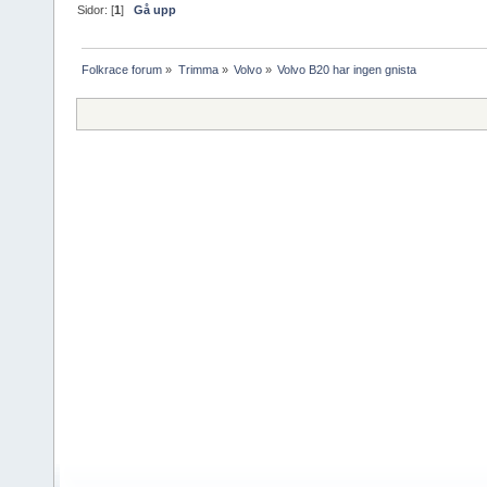
Sidor: [
1
]
Gå upp
Folkrace forum
»
Trimma
»
Volvo
»
Volvo B20 har ingen gnista 