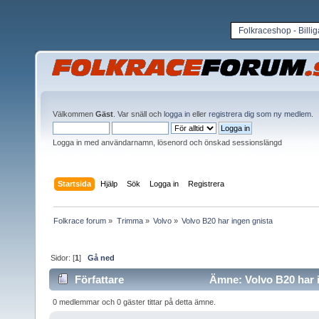
Folkraceshop - Billi
Välkommen
Gäst
. Var snäll och
logga in
eller
registrera dig som ny medlem
.
Logga in med användarnamn, lösenord och önskad sessionslängd
Startsida
Hjälp
Sök
Logga in
Registrera
Folkrace forum
»
Trimma
»
Volvo
»
Volvo B20 har ingen gnista 
Sidor: [
1
]
Gå ned
Författare
Ämne: Volvo B20 har i
0 medlemmar och 0 gäster tittar på detta ämne.