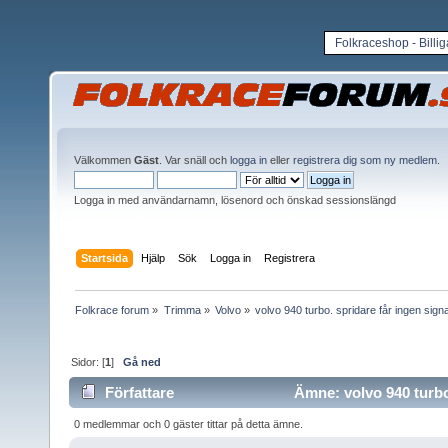
Folkraceshop - Billi
Välkommen
Gäst
. Var snäll och
logga in
eller
registrera dig som ny medlem
.
Logga in med användarnamn, lösenord och önskad sessionslängd
Startsida
Hjälp
Sök
Logga in
Registrera
Folkrace forum
»
Trimma
»
Volvo
»
volvo 940 turbo. spridare får ingen signa
Sidor: [
1
]
Gå ned
Författare
Ämne: volvo 940 turbo.
0 medlemmar och 0 gäster tittar på detta ämne.