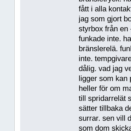
fått i alla konta
jag som gjort bo
styrbox från en 
funkade inte. ha
bränslerelä. fun
inte. tempgivar
dålig. vad jag 
ligger som kan p
heller för om m
till spridarrelä
sätter tillbaka 
surrar. sen vil
som dom skickad