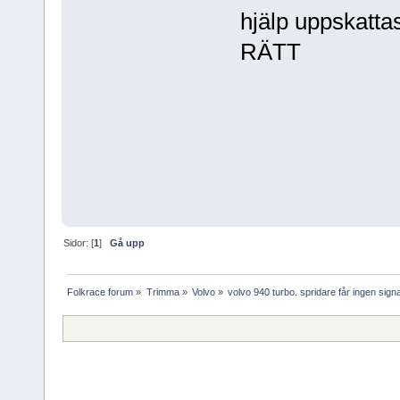
hjälp uppskat
RÄTT
Sidor: [
1
]
Gå upp
Folkrace forum
»
Trimma
»
Volvo
»
volvo 940 turbo. spridare får ingen signa