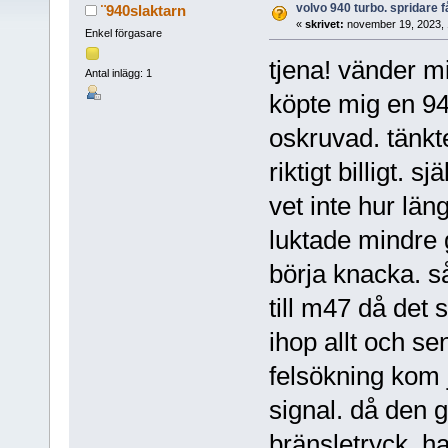
volvo 940 turbo. spridare f
¨940slaktarn
«
skrivet:
november 19, 2023, 
Enkel förgasare
tjena! vänder mig
Antal inlägg: 1
köpte mig en 940
oskruvad. tänkt
riktigt billigt. s
vet inte hur lä
luktade mindre g
börja knacka. s
till m47 då det 
ihop allt och se
felsökning kom j
signal. då den 
bränsletryck. h