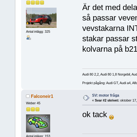
Är det med dela
så passar veven
vevstakarna IN
Antal inlägg: 325
stakar passar s
kolvarna på b2
Audi 80 2,2, Audi 80 1,8 Norgebil, Aud
Projekt pågång: Audi GT, Audi a4, Al
SV: motor fråga
Falconeir1
«
Svar #2 skrivet:
oktober 17,
Weber 45
ok tack
Antal inlägg: 153