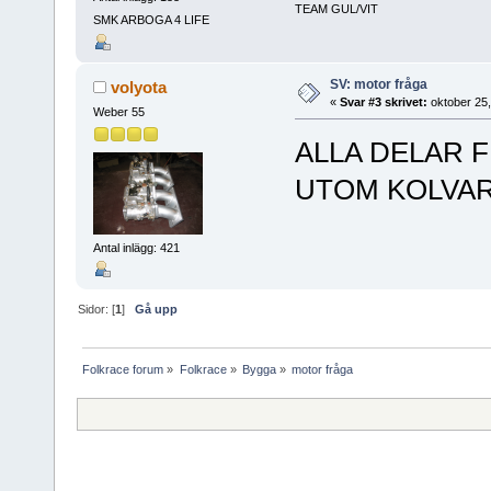
TEAM GUL/VIT
SMK ARBOGA 4 LIFE
SV: motor fråga
volyota
«
Svar #3 skrivet:
oktober 25,
Weber 55
ALLA DELAR F
UTOM KOLVA
Antal inlägg: 421
Sidor: [
1
]
Gå upp
Folkrace forum
»
Folkrace
»
Bygga
»
motor fråga