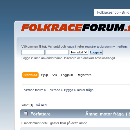
Folkraceshop - Billi
Välkommen
Gäst
. Var snäll och
logga in
eller
registrera dig som ny medlem
.
Logga in med användarnamn, lösenord och önskad sessionslängd
Startsida
Hjälp
Sök
Logga in
Registrera
Folkrace forum
»
Folkrace
»
Bygga
»
motor fråga
Sidor: [
1
]
Gå ned
Författare
Ämne: motor fråga (lä
0 medlemmar och 0 gäster tittar på detta ämne.