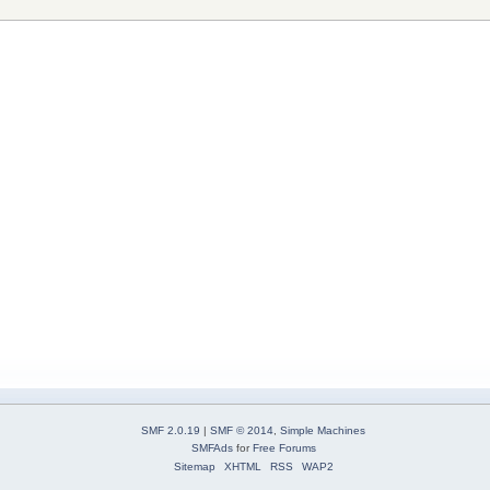
SMF 2.0.19
|
SMF © 2014
,
Simple Machines
SMFAds
for
Free Forums
Sitemap
XHTML
RSS
WAP2