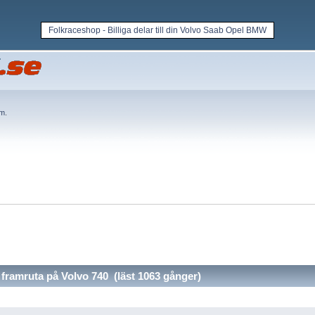
Folkraceshop - Billiga delar till din Volvo Saab Opel BMW
em
.
framruta på Volvo 740 (läst 1063 gånger)