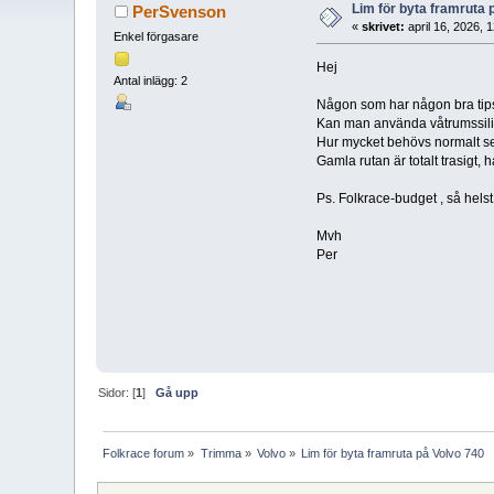
Lim för byta framruta 
PerSvenson
«
skrivet:
april 16, 2026, 
Enkel förgasare
Hej
Antal inlägg: 2
Någon som har någon bra tips p
Kan man använda våtrumssilic
Hur mycket behövs normalt se
Gamla rutan är totalt trasigt, h
Ps. Folkrace-budget , så helst 
Mvh
Per
Sidor: [
1
]
Gå upp
Folkrace forum
»
Trimma
»
Volvo
»
Lim för byta framruta på Volvo 740