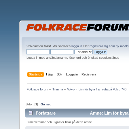
Välkommen
Gäst
. Var snäll och
logga in
eller
registrera dig som ny medl
Logga in med användarnamn, lösenord och önskad sessionslängd
Startsida
Hjälp
Sök
Logga in
Registrera
Folkrace forum
»
Trimma
»
Volvo
»
Lim för byta framruta på Volvo 740
Sidor: [
1
]
Gå ned
Författare
Ämne: Lim för byta 
0 medlemmar och 0 gäster tittar på detta ämne.