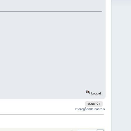
Loggat
SKRIV UT
« föregående
nästa »