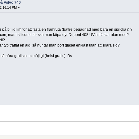
på Volvo 740
12:16:14 PM »
å billig lim för att fästa en framruta (bättre begagnad med bara en spricka i) ?
on, marinsilicon eller ska man köpa dyr Dupont 408 UV att fästa rutan med?
tt?
ar typ träffat en älg, så hur tar man bort glaset enklast utan att skära sig?
så nära gratis som möjligt (helst gratis). Ds