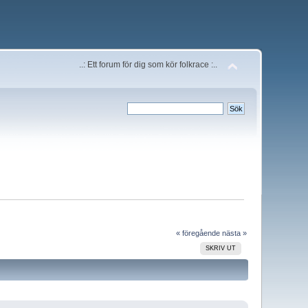
..: Ett forum för dig som kör folkrace :..
« föregående
nästa »
SKRIV UT