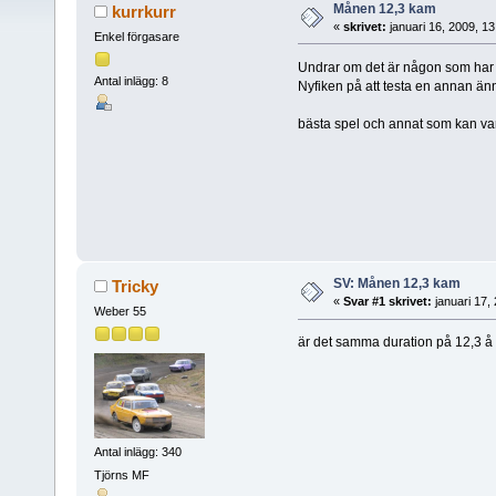
Månen 12,3 kam
kurrkurr
«
skrivet:
januari 16, 2009, 1
Enkel förgasare
Undrar om det är någon som har
Antal inlägg: 8
Nyfiken på att testa en annan ä
bästa spel och annat som kan vara
SV: Månen 12,3 kam
Tricky
«
Svar #1 skrivet:
januari 17,
Weber 55
är det samma duration på 12,3 å
Antal inlägg: 340
Tjörns MF