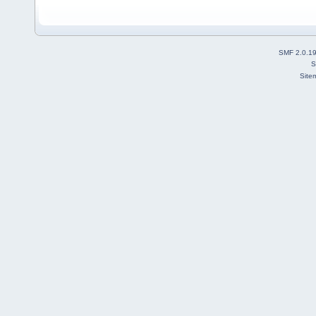
SMF 2.0.1
S
Site