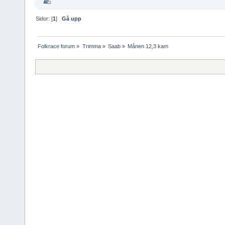
Sidor: [
1
]
Gå upp
Folkrace forum
»
Trimma
»
Saab
»
Månen 12,3 kam