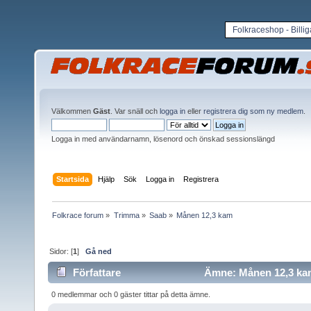
Folkraceshop - Billi
Välkommen
Gäst
. Var snäll och
logga in
eller
registrera dig som ny medlem
.
Logga in med användarnamn, lösenord och önskad sessionslängd
Startsida
Hjälp
Sök
Logga in
Registrera
Folkrace forum
»
Trimma
»
Saab
»
Månen 12,3 kam
Sidor: [
1
]
Gå ned
Författare
Ämne: Månen 12,3 kam
0 medlemmar och 0 gäster tittar på detta ämne.