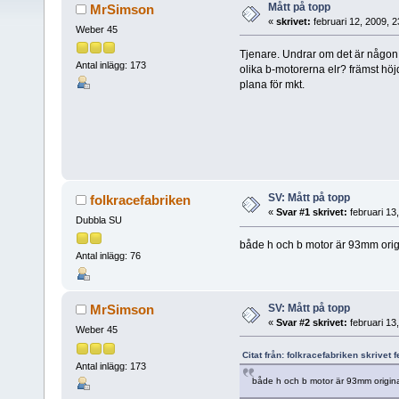
Mått på topp
MrSimson
«
skrivet:
februari 12, 2009, 
Weber 45
Tjenare. Undrar om det är någon s
Antal inlägg: 173
olika b-motorerna elr? främst höjd
plana för mkt.
SV: Mått på topp
folkracefabriken
«
Svar #1 skrivet:
februari 13
Dubbla SU
både h och b motor är 93mm orig
Antal inlägg: 76
SV: Mått på topp
MrSimson
«
Svar #2 skrivet:
februari 13
Weber 45
Citat från: folkracefabriken skrivet 
Antal inlägg: 173
både h och b motor är 93mm origina