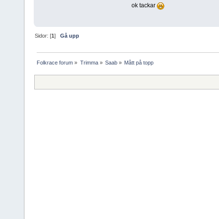
ok tackar
Sidor: [
1
]
Gå upp
Folkrace forum
»
Trimma
»
Saab
»
Mått på topp