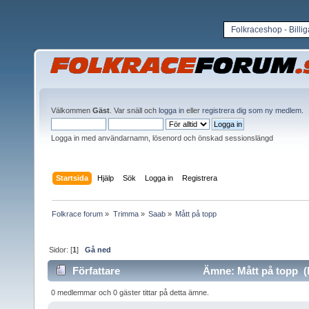
Folkraceshop - Billi
Välkommen
Gäst
. Var snäll och
logga in
eller
registrera dig som ny medlem
.
Logga in med användarnamn, lösenord och önskad sessionslängd
Startsida
Hjälp
Sök
Logga in
Registrera
Folkrace forum
»
Trimma
»
Saab
»
Mått på topp
Sidor: [
1
]
Gå ned
Författare
Ämne: Mått på topp (l
0 medlemmar och 0 gäster tittar på detta ämne.